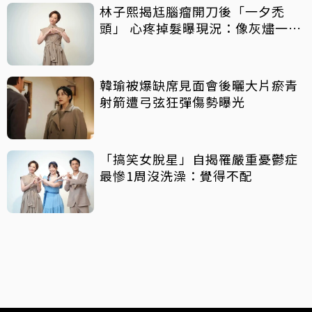
林子熙揭尪腦瘤開刀後「一夕禿
頭」 心疼掉髮曝現況：像灰燼一直
飛走
韓瑜被爆缺席見面會後曬大片瘀青
射箭遭弓弦狂彈傷勢曝光
「搞笑女脫星」自揭罹嚴重憂鬱症
最慘1周沒洗澡：覺得不配