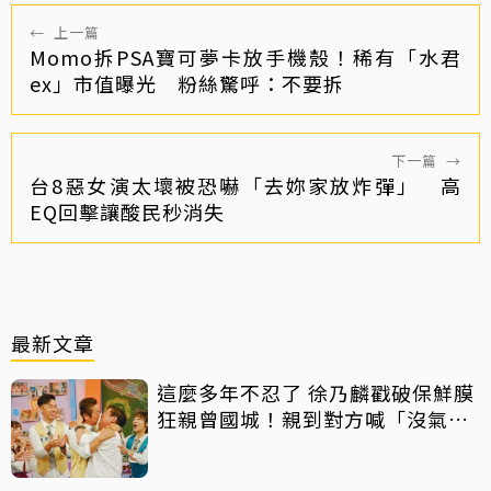
←
上一篇
Momo拆PSA寶可夢卡放手機殼！稀有「水君
ex」市值曝光 粉絲驚呼：不要拆
下一篇
→
台8惡女演太壞被恐嚇「去妳家放炸彈」 高
EQ回擊讓酸民秒消失
最新文章
這麼多年不忍了 徐乃麟戳破保鮮膜
狂親曾國城！親到對方喊「沒氣
了」