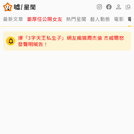
最新文章
姜厚任公開女友
熱門星聞
藝人動態
電影
電
爆「3字天王私生子」網友瘋猜周杰倫 杰威爾怒
發聲明喊告！
71歲姜厚任戀上小2輪女友！ 她曝「七世因
緣」：3歲就認定是他