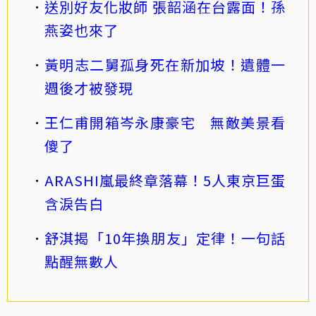
送別好友化妝師 張韶涵在台露面！孫
燕姿也來了
黃明志二舅孤身死在新加坡！遺體一
週後才被發現
王仁甫開箱岑永康豪宅 無敵美景看
傻了
ARASHI嵐最終章落幕！5人東京巨蛋
含淚告白
舒淇揭「10年換朋友」定律！一句話
點醒無數人