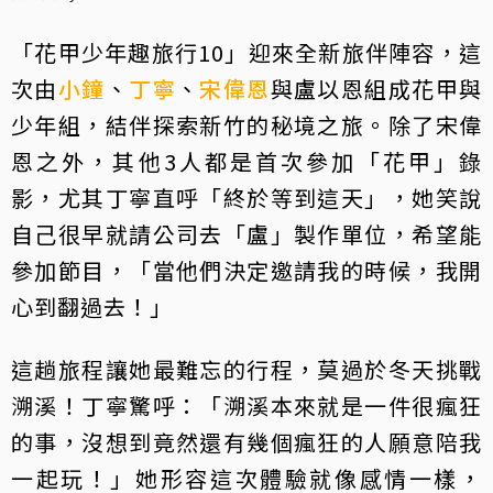
「花甲少年趣旅行10」迎來全新旅伴陣容，這
次由
小鐘
、
丁寧
、
宋偉恩
與盧以恩組成花甲與
少年組，結伴探索新竹的秘境之旅。除了宋偉
恩之外，其他3人都是首次參加「花甲」錄
影，尤其丁寧直呼「終於等到這天」，她笑說
自己很早就請公司去「盧」製作單位，希望能
參加節目，「當他們決定邀請我的時候，我開
心到翻過去！」
這趟旅程讓她最難忘的行程，莫過於冬天挑戰
溯溪！丁寧驚呼：「溯溪本來就是一件很瘋狂
的事，沒想到竟然還有幾個瘋狂的人願意陪我
一起玩！」她形容這次體驗就像感情一樣，