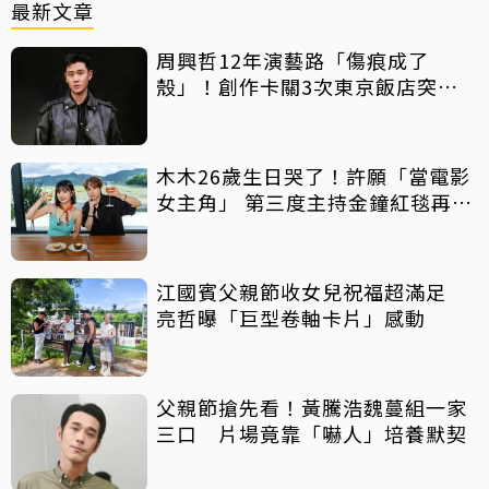
最新文章
周興哲12年演藝路「傷痕成了
殼」！創作卡關3次東京飯店突找
回靈感
木木26歲生日哭了！許願「當電影
女主角」 第三度主持金鐘紅毯再喊
話
江國賓父親節收女兒祝福超滿足
亮哲曝「巨型卷軸卡片」感動
父親節搶先看！黃騰浩魏蔓組一家
三口 片場竟靠「嚇人」培養默契