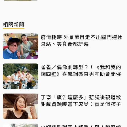
相關新聞
疫情耗時 外景節目走不出國門連休
息站、美食街都玩遍
雀雀／偶像劇轉型？！《我和我的
鋼四壁》喜感鋼鐵直男互助會開催
丁寧「廣告這麼多」惹議後親道歉
謝戴資穎曝當下感受：真是個孩子
小嫻瘦到剩國小體重！驚人腹肌線