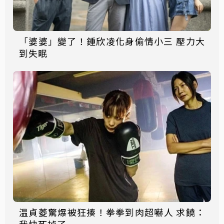
「婆婆」變了！鍾欣凌化身偷情小三 壓力大
到失眠
温貞菱驚爆被狂揍！拳拳到肉超嚇人 求饒：
我快死掉了