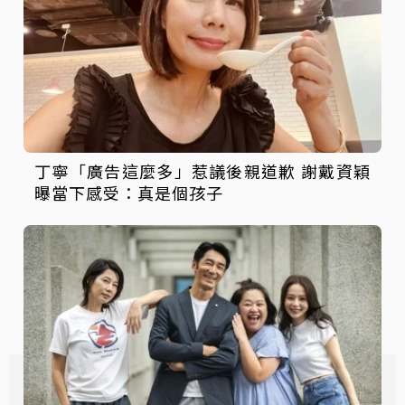
丁寧「廣告這麼多」惹議後親道歉 謝戴資穎
曝當下感受：真是個孩子