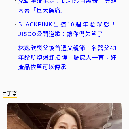
兒幼年遭抱走！徐莉玲首談母子分離
內幕「巨大傷痛」
BLACKPINK出道10週年惹眾怒！
JISOO公開道歉：讓你們失望了
林逸欣喪父後首過父親節！名醫父43
年診所熄燈卸招牌 曬感人一幕：好
產品依舊可以傳承
#丁寧