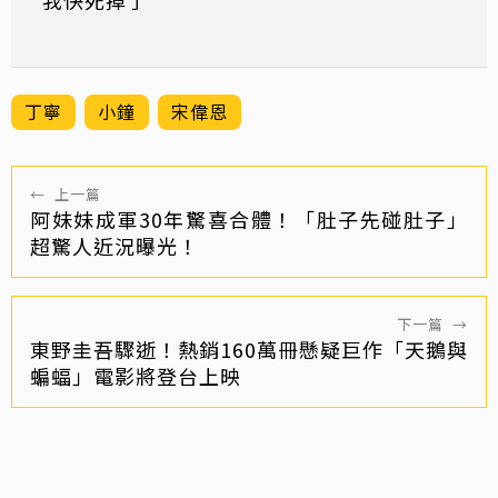
丁寧
小鐘
宋偉恩
←
上一篇
阿妹妹成軍30年驚喜合體！「肚子先碰肚子」
超驚人近況曝光！
下一篇
→
東野圭吾驟逝！熱銷160萬冊懸疑巨作「天鵝與
蝙蝠」電影將登台上映