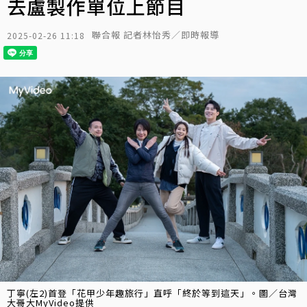
去盧製作單位上節目
聯合報 記者林怡秀／即時報導
2025-02-26 11:18
丁寧(左2)首登「花甲少年趣旅行」直呼「終於等到這天」。圖／台灣
大哥大MyVideo提供