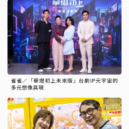
雀雀／「華燈初上未來版」台劇IP元宇宙的
多元想像具現