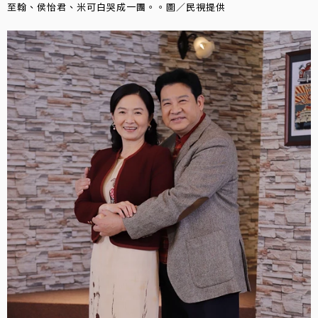
至翰、侯怡君、米可白哭成一團。。圖／民視提供