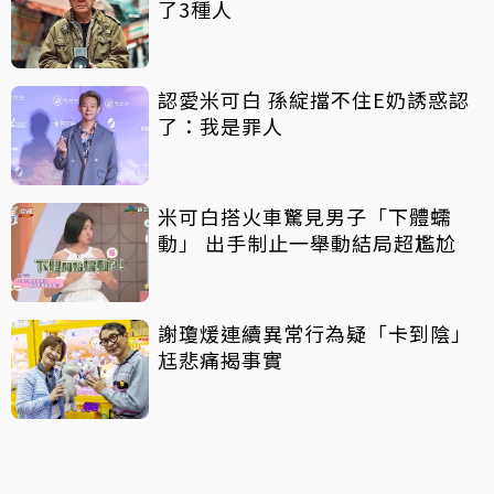
了3種人
認愛米可白 孫綻擋不住E奶誘惑認
了：我是罪人
米可白搭火車驚見男子「下體蠕
動」 出手制止一舉動結局超尷尬
謝瓊煖連續異常行為疑「卡到陰」
尪悲痛揭事實