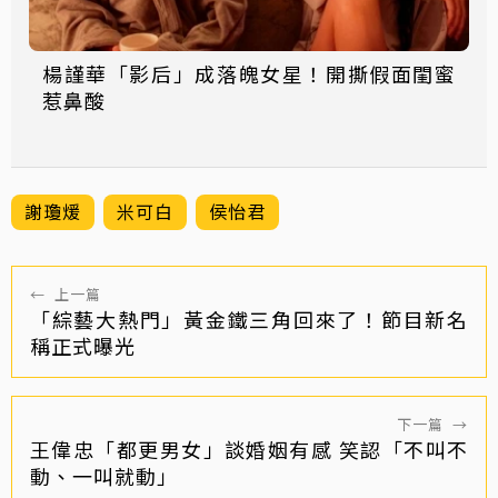
楊謹華「影后」成落魄女星！開撕假面閨蜜
惹鼻酸
謝瓊煖
米可白
侯怡君
←
上一篇
「綜藝大熱門」黃金鐵三角回來了！節目新名
稱正式曝光
下一篇
→
王偉忠「都更男女」談婚姻有感 笑認「不叫不
動、一叫就動」