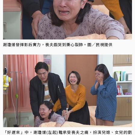
謝瓊煖發揮影后實力，喪夫戲哭到撕心裂肺。圖／民視提供
「好運來」中，謝瓊煖(左起)難承受喪夫之痛，扮演兒媳、女兒的劉