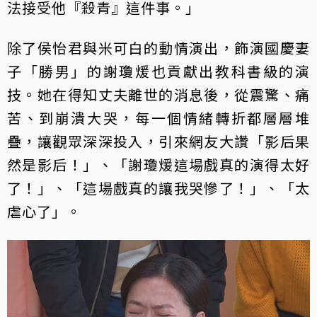
法接受他『殺青』這件事。」
除了侯怡君與米可白的動情演出，飾演國慶妻
子「勝男」的謝瓊煖也貢獻出教科書級的演
技。她在得知丈夫離世的消息後，從震驚、痛
苦、到崩潰大哭，每一個情緒轉折都層層堆
疊，讓觀眾深深投入，引來網友大讚「影后果
然是影后！」、「謝瓊煖這場戲真的演得太好
了！」、「這場戲真的讓我哭慘了！」、「太
虐心了」。