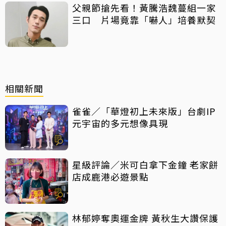
父親節搶先看！黃騰浩魏蔓組一家
三口 片場竟靠「嚇人」培養默契
相關新聞
雀雀／「華燈初上未來版」台劇IP
元宇宙的多元想像具現
星級評論／米可白拿下金鐘 老家餅
店成鹿港必遊景點
林郁婷奪奧運金牌 黃秋生大讚保護