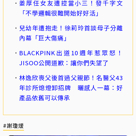
姜厚任女友遭控當小三！發千字文
「不學邏輯很難開始好好活」
兒幼年遭抱走！徐莉玲首談母子分離
內幕「巨大傷痛」
BLACKPINK出道10週年惹眾怒！
JISOO公開道歉：讓你們失望了
林逸欣喪父後首過父親節！名醫父43
年診所熄燈卸招牌 曬感人一幕：好
產品依舊可以傳承
#謝瓊煖