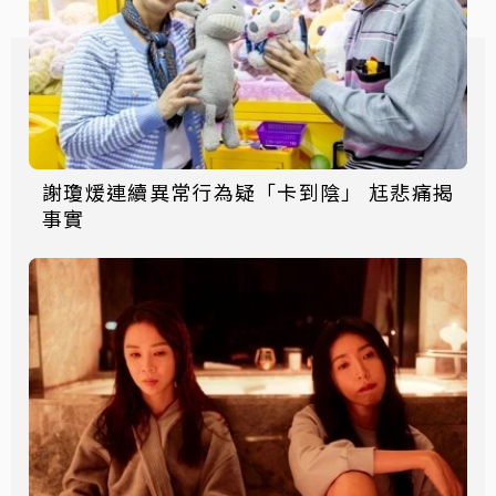
謝瓊煖連續異常行為疑「卡到陰」 尪悲痛揭
事實