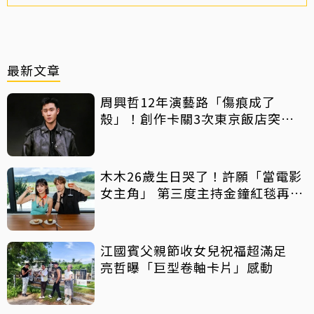
最新文章
周興哲12年演藝路「傷痕成了
殼」！創作卡關3次東京飯店突找
回靈感
木木26歲生日哭了！許願「當電影
女主角」 第三度主持金鐘紅毯再喊
話
江國賓父親節收女兒祝福超滿足
亮哲曝「巨型卷軸卡片」感動