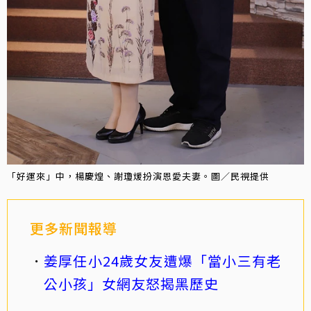
「好運來」中，楊慶煌、謝瓊煖扮演恩愛夫妻。圖／民視提供
更多新聞報導
姜厚任小24歲女友遭爆「當小三有老
公小孩」女網友怒揭黑歷史