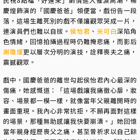
民視8點檔「好運來」劇情進入催淚高潮，楊
慶煌飾演的「國慶爸爸」領便當，戲份告一段
落，這場生離死別的戲不僅讓觀眾哭成一片，
連演員們也難以自拔。
侯怡君
、
米可白
深陷角
色情緒，回憶拍攝過程時仍難掩悲痛，而影后
謝瓊煖
更以層次分明的演技，詮釋喪夫之痛，
震撼觀眾。
戲中，國慶爸爸的離世勾起侯怡君內心最深的
傷痛，她感慨道：「這場戲讓我痛徹心扉，妝
容、場景都一模一樣，就像當年父親離開時的
畫面重現。我內心非常抗拒，不願再面對這樣
的場景，那種無助感讓我快要崩潰。」她回憶
當年親身經歷喪父之痛，甚至曾祈求以自己餘