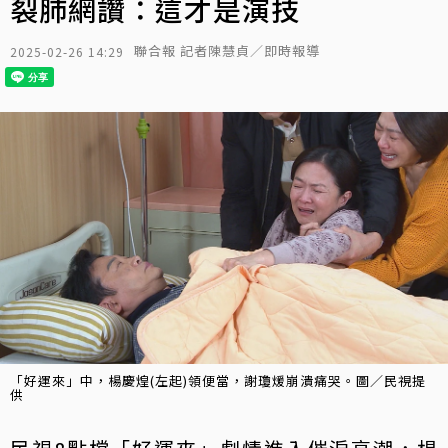
裂肺網讚：這才是演技
聯合報 記者陳慧貞／即時報導
2025-02-26 14:29
「好運來」中，楊慶煌(左起)領便當，謝瓊煖崩潰痛哭。圖／民視提
供