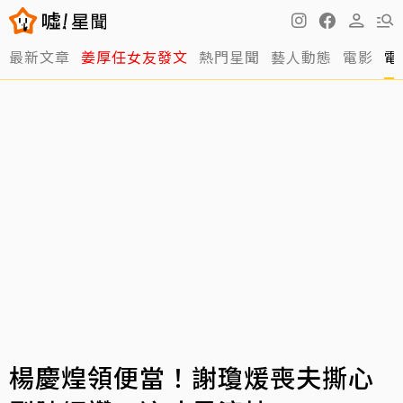
最新文章
姜厚任女友發文
熱門星聞
藝人動態
電影
電
楊慶煌領便當！謝瓊煖喪夫撕心