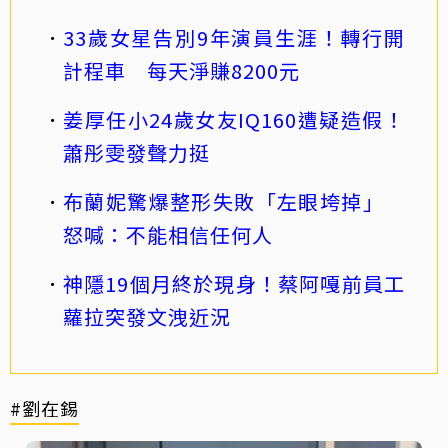
33歲女星告別9年演員生涯！轉行開
計程車 每天淨賺8200元
姜厚任小24歲女友IQ160遭疑造假！
蕭彤雯發聲力挺
布蘭妮驚爆整形失敗「左眼垮掉」
怒喊：不能相信任何人
神隱19個月終於現身！蔡阿嘎前員工
蘿拉突發文洩近況
#劉在錫