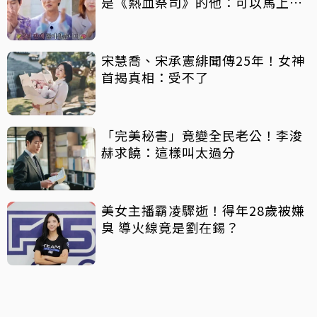
是《熱血祭司》的他：可以馬上結
婚
宋慧喬、宋承憲緋聞傳25年！女神
首揭真相：受不了
「完美秘書」竟變全民老公！李浚
赫求饒：這樣叫太過分
美女主播霸凌驟逝！得年28歲被嫌
臭 導火線竟是劉在錫？