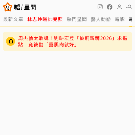
最新文章
林志玲曬帥兒照
熱門星聞
藝人動態
電影
電
周杰倫太敢講！劉畊宏登「披荊斬棘2026」求指
點 竟被勸「露肌肉就好」
姜厚任女友學歷遭質疑！68歲資深藝人發聲力
挺：她真的是我學生