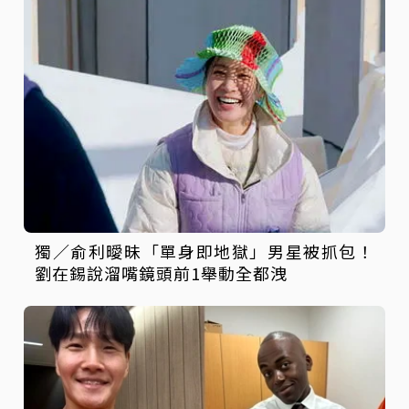
獨／俞利曖昧「單身即地獄」男星被抓包！
劉在錫說溜嘴鏡頭前1舉動全都洩