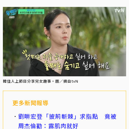
韓佳人上節目分享兒女趣事。圖／摘自tvN
更多新聞報導
劉畊宏登「披荊斬棘」求指點 竟被
周杰倫勸：露肌肉就好