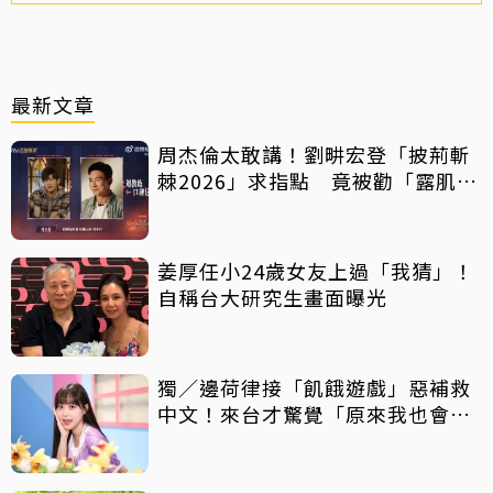
最新文章
周杰倫太敢講！劉畊宏登「披荊斬
棘2026」求指點 竟被勸「露肌肉
就好」
姜厚任小24歲女友上過「我猜」！
自稱台大研究生畫面曝光
獨／邊荷律接「飢餓遊戲」惡補救
中文！來台才驚覺「原來我也會
胖」