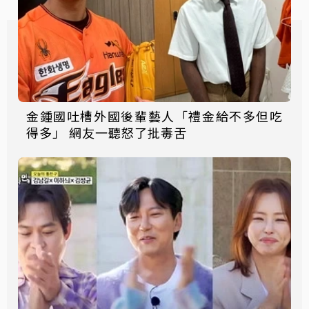
金鍾國吐槽外國後輩藝人「禮金給不多但吃
得多」 網友一聽怒了批毒舌