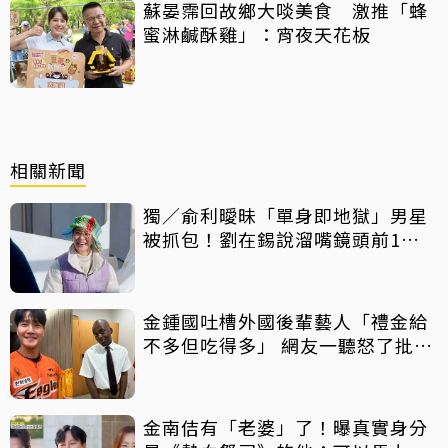
蘇晏霈回故鄉大啖美食 激推「蜂
蜜淋鹹酥雞」：宵夜天花板
相關新聞
獨／俞利曖昧「單身即地獄」男星
被抓包！劉在錫說溜嘴鏡頭前1舉
動全都洩
金鍾國吐槽外國後輩藝人「禮金給
不多但吃得多」 網友一聽怒了批毒
舌
金南佶有「老婆」了！曝真實身分