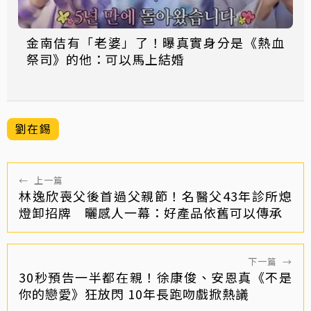
金南佶有「老婆」了！曝真實身分是《熱血
祭司》的他：可以馬上結婚
劉在錫
←
上一篇
林逸欣喪父後首過父親節！名醫父43年診所熄
燈卸招牌 曬感人一幕：好產品依舊可以傳承
下一篇
→
30秒預告一半都在親！徐康俊、安恩真《不是
你的戀愛》狂放閃 10年長跑吻戲掀熱議