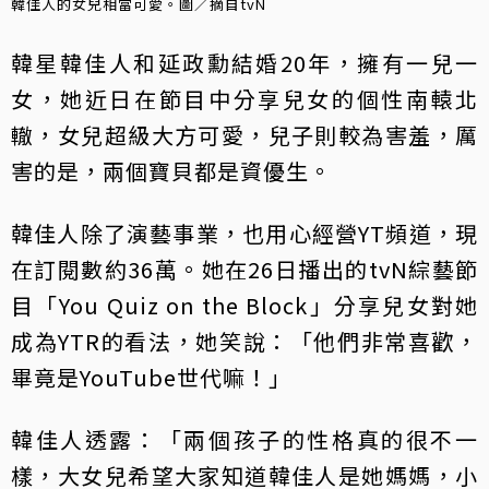
韓佳人的女兒相當可愛。圖／摘自tvN
韓星韓佳人和延政勳結婚20年，擁有一兒一
女，她近日在節目中分享兒女的個性南轅北
轍，女兒超級大方可愛，兒子則較為害羞，厲
害的是，兩個寶貝都是資優生。
韓佳人除了演藝事業，也用心經營YT頻道，現
在訂閱數約36萬。她在26日播出的tvN綜藝節
目「You Quiz on the Block」分享兒女對她
成為YTR的看法，她笑說：「他們非常喜歡，
畢竟是YouTube世代嘛！」
韓佳人透露：「兩個孩子的性格真的很不一
樣，大女兒希望大家知道韓佳人是她媽媽，小