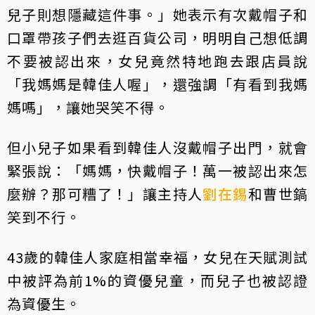
兒子則想隱藏這件事。」她表示有次戴帽子和
口罩帶孩子們去逛百貨公司，明明自己想低調
不要被認出來，女兒竟然特地跑去跟店員說
「我媽媽是韓佳人喔」，還強調「有看到我媽
媽嗎」，讓她哭笑不得。
但小兒子如果看到韓佳人沒戴帽子出門，就會
緊張說：「媽媽，快戴帽子！萬一被認出來怎
麼辦？那可糟了！」讓主持人
劉在錫
和曹世鎬
笑到不行。
43歲的韓佳人家庭相當幸福，女兒在天賦測試
中被評為前1%的資優兒童，而兒子也被認證
為資優生。