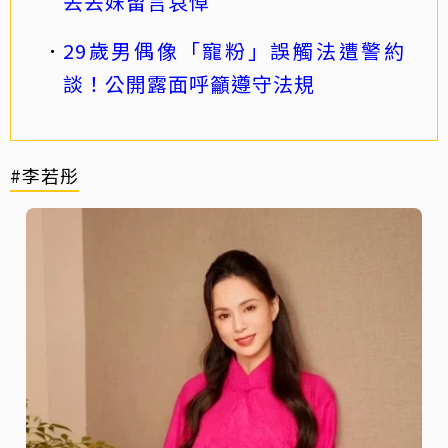
丟丟妹留言哀悼
29歲男偶像「寵粉」誤觸法遭警約
談！公開露面呼籲遵守法規
#李若彤