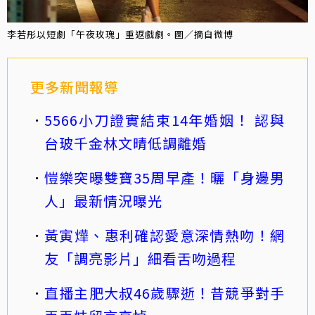
李若彤以短劇「午夜玫瑰」重返戲劇。圖／摘自微博
更多新聞報導
5566小刀證實結束14年婚姻！ 認與
台玻千金林文晴低調離婚
愷樂突曝雙寶35周早產！曬「身邊男
人」最新情況曝光
黃寅燁、惠利確認愛意深情熱吻！網
友「調亮影片」細看舌吻過程
直播主肥大叔46歲驟逝！昔競爭對手