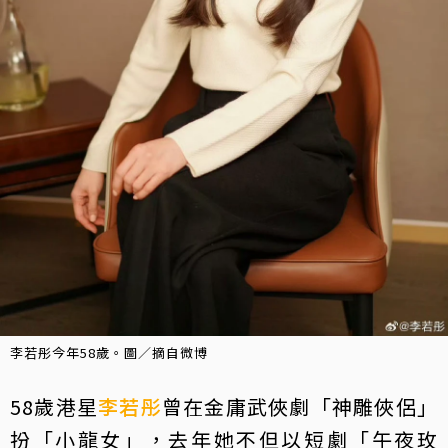
李若彤今年58歲。圖／摘自微博
58歲港星
李若彤
曾在金庸武俠劇「神雕俠侶」
扮「小龍女」，去年她不但以短劇「午夜玫