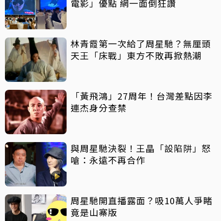
電影」優點 網一面倒狂讚
林青霞第一次給了周星馳？無厘頭
天王「床戰」東方不敗再掀熱潮
「黃飛鴻」27周年！台灣差點因李
連杰身分查禁
與周星馳決裂！王晶「設陷阱」怒
嗆：永遠不再合作
周星馳開直播露面？吸10萬人爭睹
竟是山寨版