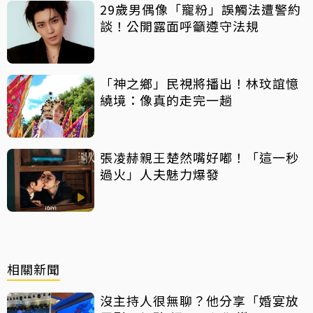
29歲男偶像「寵粉」誤觸法遭警約
談！公開露面呼籲遵守法規
「神之鄉」民視將播出！林玟誼憶
繞境：像真的走完一趟
張凌赫親王楚然嘴好嘟！「這一秒
過火」人夫魅力爆發
相關新聞
沒主持人很無聊？他分享「婚宴放