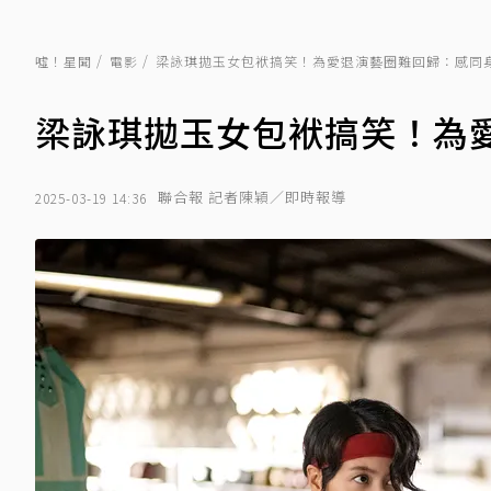
噓！星聞
電影
梁詠琪拋玉女包袱搞笑！為愛退演藝圈難回歸：感同
梁詠琪拋玉女包袱搞笑！為
聯合報 記者陳穎／即時報導
2025-03-19 14:36