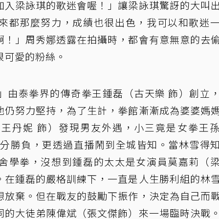
加入梁詠琪的歌迷會喔！」讓梁詠琪驚訝的大叫
來都那麼努力，成績也很出色，我可以和歌迷
啊！」周秀娜透露在拍攝時，都會有意無意的去
很可愛的粉絲。
」由泰拳界的傳奇拳王鍾磊（古天樂 飾）創立
他仍努力堅持，為了生計，拳館漸漸成為婆婆媽
王丹妮 飾）發現男友外遇，小三竟是女拳王
台分勝負，更透過直播鬧到全城皆知。當林雪得
舍學拳，沒想到鍾磊的太太是女演員莫嘉莉（
。在鍾磊的嚴格訓練下，一直是人生勝利組的林
想放棄。但在戰友的鼓勵下振作，決定為自己而
同的大徒弟陳偉斌（張文傑飾）來一場臨時決戰