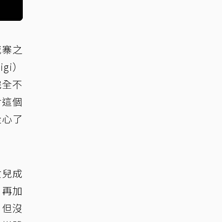
城寨之
gi）
完全不
對這個
走心了
女兒成
，再加
，但沒