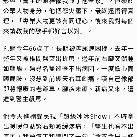
形容「醫生的眼神像我殺了他全家」，但礙於
公眾人物身分，他把怒火壓下，最終還悟得真
理，「專業人物更該有同理心，後來我對每個
來請教我的歌手都好言以對」。
孔鏘今年66歲了，長期被糖尿病困擾，去年一
整年又被椎間盤突出折磨，過年前右腳突然腫
如麵龜，遍尋名醫卻查不出病因，一度擔心面
臨截肢，沒想到前幾天右耳劇痛，嘆自己像部
即將報廢的老爺車，腳疾未癒、新病又來，還
遭到醫生飆罵。
他今天進棚錄民視「超級冰冰Show」不時拿
出暖暖包貼緊右頰減緩疼痛，「醫生也看不出
原因，我語氣平和追問了一句『會不會是扁條