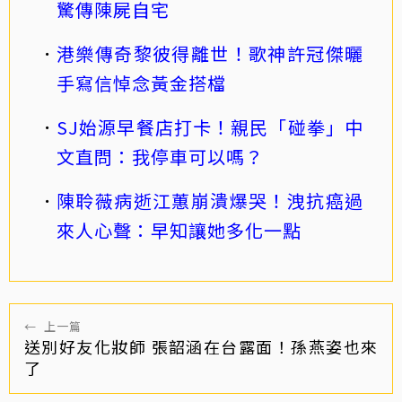
驚傳陳屍自宅
港樂傳奇黎彼得離世！歌神許冠傑曬
手寫信悼念黃金搭檔
SJ始源早餐店打卡！親民「碰拳」中
文直問：我停車可以嗎？
陳聆薇病逝江蕙崩潰爆哭！洩抗癌過
來人心聲：早知讓她多化一點
←
上一篇
送別好友化妝師 張韶涵在台露面！孫燕姿也來
了