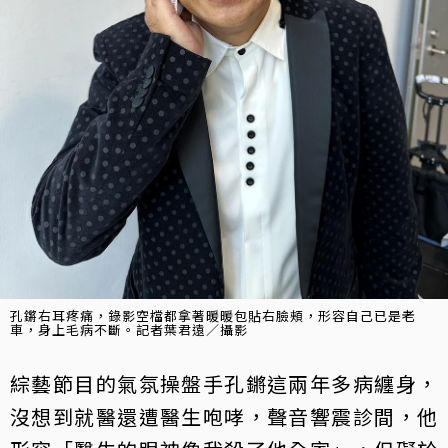
孔鏘右耳疼痛，錄影空檔都拿著暖暖包貼右臉頰，形容自己已是老
車，身上毛病不斷。記者葉君遠／攝影
綜藝節目的氣氛操盤手孔鏘這兩年多病纏身，
沒想到就醫還遭醫生咆哮，聲音響震診間，他