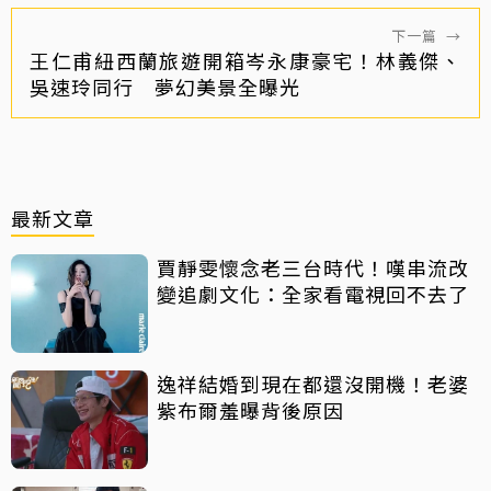
下一篇
→
王仁甫紐西蘭旅遊開箱岑永康豪宅！林義傑、
吳速玲同行 夢幻美景全曝光
最新文章
賈靜雯懷念老三台時代！嘆串流改
變追劇文化：全家看電視回不去了
逸祥結婚到現在都還沒開機！老婆
紫布爾羞曝背後原因