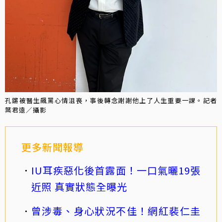
孔鏘被醫生飆罵心情沮喪，事後轉念謝謝他上了人生重要一課。記者
葉君遠／攝影
更多新聞報導
IU耳疾惡化後首露面！一口氣曬19張
近照 真實狀態全曝光
曾涉毒、身心狀況不佳！網紅裴仁圭