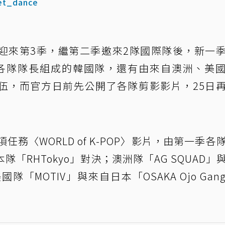
t_dance
迎來第3季，繼第二季邀來2隊國際隊後，新一
各隊隊長組成的韓國隊，還有由來自澳洲、美
伍，而官方日前先公開了各隊剪影影片，25日
項任務〈WORLD of K-POP〉影片，由第一季各
隊「RHTokyo」對決；澳洲隊「AG SQUAD」
美國隊「MOTIV」與來自日本「OSAKA Ojo Gan