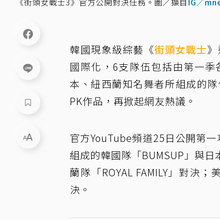
《街頭女戰士3》官方公開對決任務。圖／擷自
IG／mne
韓國現象級綜藝《
街頭女戰士
》
國際化，6支隊伍包括由第一季
本、紐西蘭知名舞者所組成的隊
PK作品，再掀起網友熱議。
官方YouTube頻道25日公開第一
組成的韓國隊「BUMSUP」與日本
蘭隊「ROYAL FAMILY」對決；
決。