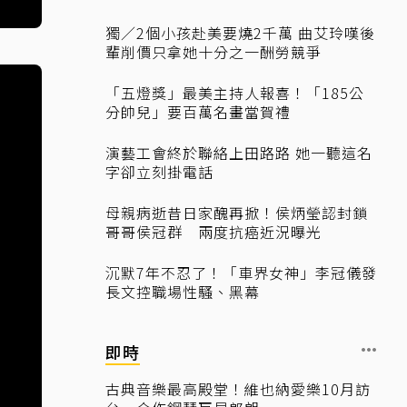
獨／2個小孩赴美要燒2千萬 曲艾玲嘆後
輩削價只拿她十分之一酬勞競爭
「五燈獎」最美主持人報喜！「185公
分帥兒」要百萬名畫當賀禮
演藝工會終於聯絡上田路路 她一聽這名
字卻立刻掛電話
母親病逝昔日家醜再掀！侯炳瑩認封鎖
哥哥侯冠群 兩度抗癌近況曝光
沉默7年不忍了！「車界女神」李冠儀發
長文控職場性騷、黑幕
即時
古典音樂最高殿堂！維也納愛樂10月訪