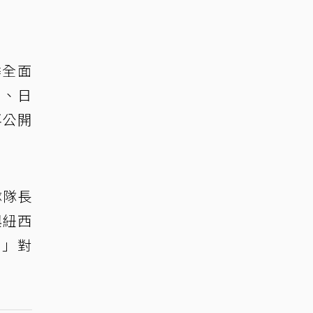
季全面
國、日
再公開
隊隊長
與紐西
g」對