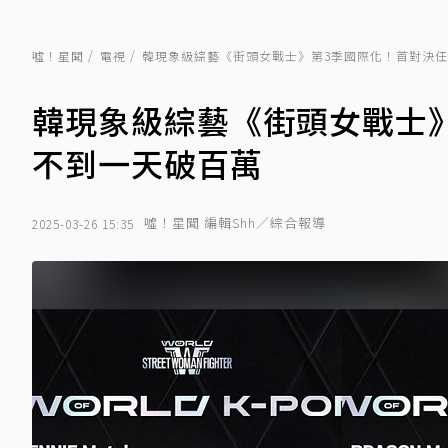
噓！星聞
電視
韓現象級綜藝《街頭女戰士》第3季國際化！首對決
韓現象級綜藝《街頭女戰士
不到一天破百萬
噓！星聞 編輯Shh／綜合報導
2025-03-26 15:35