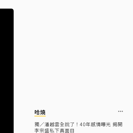
哈燒
獨／潘越雲全說了！40年感情曝光 揭開
李宗盛私下真面目