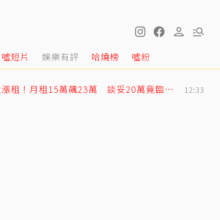
噓短片
娛樂有評
哈燒榜
噓粉
蕭敬騰日料店遭房東大漲租！月租15萬飆23萬 談妥20萬竟臨時反悔不續租
12:33