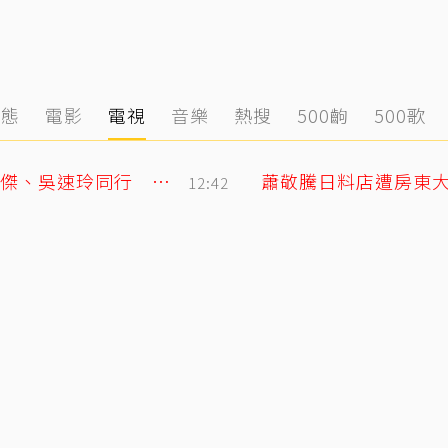
動態
電影
電視
音樂
熱搜
500齣
500歌
王仁甫紐西蘭旅遊開箱岑永康豪宅！林義傑、吳速玲同行 夢幻美景全曝光
12:42