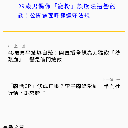
29歲男偶像「寵粉」誤觸法遭警約
談！公開露面呼籲遵守法規
←
上一篇
48歲男星驚爆自殘！開直播全裸亮刀猛砍「秒
濺血」 警急破門搶救
下一篇
→
「森恬CP」修成正果？李子森錄影到一半向杜
忻恬下跪求婚了
最新文章