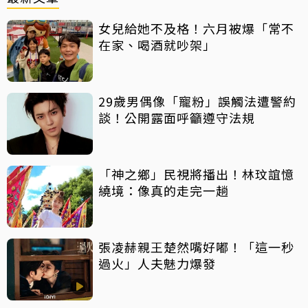
女兒給她不及格！六月被爆「常不
在家、喝酒就吵架」
29歲男偶像「寵粉」誤觸法遭警約
談！公開露面呼籲遵守法規
「神之鄉」民視將播出！林玟誼憶
繞境：像真的走完一趟
張凌赫親王楚然嘴好嘟！「這一秒
過火」人夫魅力爆發