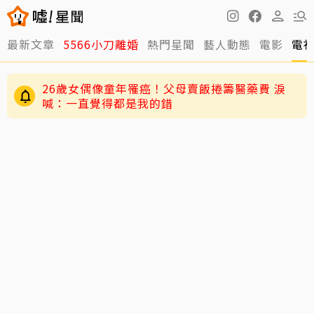
最新文章
5566小刀離婚
熱門星聞
藝人動態
電影
電
26歲女偶像童年罹癌！父母賣飯捲籌醫藥費 淚
喊：一直覺得都是我的錯