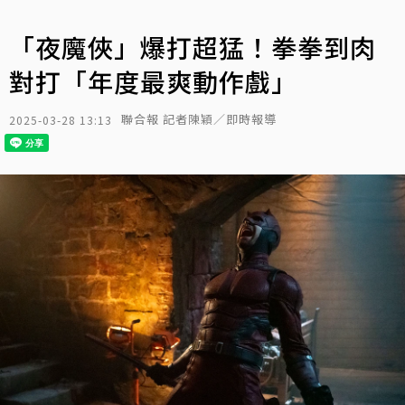
「夜魔俠」爆打超猛！拳拳到肉
對打「年度最爽動作戲」
聯合報 記者陳穎／即時報導
2025-03-28 13:13