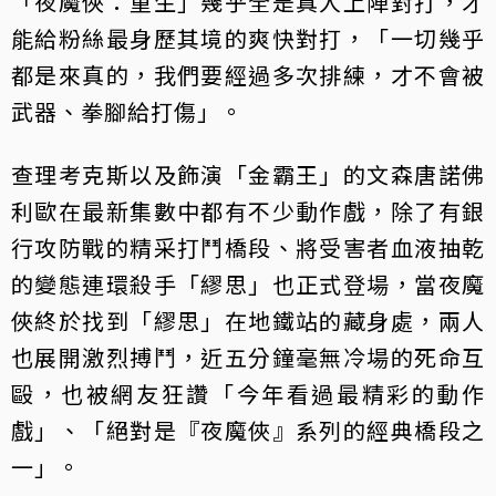
「夜魔俠：重生」幾乎全是真人上陣對打，才
能給粉絲最身歷其境的爽快對打，「一切幾乎
都是來真的，我們要經過多次排練，才不會被
武器、拳腳給打傷」。
查理考克斯以及飾演「金霸王」的文森唐諾佛
利歐在最新集數中都有不少動作戲，除了有銀
行攻防戰的精采打鬥橋段、將受害者血液抽乾
的變態連環殺手「繆思」也正式登場，當夜魔
俠終於找到「繆思」在地鐵站的藏身處，兩人
也展開激烈搏鬥，近五分鐘毫無冷場的死命互
毆，也被網友狂讚「今年看過最精彩的動作
戲」、「絕對是『夜魔俠』系列的經典橋段之
一」。