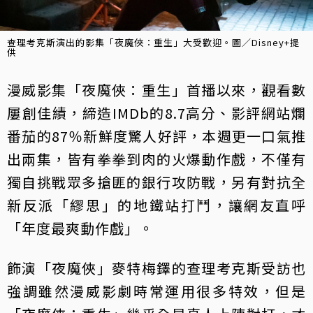
查理考克斯演出的影集「夜魔俠：重生」大受歡迎。圖／Disney+提
供
漫威影集「夜魔俠：重生」首播以來，觀看數
屢創佳績，締造IMDb的8.7高分、影評網站爛
番茄的87％新鮮度驚人好評，本週更一口氣推
出兩集，皆有拳拳到肉的火爆動作戲，不僅有
獨自挑戰眾多搶匪的銀行攻防戰，另有對抗全
新反派「繆思」的地鐵站打鬥，讓網友直呼
「年度最爽動作戲」。
飾演「夜魔俠」麥特梅鐸的查理考克斯受訪也
強調雖然漫威影劇時常運用很多特效，但是