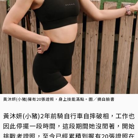
黃沐妍(小豬)擁有20張證照，身上技能滿點。圖／摘自臉書
黃沐妍(小豬)2年前騎自行車自摔破相，工作也
因此停擺一段時間，這段期間她沒閒著，開始
挑戰考證照，至今已經累積到握有20張證照在