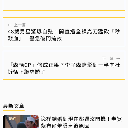
←
上一篇
48歲男星驚爆自殘！開直播全裸亮刀猛砍「秒
濺血」 警急破門搶救
下一篇
→
「森恬CP」修成正果？李子森錄影到一半向杜
忻恬下跪求婚了
最新文章
逸祥結婚到現在都還沒開機！老婆
紫布爾羞曝背後原因