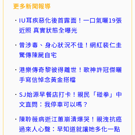
更多新聞報導
IU耳疾惡化後首露面！一口氣曬19張
近照 真實狀態全曝光
曾涉毒、身心狀況不佳！網紅裴仁圭
驚傳陳屍自宅
港樂傳奇黎彼得離世！歌神許冠傑曬
手寫信悼念黃金搭檔
SJ始源早餐店打卡！親民「碰拳」中
文直問：我停車可以嗎？
陳聆薇病逝江蕙崩潰爆哭！親洩抗癌
過來人心聲：早知道就讓她多化一點