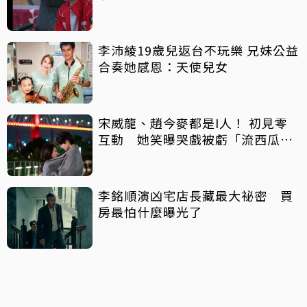
李沛綾19歲兒返台不玩樂 兄妹公益
合奏她感恩：天使兒女
宋威龍、趙今麥都是I人！ 初見零
互動 她笑曝哭戲被虧「流西瓜
汁」
李銘順演凶宅店長藏最大祕密 買
房最怕什麼曝光了