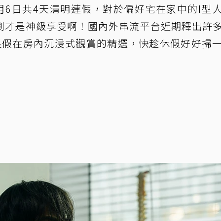
月6日共4天清明連假，對於偏好宅在家中的I型
劇才是神級享受啊！國內外串流平台近期釋出許
合長假在房內沉浸式觀賞的精選，快趁休假好好掃