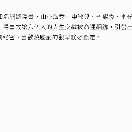
自知名網路漫畫，由朴海秀、申敏兒、李熙俊、李
一場事故讓六個人的人生交織被命運綑綁，引發
黑秘密，喜歡燒腦劇的觀眾務必鎖定。