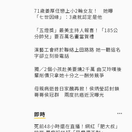
71歲姜厚任戀上小2輪女友！ 她曝
「七世因緣」：3歲就認定是他
「五燈獎」最美主持人報喜！「185公
分帥兒」要百萬名畫當賀禮
演藝工會終於聯絡上田路路 她一聽這名
字卻立刻掛電話
獨／2個小孩赴美要燒2千萬 曲艾玲嘆後
輩削價只拿她十分之一酬勞競爭
母親病逝昔日家醜再掀！侯炳瑩認封鎖
哥哥侯冠群 兩度抗癌近況曝光
即時
死前48小時還在直播！網紅「肥大叔」