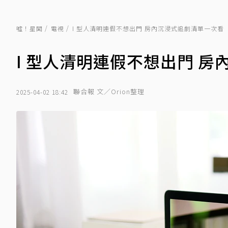
噓！星聞
電視
I 型人清明連假不想出門 房內沉浸式追劇清單一次看
I 型人清明連假不想出門 
聯合報 文／Orion整理
2025-04-02 18:42