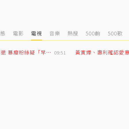
動態
電影
電視
音樂
熱搜
500齣
500歌
死前48小時還在直播！網紅「肥大叔」猝逝 暴瘦粉絲疑「早覺得不對」
09:51