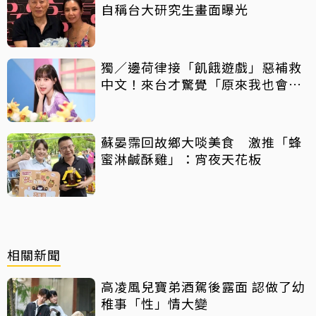
自稱台大研究生畫面曝光
獨／邊荷律接「飢餓遊戲」惡補救
中文！來台才驚覺「原來我也會
胖」
蘇晏霈回故鄉大啖美食 激推「蜂
蜜淋鹹酥雞」：宵夜天花板
相關新聞
高凌風兒寶弟酒駕後露面 認做了幼
稚事「性」情大變