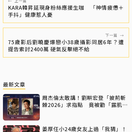
←
上一篇
KARA韓昇延現身粉絲應援生咖 「神情疲憊＋
手抖」健康惹人憂
下一篇
→
75歲影后劉曉慶爆戀小38歲攝影同居6年？遭
提告索討2400萬 硬氣反擊絕不給
最新文章
周杰倫太敢講！劉畊宏登「披荊斬
棘2026」求指點 竟被勸「露肌肉
就好」
姜厚任小24歲女友上過「我猜」！