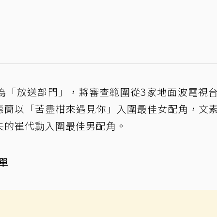
為「放送部門」，將審查範圍從3家地面波電視
廉惠蘭以「苦盡柑來遇見你」入圍最佳女配角，文
夫的崔代勳入圍最佳男配角。
單