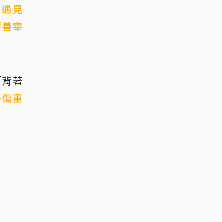
來遇見
著善宰
「背著
外傷重