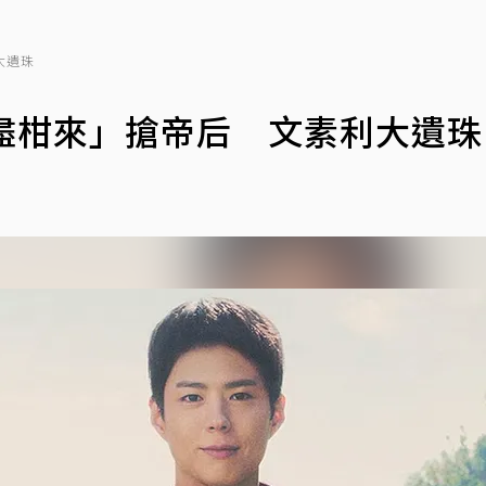
大遺珠
盡柑來」搶帝后 文素利大遺珠