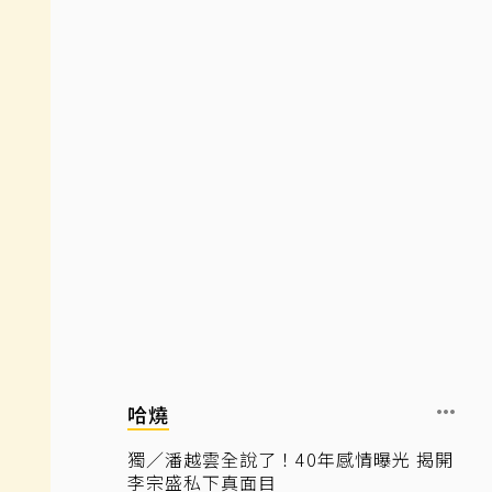
哈燒
獨／潘越雲全說了！40年感情曝光 揭開
李宗盛私下真面目