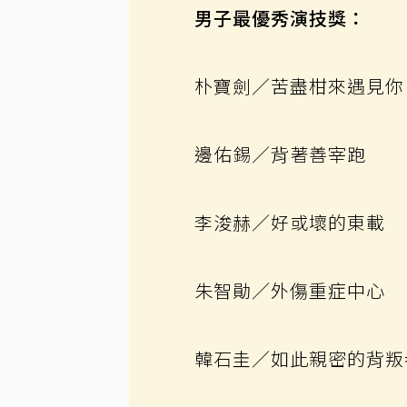
男子最優秀演技獎：
朴寶劍／苦盡柑來遇見你
邊佑錫／背著善宰跑
李浚赫／好或壞的東載
朱智勛／外傷重症中心
韓石圭／如此親密的背叛