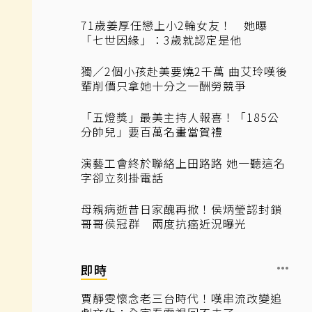
71歲姜厚任戀上小2輪女友！ 她曝
「七世因緣」：3歲就認定是他
獨／2個小孩赴美要燒2千萬 曲艾玲嘆後
輩削價只拿她十分之一酬勞競爭
「五燈獎」最美主持人報喜！「185公
分帥兒」要百萬名畫當賀禮
演藝工會終於聯絡上田路路 她一聽這名
字卻立刻掛電話
母親病逝昔日家醜再掀！侯炳瑩認封鎖
哥哥侯冠群 兩度抗癌近況曝光
即時
賈靜雯懷念老三台時代！嘆串流改變追