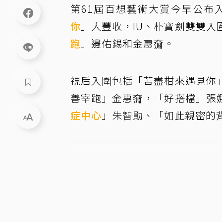
第61屆百想藝術大賞今早公布
你
」大豐收，IU、朴寶劍雙雙
跑
」邊佑錫和金惠奫。
視后入圍包括「苦盡柑來遇見你
善宰跑」金惠奫，「好搭檔」張
症中心
」朱智勛、「如此親密的