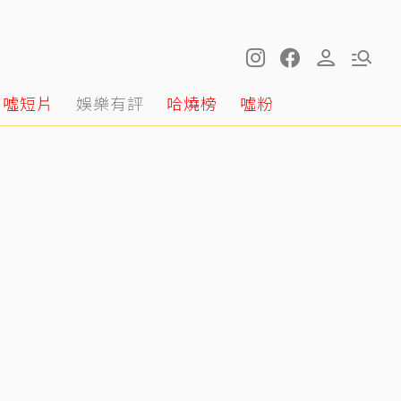
噓短片
娛樂有評
哈燒榜
噓粉