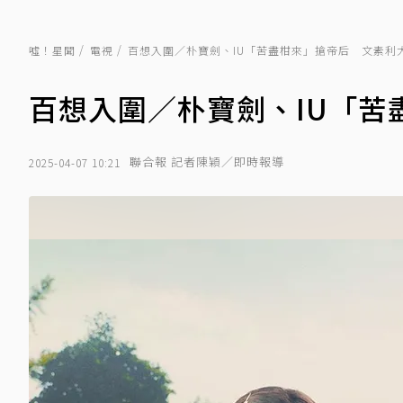
噓！星聞
電視
百想入圍／朴寶劍、IU「苦盡柑來」搶帝后 文素利
百想入圍／朴寶劍、IU「苦
聯合報 記者陳穎／即時報導
2025-04-07 10:21