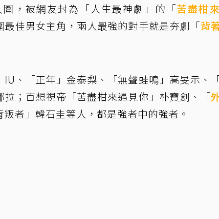
入圍，被網友封為「人生最神劇」的「
苦盡柑
入圍最佳男女主角，兩人最強的對手就是夯劇「
背
」IU、「正年」金泰梨、「無聲蛙鳴」高旻示、
娜拉；百想視帝「苦盡柑來遇見你」朴寶劍、「
背叛者」韓石圭等人，都是強者中的強者。