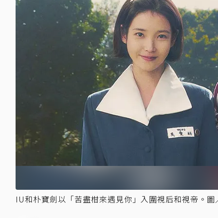
IU和朴寶劍以「苦盡柑來遇見你」入圍視后和視帝。圖／Ne