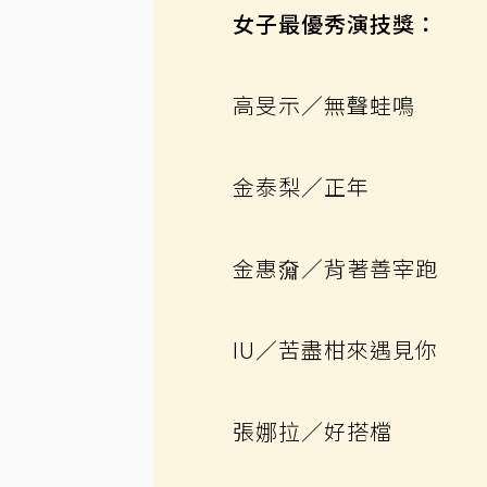
女子最優秀演技獎：
高旻示／無聲蛙鳴
金泰梨／正年
金惠奫／背著善宰跑
IU／苦盡柑來遇見你
張娜拉／好搭檔 ​​​