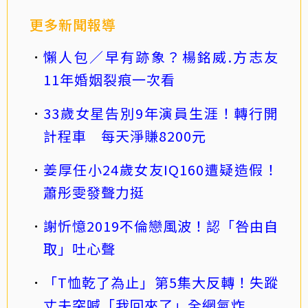
更多新聞報導
懶人包／早有跡象？楊銘威.方志友
11年婚姻裂痕一次看
33歲女星告別9年演員生涯！轉行開
計程車 每天淨賺8200元
姜厚任小24歲女友IQ160遭疑造假！
蕭彤雯發聲力挺
謝忻憶2019不倫戀風波！認「咎由自
取」吐心聲
「T恤乾了為止」第5集大反轉！失蹤
丈夫突喊「我回來了」全網氣炸