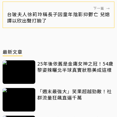
下一篇
→
台玻夫人徐莉玲稱長子因童年陰影抑鬱亡 兒媳
譚以欣出聲打臉了
最新文章
25年後依舊是金庸女神之冠！54歲
黎姿辣曬北半球真實狀態美成這樣
「週末最強大」笑果超越勁敵！社
群流量狂飆直逼千萬