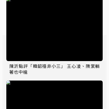
陳沂點評「韓韶禧非小三」 王心凌、隋棠躺
著也中槍