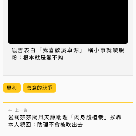
呱吉表白「我喜歡吳卓源」 稱小事就喊脫
粉：根本就是愛不夠
惠利
善意的競爭
←
上一篇
愛莉莎莎颱風天讓助理「肉身護植栽」挨轟
本人親回：助理不會被吹出去