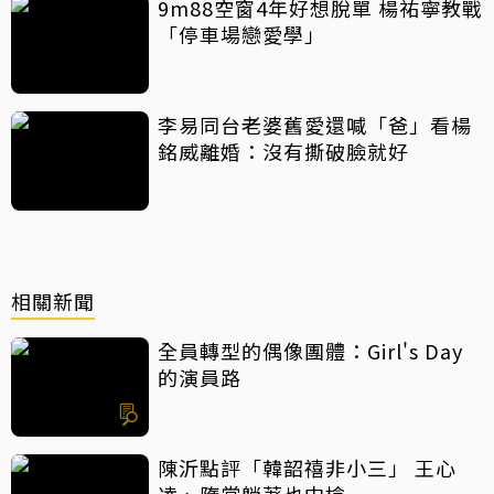
9m88空窗4年好想脫單 楊祐寧教戰
「停車場戀愛學」
李易同台老婆舊愛還喊「爸」看楊
銘威離婚：沒有撕破臉就好
相關新聞
全員轉型的偶像團體：Girl's Day
的演員路
陳沂點評「韓韶禧非小三」 王心