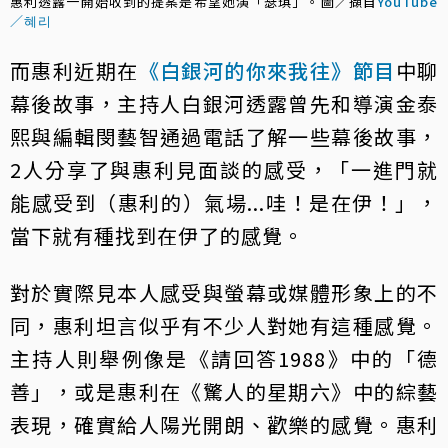
惠利透露一開始收到的提案是希望她演「瑟琪」。圖／擷自
YouTube
／혜리
而惠利近期在
《白銀河的你來我往》節目
中聊
幕後故事，主持人白銀河透露曾先和導演金泰
熙與編輯閔藝智通過電話了解一些幕後故事，
2人分享了與惠利見面談的感受，「一進門就
能感受到（惠利的）氣場...哇！是在伊！」，
當下就有種找到在伊了的感覺。
對於實際見本人感受與螢幕或媒體形象上的不
同，惠利坦言似乎有不少人對她有這種感覺。
主持人則舉例像是《請回答1988》中的「德
善」，或是惠利在《驚人的星期六》中的綜藝
表現，確實給人陽光開朗、歡樂的感覺。惠利