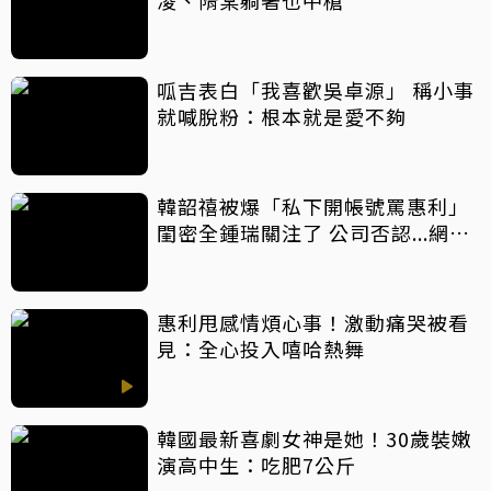
凌、隋棠躺著也中槍
呱吉表白「我喜歡吳卓源」 稱小事
就喊脫粉：根本就是愛不夠
韓韶禧被爆「私下開帳號罵惠利」
閨密全鍾瑞關注了 公司否認...網糾
2點稱「有鬼」
惠利甩感情煩心事！激動痛哭被看
見：全心投入嘻哈熱舞
韓國最新喜劇女神是她！30歲裝嫩
演高中生：吃肥7公斤