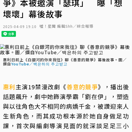
爭》本被邀演「瑟琪」 曝「想
壞壞」幕後故事
噓！星聞 編輯Shh／綜合報導
2025-04-09 19:10
惠利日前上《白銀河的你來我往》聊《善意的競爭》幕後故事。圖／
擷自
YouTube／백은하의 주고받고
惠利
主演19禁漫改劇《
善意的競爭
》，播出後
話題飆升，劇中她飾演學霸「劉在伊」，塑造
與以往角色大不相同的病嬌千金，被讚迎來人
生新角色，而其成功根本源於她自身做足功
課，首次與編劇導演見面的就深談足足三小