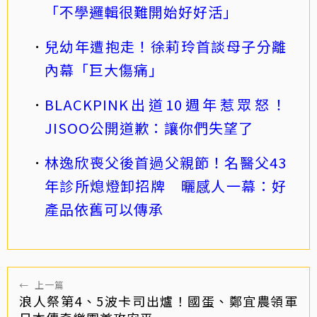
「不學邏輯很難開始好好活」
兒幼年遭抱走！徐莉玲首談母子分離
內幕「巨大傷痛」
BLACKPINK出道10週年惹眾怒！
JISOO公開道歉：讓你們失望了
林逸欣喪父後首過父親節！名醫父43
年診所熄燈卸招牌 曬感人一幕：好
產品依舊可以傳承
←
上一篇
浪人祭第4、5波卡司出爐！國蛋、鄭宜農領軍