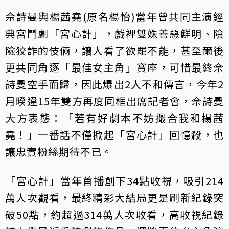
佘詩曼與楊茜堯(原名楊怡)當年曾共同主演經
典宮鬥劇「宮心計」，戲裡雙姝善惡鮮明、陰
險狡詐的伎倆，讓人看了欲罷不能，甚至爾後
更共同角逐「最佳女主角」寶座，可惜最終佘
詩曼空手而歸，因此爆出2人不和傳言，今年2
月暌違15年雙方再度同框出席記者會，佘詩曼
大方表態：「若有好劇本不妨撮合我和楊茜
堯！」一番話不僅掀起「宮心計」回憶殺，也
讓忠實粉絲期待不已。
「宮心計」當年首播創下34點收視，吸引214
萬人次觀看，最終精彩大結局更是刷新紀錄突
破50點，約超過314萬人次收看，高收視紀錄