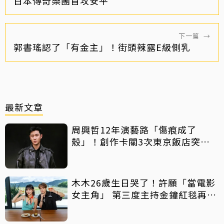
日本傳奇樂團首攻安平
下一篇
→
郭書瑤認了「有金主」！街頭辣露E級側乳
最新文章
周興哲12年演藝路「傷痕成了
殼」！創作卡關3次東京飯店突找
回靈感
木木26歲生日哭了！許願「當電影
女主角」 第三度主持金鐘紅毯再喊
話