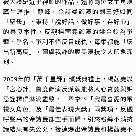
被大讚是近乎神劇的作品，還將兩位女主角演
藝生涯推上顛峰。佘詩曼飾演的劉三好如同
「聖母」，秉持「說好話、做好事、存好心」
的善良本性，反觀楊茜堯飾演的姚金鈴為爭
寵、爭名、爭利不惜反目成仇，每集都能「壞
出新高度」，爾虞我詐的腹黑演技令人印象深
刻。
2009年的「萬千星輝」頒獎典禮上，楊茜堯以
「宮心計」首度飾演反派就能將人心貪婪與妒
忌詮釋得淋漓盡致，一舉拿下「我最喜愛的電
視女角色」及「最佳表現大獎」兩獎項，反觀
呼聲高的佘詩曼卻空手而歸，引來粉絲不滿抗
議結果有失公允，接連爆出佘詩曼和楊茜堯不