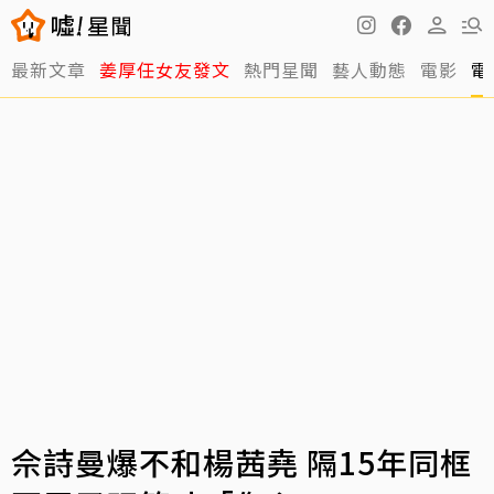
最新文章
姜厚任女友發文
熱門星聞
藝人動態
電影
電
佘詩曼爆不和楊茜堯 隔15年同框