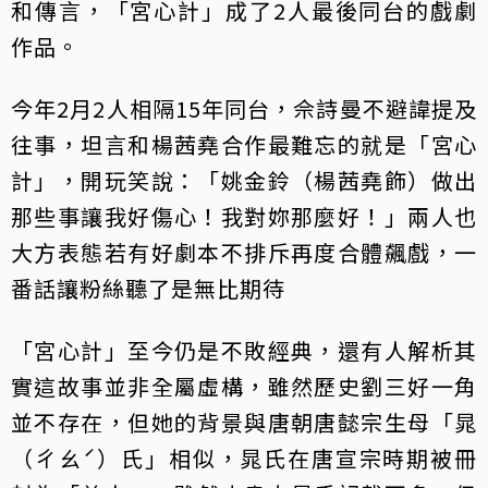
和傳言，「宮心計」成了2人最後同台的戲劇
作品。
今年2月2人相隔15年同台，佘詩曼不避諱提及
往事，坦言和楊茜堯合作最難忘的就是「宮心
計」，開玩笑說：「姚金鈴（楊茜堯飾）做出
那些事讓我好傷心！我對妳那麼好！」兩人也
大方表態若有好劇本不排斥再度合體飆戲，一
番話讓粉絲聽了是無比期待
「宮心計」至今仍是不敗經典，還有人解析其
實這故事並非全屬虛構，雖然歷史劉三好一角
並不存在，但她的背景與唐朝唐懿宗生母「晁
（ㄔㄠˊ）氏」相似，晁氏在唐宣宗時期被冊