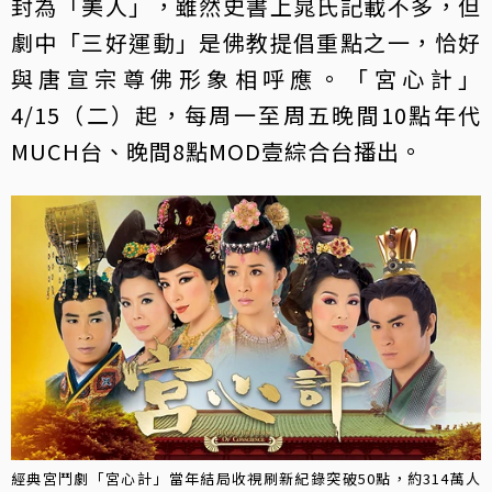
封為「美人」，雖然史書上晁氏記載不多，但
劇中「三好運動」是佛教提倡重點之一，恰好
與唐宣宗尊佛形象相呼應。「宮心計」
4/15（二）起，每周一至周五晚間10點年代
MUCH台、晚間8點MOD壹綜合台播出。
經典宮鬥劇「宮心計」當年結局收視刷新紀錄突破50點，約314萬人