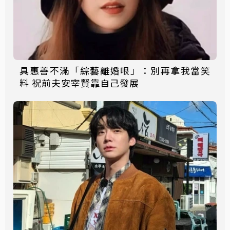
具惠善不滿「綜藝離婚哏」：別再拿我當笑
料 祝前夫安宰賢靠自己發展