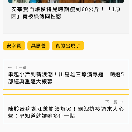
安宰賢自爆模特兒時期瘦到60公斤！「1原
因」竟被誤傳同性戀
安宰賢
具惠善
真的出現了
←
上一篇
串起小津到新浪潮！川島雄三導演專題 精選5
部經典重返大銀幕
下一篇
→
陳聆薇病逝江蕙崩潰爆哭！親洩抗癌過來人心
聲：早知道就讓她多化一點