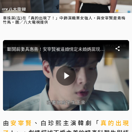
車珠英(左)在「真的出現了！」中飾演職業女強人，與安宰賢是青梅
竹馬。圖／八大電視提供
由
安宰賢
、白珍熙主演韓劇「
真的出現