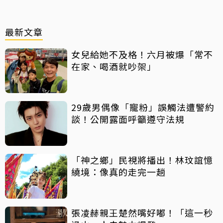
最新文章
女兒給她不及格！六月被爆「常不
在家、喝酒就吵架」
29歲男偶像「寵粉」誤觸法遭警約
談！公開露面呼籲遵守法規
「神之鄉」民視將播出！林玟誼憶
繞境：像真的走完一趟
張凌赫親王楚然嘴好嘟！「這一秒