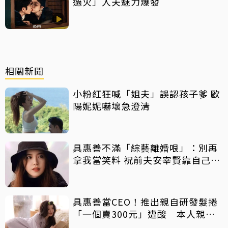
過火」人夫魅力爆發
相關新聞
小粉紅狂喊「姐夫」誤認孩子爹 歐
陽妮妮嚇壞急澄清
具惠善不滿「綜藝離婚哏」：別再
拿我當笑料 祝前夫安宰賢靠自己發
展
具惠善當CEO！推出親自研發髮捲
「一個賣300元」遭酸 本人親揭
高價內幕