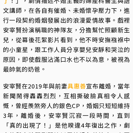
了
！」，劇情描述不婚主義的婦產科醫生與語
文講師，在各自有催婚、未婚懷孕壓力下，進
行一段契約婚姻發展出的浪漫愛情故事。戲裡
安宰賢扮演稱職的神隊友，分擔幫忙照顧新生
兒，從幕後花絮影片看到，他不時安撫襁褓中
的小童星，跟工作人員分享嬰兒安靜和哭泣的
原因，即使戲服沾滿口水也不以為意，被視為
最帥氣的奶爸。
安宰賢在2019年與前妻
具惠善
宣布離婚，當年
新聞鬧得轟轟烈烈，互相撕破臉真相令人感
慨，曾經羨煞旁人的銀色CP，婚姻只短短維持
3年，離婚後，安宰賢沉寂一段時間，直到
「真的出現了！」是他暌違4年復出之作，劇