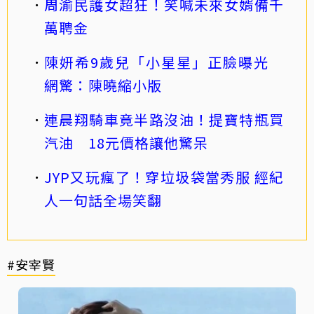
周渝民護女超狂！笑喊未來女婿備千
萬聘金
陳妍希9歲兒「小星星」正臉曝光
網驚：陳曉縮小版
連晨翔騎車竟半路沒油！提寶特瓶買
汽油 18元價格讓他驚呆
JYP又玩瘋了！穿垃圾袋當秀服 經紀
人一句話全場笑翻
#安宰賢