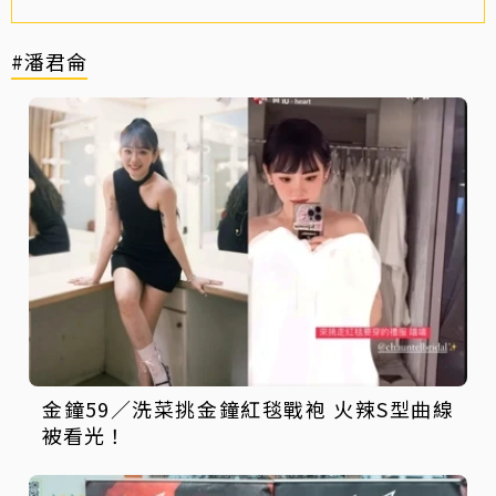
#潘君侖
金鐘59／洗菜挑金鐘紅毯戰袍 火辣S型曲線
被看光！