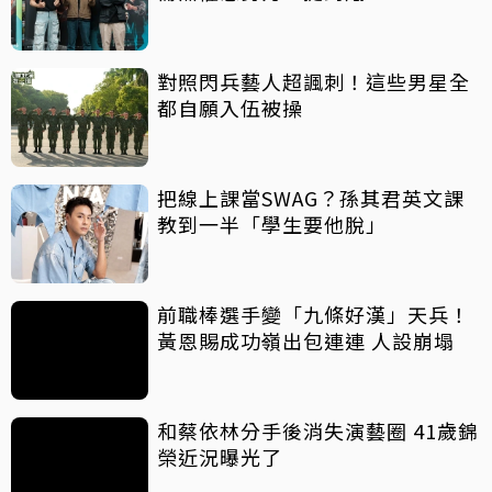
對照閃兵藝人超諷刺！這些男星全
都自願入伍被操
把線上課當SWAG？孫其君英文課
教到一半「學生要他脫」
前職棒選手變「九條好漢」天兵！
黃恩賜成功嶺出包連連 人設崩塌
和蔡依林分手後消失演藝圈 41歲錦
榮近況曝光了