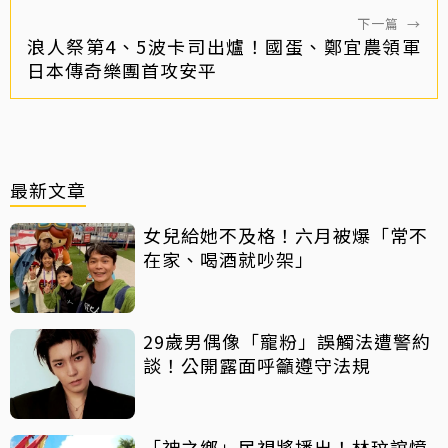
下一篇
→
浪人祭第4、5波卡司出爐！國蛋、鄭宜農領軍
日本傳奇樂團首攻安平
最新文章
女兒給她不及格！六月被爆「常不
在家、喝酒就吵架」
29歲男偶像「寵粉」誤觸法遭警約
談！公開露面呼籲遵守法規
「神之鄉」民視將播出！林玟誼憶