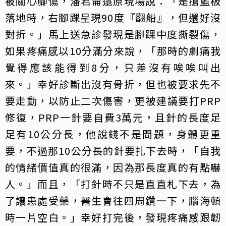
被關心腳傷，潘君侖還原現場說：「是搶籃板
落地時，右腳踝呈現90度『翻船』，但還好沒
對折。」馬上送急診發現是腳踝中度撕裂傷，
如果疼痛感以10分滿分來說，「那時的劇痛我
覺得應該能得到8分，只差沒有唉唉叫出
來。」幸好診斷出沒有骨折，但也被要求先不
要走動，以防止二次傷害，更被建議要打PRP
修復，PRP一針要自費3萬元，且針的長度足
足有10公分長，他說錢不是問題，身體更重
要，不過那10公分長的針要扎下去時，「自我
的情緒價值真的很滿，因為那長度真的有點嚇
人。」而且，「打針時不只是直直札下去，為
了讓患處受藥，醫生會往四周鑽一下，腦海頓
時一片空白。」幸好打完後，發現疼痛感跟韌