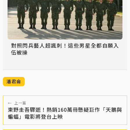
對照閃兵藝人超諷刺！這些男星全都自願入
伍被操
潘君侖
←
上一篇
東野圭吾驟逝！熱銷160萬冊懸疑巨作「天鵝與
蝙蝠」電影將登台上映