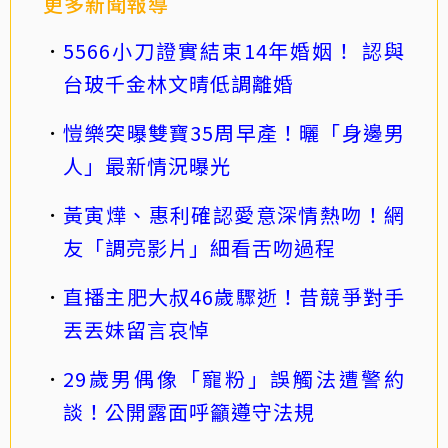
更多新聞報導
5566小刀證實結束14年婚姻！ 認與
台玻千金林文晴低調離婚
愷樂突曝雙寶35周早產！曬「身邊男
人」最新情況曝光
黃寅燁、惠利確認愛意深情熱吻！網
友「調亮影片」細看舌吻過程
直播主肥大叔46歲驟逝！昔競爭對手
丟丟妹留言哀悼
29歲男偶像「寵粉」誤觸法遭警約
談！公開露面呼籲遵守法規