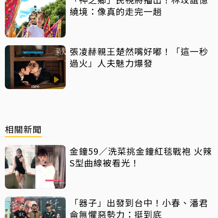
繞境：像真的走完一趟
張凌赫親王楚然嘴好嘟！「這一秒
過火」人夫魅力爆發
相關新聞
金鐘59／洗菜挑金鐘紅毯戰袍 火辣
S型曲線被看光！
「器子」出發到台中！小春、潘君
侖無懼惡勢力：挺到底