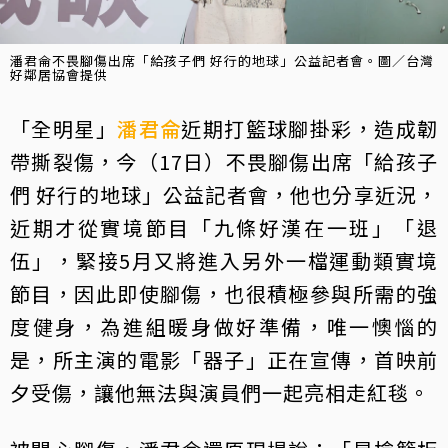
潘君侖不畏腳傷出席「給孩子們 好行的地球」公益記者會。圖／台灣
好鄰居協會提供
「全明星」
潘君侖
近期打籃球腳掛彩，造成韌
帶撕裂傷，今（17日）不畏腳傷出席「給孩子
們 好行的地球」公益記者會，他也分享近況，
近期才從實境節目「九條好漢在一班」「退
伍」，緊接5月又將進入另外一檔運動類實境
節目，因此即使腳傷，也很積極參與所需的強
度健身，為進組暖身做好準備，唯一懊惱的
是，所主演的電影「器子」正在宣傳，首映前
夕受傷，讓他無法與演員們一起亮相走紅毯。