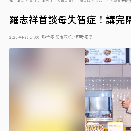
噓！星聞
電視
羅志祥首談母失智症！講完隔天就忘：每天都是新開
羅志祥首談母失智症！講完
聯合報 記者陳穎／即時報導
2025-04-28 14:00