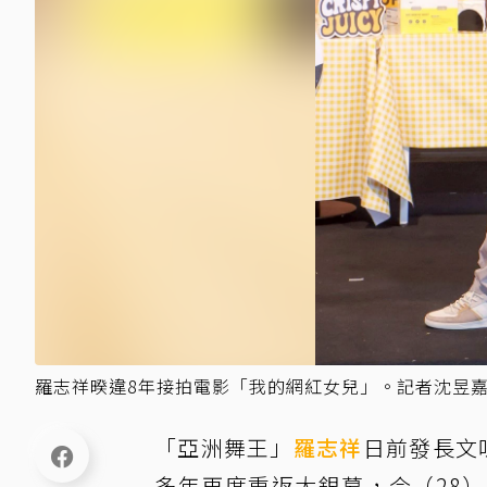
羅志祥暌違8年接拍電影「我的網紅女兒」。記者沈昱
「亞洲舞王」
羅志祥
日前發長文
多年再度重返大銀幕，今（28