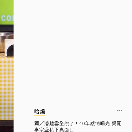
哈燒
獨／潘越雲全說了！40年感情曝光 揭開
李宗盛私下真面目