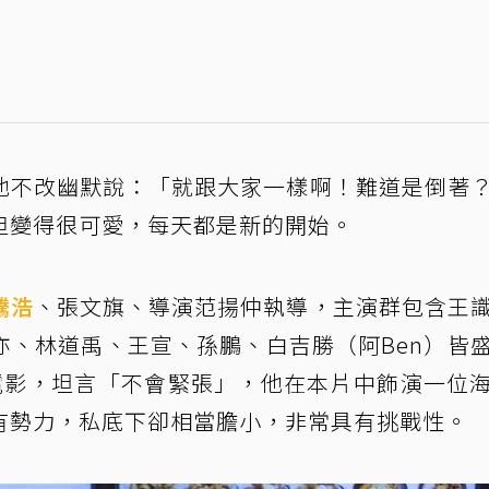
他不改幽默說：「就跟大家一樣啊！難道是倒著
但變得很可愛，每天都是新的開始。
騰浩
、張文旗、導演范揚仲執導，主演群包含王
亦、林道禹、王宣、孫鵬、白吉勝（阿Ben）皆
電影，坦言「不會緊張」，他在本片中飾演一位
有勢力，私底下卻相當膽小，非常具有挑戰性。