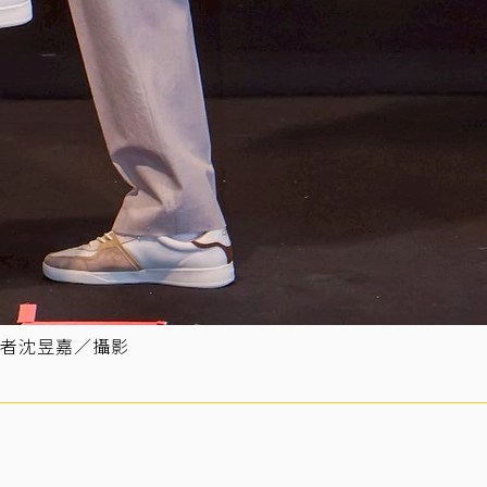
者沈昱嘉／攝影