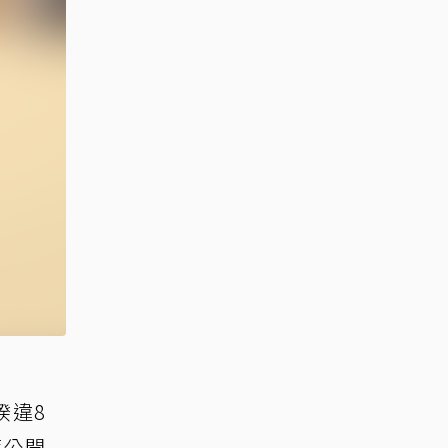
暌違8
度公開