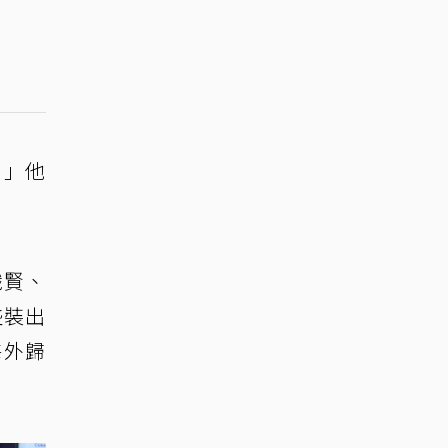
？」他
識賢、
盛裝出
海外歸