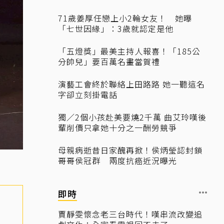
71歲姜厚任戀上小2輪女友！ 她曝
「七世因緣」：3歲就認定是他
「五燈獎」最美主持人報喜！「185公
分帥兒」要百萬名畫當賀禮
演藝工會終於聯絡上田路路 她一聽這名
字卻立刻掛電話
獨／2個小孩赴美要燒2千萬 曲艾玲嘆後
輩削價只拿她十分之一酬勞競爭
母親病逝昔日家醜再掀！侯炳瑩認封鎖
哥哥侯冠群 兩度抗癌近況曝光
即時
賈靜雯懷念老三台時代！嘆串流改變追