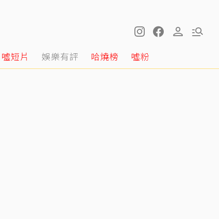
噓短片
娛樂有評
哈燒榜
噓粉