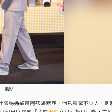
嘉／攝影
吐露媽媽罹患阿茲海默症，消息震驚不少人，他
）日他出席電影「我的
網紅
女兒」探班活動，首