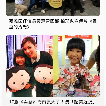
嘉義囝仔演員黃冠智回鄉 拍形象宣傳片《最
嘉的拾光》
17歲《與惡》喬喬長大了！洩「超美近況」