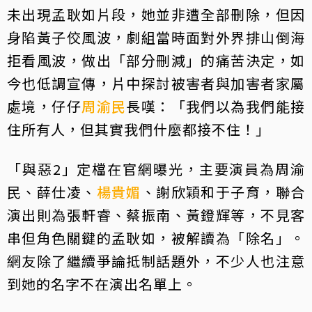
未出現孟耿如片段，她並非遭全部刪除，但因
身陷黃子佼風波，劇組當時面對外界排山倒海
拒看風波，做出「部分刪減」的痛苦決定，如
今也低調宣傳，片中探討被害者與加害者家屬
處境，仔仔
周渝民
長嘆：「我們以為我們能接
住所有人，但其實我們什麼都接不住！」
「與惡2」定檔在官網曝光，主要演員為周渝
民、薛仕凌、
楊貴媚
、謝欣穎和于子育，聯合
演出則為張軒睿、蔡振南、黃鐙輝等，不見客
串但角色關鍵的孟耿如，被解讀為「除名」。
網友除了繼續爭論抵制話題外，不少人也注意
到她的名字不在演出名單上。