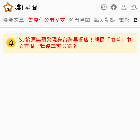
最新文章
姜厚任公開女友
熱門星聞
藝人動態
電影
電
SJ始源無預警現身台灣早餐店！親民「碰拳」中
文直問：我停車可以嗎？