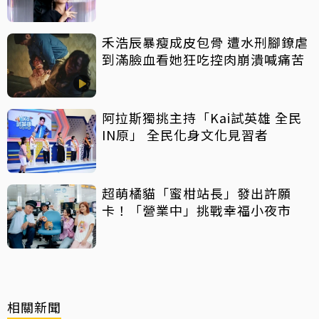
禾浩辰暴瘦成皮包骨 遭水刑腳鐐虐
到滿臉血看她狂吃控肉崩潰喊痛苦
阿拉斯獨挑主持「Kai試英雄 全民
IN原」 全民化身文化見習者
超萌橘貓「蜜柑站長」發出許願
卡！「營業中」挑戰幸福小夜市
相關新聞