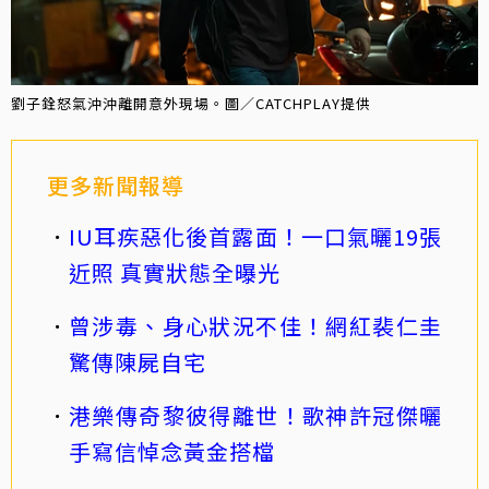
劉子銓怒氣沖沖離開意外現場。圖／CATCHPLAY提供
更多新聞報導
IU耳疾惡化後首露面！一口氣曬19張
近照 真實狀態全曝光
曾涉毒、身心狀況不佳！網紅裴仁圭
驚傳陳屍自宅
港樂傳奇黎彼得離世！歌神許冠傑曬
手寫信悼念黃金搭檔