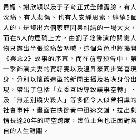
貴媚、謝欣穎以及于子育正式全體露臉，有人
沈痛、有人悲傷、也有人安靜思索，纏繞5個
人的，是燒出六個家庭因果糾結的一場大火，
而在5人的煙硝上方，由劉子銓飾演的關鍵人
物只露出半張臉痛苦吶喊，這個角色也將揭開
《與惡2》故事的序幕。而在前導預告中，第
一季飾演夫妻的賈靜雯以及温昇豪同步驚喜現
身，分別以懷舊造型的新聞主播及名嘴身份出
現，帶出了包括「立委互毆導致議事空轉」、
及「無差別縱火殺人」等多個令人似曾相識的
社會事件，畫面在快節奏中迅速交錯，拉出劇
情長達20年的時空跨度，幾位主角也正面對各
自的人生難關。