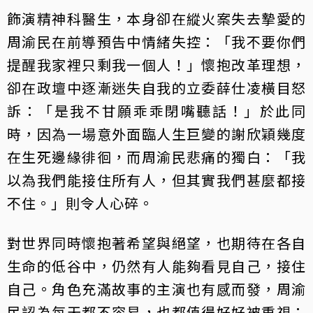
飾演精神科醫生，本身卻在縱火案失去摯愛的
周渝民在前導預告中情緒失控：「我不要你們
提醒我家裡只剩我一個人！」懷抱改革理想，
卻在政壇中逐漸迷失自我的立委薛仕凌橫目怒
訴：「是我不甘願乖乖閉嘴聽話！」於此同
時，因為一場意外面臨人生巨變的謝欣穎幾度
在生死邊緣徘徊，而周渝民悲痛的獨白：「我
以為我們能接住所有人，但其實我們甚麼都接
不住。」則令人心碎。
對世界同時懷抱著希望與絕望，也期待在各自
生命的低谷中，仍然有人能夠看見自己，接住
自己。角色充滿故事的主演也有感而發，周渝
民認為每天都不容易，也都值得好好被重視：