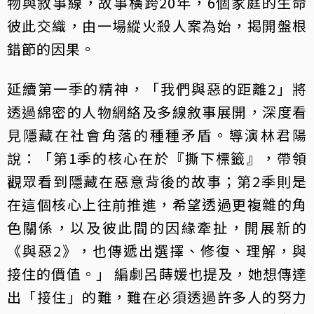
物與敘事線，故事橫跨20年，6個家庭的生命
彼此交織，由一場縱火殺人案為始，揭開盤根
錯節的因果。
延續第一季的精神，「我們與惡的距離2」將
透過綿密的人物網絡及多線敘事展開，深度看
見隱藏在社會角落的種種矛盾。導演林君陽
說：「第1季的核心在於『撕下標籤』，帶領
觀眾看到隱藏在惡意背後的故事；第2季則是
在這個核心上往前推進，希望透過更複雜的角
色關係，以及彼此間的因緣牽扯，開展新的
《與惡2》，也傳遞出選擇、修復、理解，與
接住的價值。」 編劇呂蒔媛也提及，她想傳達
出「接住」的難，難在必須透過許多人的努力