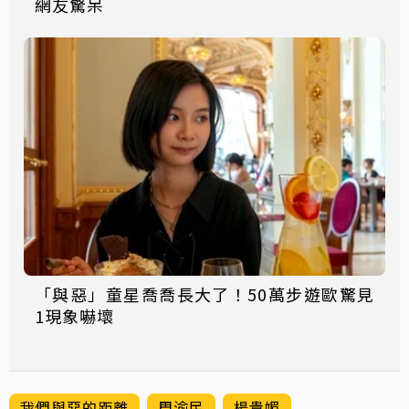
網友驚呆
「與惡」童星喬喬長大了！50萬步遊歐驚見
1現象嚇壞
我們與惡的距離
周渝民
楊貴媚