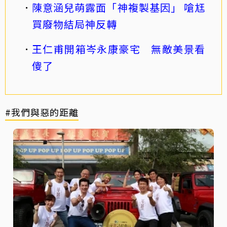
陳意涵兒萌露面「神複製基因」 嗆尪
買廢物結局神反轉
王仁甫開箱岑永康豪宅 無敵美景看
傻了
#我們與惡的距離