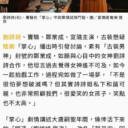
劉詩詩(右)、竇驍在「掌心」中因案情試探鬥智。圖／愛爾達電視 提
供
劉詩詩
、竇驍、鄭業成、宣璐主演，古裝懸疑
陸劇
「掌心」播出時引發討論，素有「古裝男
神」封號的鄭業成，如願與心目中的女神劉詩
詩合作，他坦言過去覺得女神遙不可及，如今
一起拍戲工作，過程宛如做了一場夢，「不是
很怕夢想破滅嗎？但其實詩詩姐私下和藹可
親，也非常照顧我們，很愛笑的女孩子，笑點
也不太高。」
「掌心」劇情講述大唐嗣聖年間，僥倖活下來