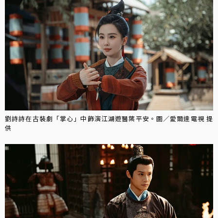
劉詩詩在古裝劇「掌心」中飾演江湖遊醫葉平安。圖／愛爾達電視 提
供