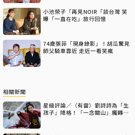
小池榮子「再見NOIR「談台灣 笑
曝「一直在吃」旅行回憶
74歲張菲「現身錄影」！胡瓜驚見
師父騎車靠近 走近一看笑瘋
相關新聞
星級評論／（有雷）劉詩詩為「生
孩子」降格！「一念關山」魔轉成
「癲劇」