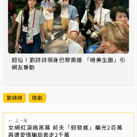
超仙！劉詩詩現身巴黎奧運 「絕美生圖」引
網友暴動
劉詩詩
陸劇
←
上一篇
女網紅淚揭黑幕 前夫「假發瘋」騙光2百萬
再遭愛情騙局套走2千萬