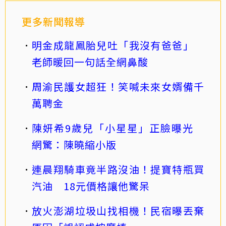
更多新聞報導
明金成龍鳳胎兒吐「我沒有爸爸」
老師暖回一句話全網鼻酸
周渝民護女超狂！笑喊未來女婿備千
萬聘金
陳妍希9歲兒「小星星」正臉曝光
網驚：陳曉縮小版
連晨翔騎車竟半路沒油！提寶特瓶買
汽油 18元價格讓他驚呆
放火澎湖垃圾山找相機！民宿曝丟棄