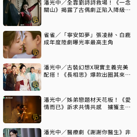
潘光中／全靠劉詩詩救場！《一念
關山》揭露了古偶劇正陷入降級消
費風潮？
雀雀／「寧安如夢」張凌赫、白鹿
成年度陸劇曝光率最高主角
潘光中／古裝幻想X現實主義完美
配搭！《長相思》爆款出圈其來有
自
潘光中／姊弟戀題材天花板！《愛
情而已》訴求共情共感 擄獲主力
觀眾芳心
潘光中／醫療劇《謝謝你醫生》非