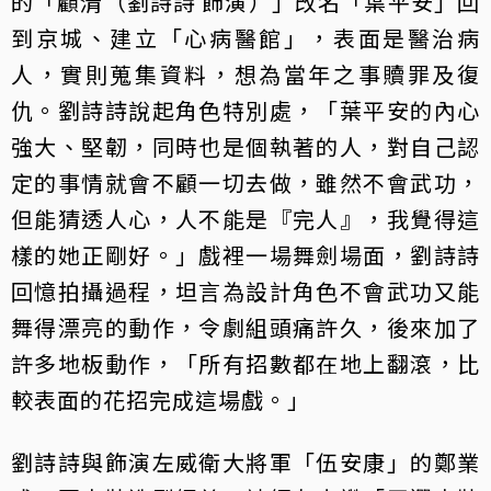
的「顧清（劉詩詩 飾演）」改名「葉平安」回
到京城、建立「心病醫館」，表面是醫治病
人，實則蒐集資料，想為當年之事贖罪及復
仇。劉詩詩說起角色特別處，「葉平安的內心
強大、堅韌，同時也是個執著的人，對自己認
定的事情就會不顧一切去做，雖然不會武功，
但能猜透人心，人不能是『完人』，我覺得這
樣的她正剛好。」戲裡一場舞劍場面，劉詩詩
回憶拍攝過程，坦言為設計角色不會武功又能
舞得漂亮的動作，令劇組頭痛許久，後來加了
許多地板動作，「所有招數都在地上翻滾，比
較表面的花招完成這場戲。」
劉詩詩與飾演左威衛大將軍「伍安康」的鄭業