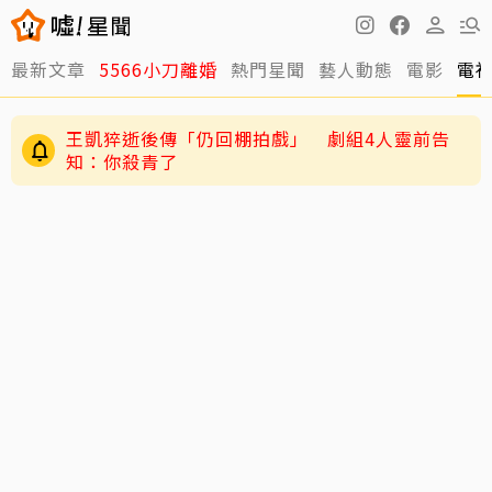
最新文章
5566小刀離婚
熱門星聞
藝人動態
電影
電
王凱猝逝後傳「仍回棚拍戲」 劇組4人靈前告
知：你殺青了