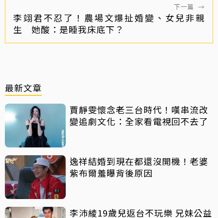
下一篇
→
李翊君不忍了！農場文爆扯婚變、女兒非親
生 她酸：是睡我床底下？
最新文章
賈靜雯懷念老三台時代！嘆串流改
變追劇文化：全家看電視回不去了
逸祥結婚到現在都還沒開機！老婆
紫布爾羞曝背後原因
李沛綾19歲兒返台不玩樂 兄妹公益