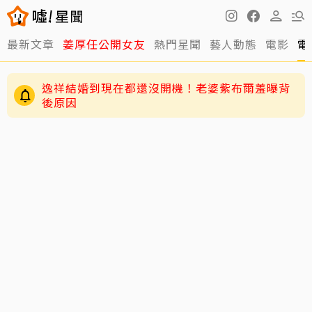
最新文章
姜厚任公開女友
熱門星聞
藝人動態
電影
電
逸祥結婚到現在都還沒開機！老婆紫布爾羞曝背
後原因
63歲關之琳爆「嬤孫戀」！戀上27歲男模她親回
應了