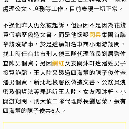
處理公文、庶務等工作，目前表現一切正常。
不過他昨天仍然被起訴，但原因不是因為花錢
買假病歷偽造文書，而是他懷疑
閃兵
集團首腦
拿錢沒辦事，於是透過知名車商小開游翔閔，
找上時任台北市刑大偵三隊代理隊長劉居榮偷
查陳男個資；另因
網紅
女友闕沐軒遭潘姓男子
投資詐騙，王大陸又透過四海幫的陳子俊偷查
潘男個資。新北地檢署依偽造文書、公務員洩
密及個資法等罪起訴王大陸、女友闕沐軒、小
開游翔閔、刑大偵三隊代理隊長劉居榮，還有
四海幫的陳子俊共6人。