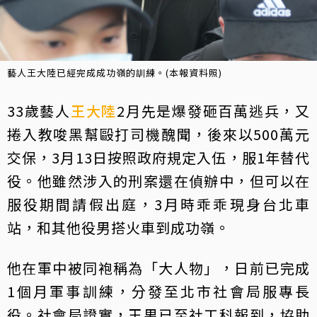
藝人王大陸已經完成成功嶺的訓練。(本報資料照)
33歲藝人
王大陸
2月先是爆發砸百萬逃兵，又
捲入教唆黑幫毆打司機醜聞，後來以500萬元
交保，3月13日按照政府規定入伍，服1年替代
役。他雖然涉入的刑案還在偵辦中，但可以在
服役期間請假出庭，3月時乖乖現身台北車
站，和其他役男搭火車到成功嶺。
他在軍中被同袍稱為「大人物」，日前已完成
1個月軍事訓練，分發至北市社會局服專長
役。社會局證實，王男已至社工科報到，協助