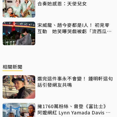
合奏她感恩：天使兒女
宋威龍、趙今麥都是I人！ 初見零
互動 她笑曝哭戲被虧「流西瓜
汁」
相關新聞
選完這件事永不會變！ 鍾明軒這句
話引發網友共鳴
擁1760萬粉絲、曾登《富比士》
阿嬤網紅 Lynn Yamada Davis 驚