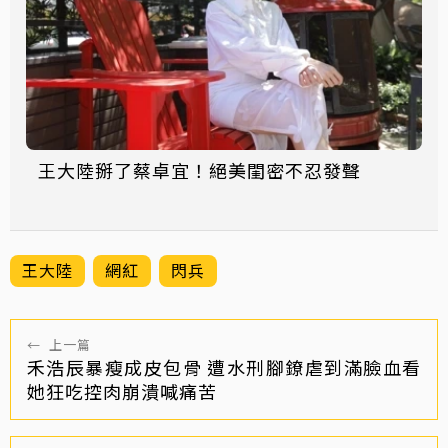
王大陸掰了蔡卓宜！絕美閨密不忍發聲
王大陸
網紅
閃兵
←
上一篇
禾浩辰暴瘦成皮包骨 遭水刑腳鐐虐到滿臉血看
她狂吃控肉崩潰喊痛苦