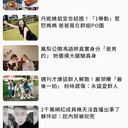
傳病逝
丹妮婊姐宣告結婚！「1舉動」惹
怒媽媽 爸爸竟在群組PO圖
鳳梨公開馮語婷真實身分「是男
的」 她邀摸大腿驗真身
週刊才爆這群人解散！展榮曝「最
後一拍」 粉絲感傷：永遠愛群人
2千萬網紅成員幾天沒直播出事了
夥伴認：起內鬨被砍死