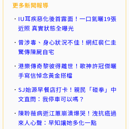
更多新聞報導
IU耳疾惡化後首露面！一口氣曬19張
近照 真實狀態全曝光
曾涉毒、身心狀況不佳！網紅裴仁圭
驚傳陳屍自宅
港樂傳奇黎彼得離世！歌神許冠傑曬
手寫信悼念黃金搭檔
SJ始源早餐店打卡！親民「碰拳」中
文直問：我停車可以嗎？
陳聆薇病逝江蕙崩潰爆哭！洩抗癌過
來人心聲：早知讓她多化一點