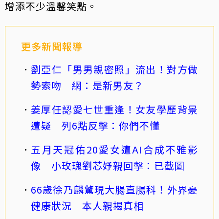
增添不少溫馨笑點。
更多新聞報導
劉亞仁「男男親密照」流出！對方做
勢索吻 網：是新男友？
姜厚任認愛七世重逢！女友學歷背景
遭疑 列6點反擊：你們不懂
五月天冠佑20愛女遭AI合成不雅影
像 小玫瑰劉芯妤親回擊：已截圖
66歲徐乃麟驚現大腸直腸科！外界憂
健康狀況 本人親揭真相