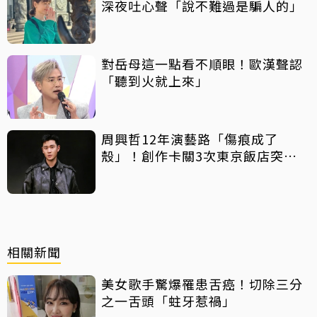
深夜吐心聲「說不難過是騙人的」
對岳母這一點看不順眼！歐漢聲認
「聽到火就上來」
周興哲12年演藝路「傷痕成了
殼」！創作卡關3次東京飯店突找
回靈感
相關新聞
美女歌手驚爆罹患舌癌！切除三分
之一舌頭「蛀牙惹禍」