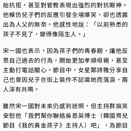
始抗拒，甚至對管教表現出強烈的對抗眼神。
他模仿兒子們的反應引發全場爆笑，卻也透露
出為人父的無奈。他感性地說：「以前熟悉的
孩子不見了，變得像陌生人。」
宋一國也表示，因為孩子們的青春期，讓他反
思自己過去的行為，開始更加孝順母親，甚至
主動打電話關心。節目中，女星鄭詩雅分享自
己也曾因兒子在街上裝作不認識她而落淚，兩
人深有共鳴。
雖然宋一國對未來仍感到迷惘，但主持群搞笑
安慰他「我們幫你聯絡吳恩英博士（韓國育兒
節目《我的黃金孩子》主持人）吧」，為節目