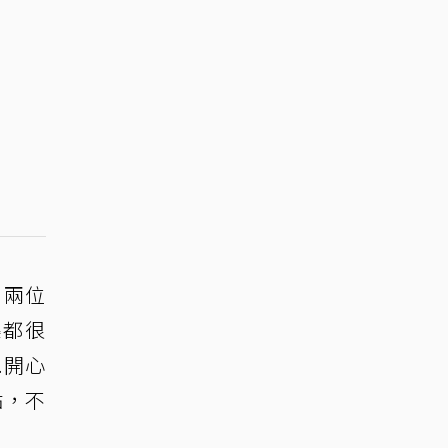
。兩位
集都很
.開心
點，不