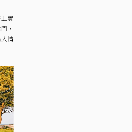
海上實
儒門，
滿人情