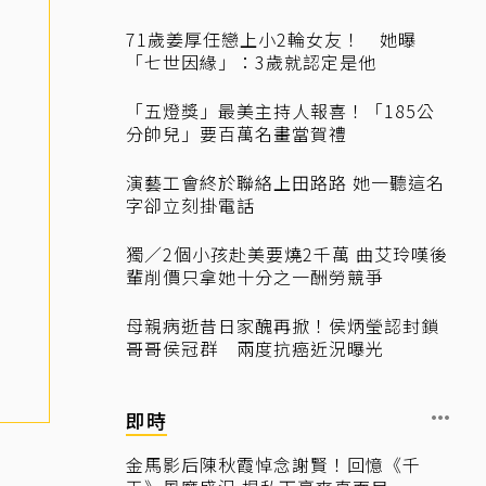
71歲姜厚任戀上小2輪女友！ 她曝
「七世因緣」：3歲就認定是他
「五燈獎」最美主持人報喜！「185公
分帥兒」要百萬名畫當賀禮
演藝工會終於聯絡上田路路 她一聽這名
字卻立刻掛電話
獨／2個小孩赴美要燒2千萬 曲艾玲嘆後
輩削價只拿她十分之一酬勞競爭
母親病逝昔日家醜再掀！侯炳瑩認封鎖
哥哥侯冠群 兩度抗癌近況曝光
即時
金馬影后陳秋霞悼念謝賢！回憶《千