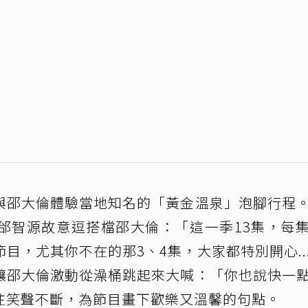
與邵大倫體驗當地知名的「黃金溫泉」泡腳行程
邰智源故意逗搭檔邵大倫：「這一季13集，每
目，尤其你不在的那3、4集，大家都特別開心..
讓邵大倫激動從澡桶跳起來大喊：「你也說快一
往笑聲不斷，為節目畫下歡樂又溫馨的句點。