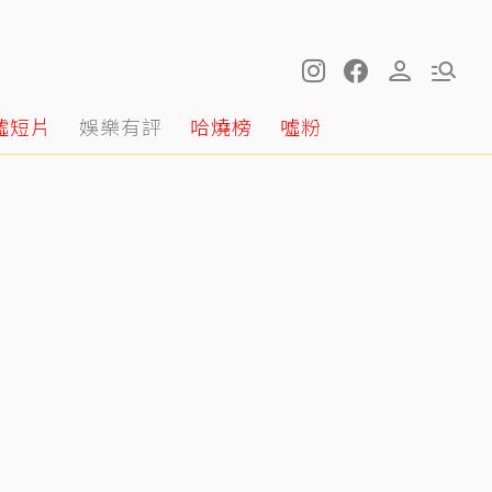
噓短片
娛樂有評
哈燒榜
噓粉