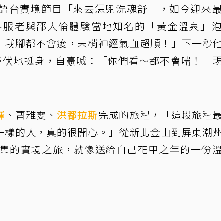
語台實境節目「來去恁兜洗魂舒」，如今迎來
不服老與邵大倫體驗當地知名的「黃金溫泉」
「我腳都不會痠，末梢神經氣血超順！」下一秒
標準伏地挺身，自豪喊：「你們看～都不會喘！」
輝
、曹雅雯、
洪都拉斯
完成的旅程，「這段旅程
一樣的人，真的很開心。」從新北金山到屏東潮
3集的實境之旅，就像送給自己花甲之年的一份