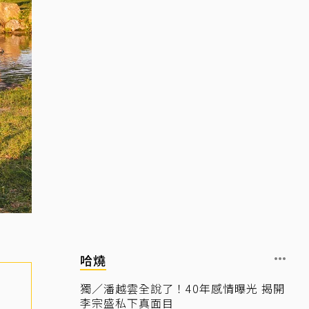
哈燒
獨／潘越雲全說了！40年感情曝光 揭開
李宗盛私下真面目