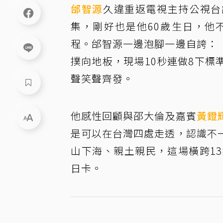
邰智源
久違重返電視主持公視台
集，剛好也是他60歲生日，他
程。邰智源一邊泡腳一邊自誇：
撲向地板，現場10秒連做8下
聲笑聲齊發。
他感性回顧與邵大倫及嘉賓
黃鐙
是可以在台灣四處走透，認識不
山下海、親土親民，這場橫跨1
日卡。