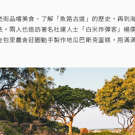
老街品嚐美食、了解「魚路古道」的歷史，再到
法。兩人也造訪著名社運人士「白米炸彈客」楊
金包里農舍莊園動手製作地瓜巴斯克蛋糕，用滿