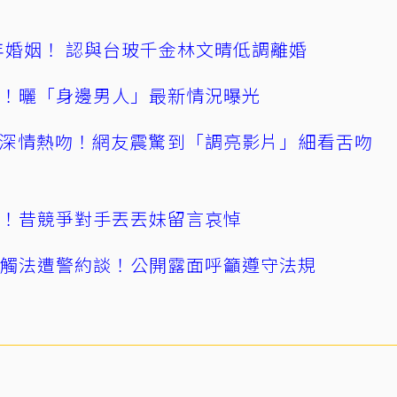
4年婚姻！ 認與台玻千金林文晴低調離婚
產！曬「身邊男人」最新情況曝光
深情熱吻！網友震驚到「調亮影片」細看舌吻
逝！昔競爭對手丟丟妹留言哀悼
誤觸法遭警約談！公開露面呼籲遵守法規