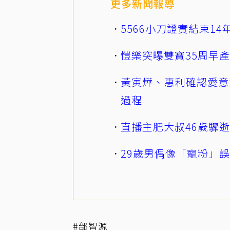
更多新聞報導
5566小刀證實結束1
愷樂突曝雙寶35周早
黃寅燁、惠利確認愛意
過程
直播主肥大叔46歲驟
29歲男偶像「寵粉」
#邰智源