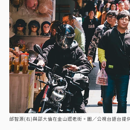
邰智源(右)與邵大倫在金山逛老街。圖／公視台語台提