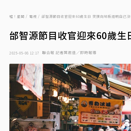
噓！星聞
電視
邰智源節目收官迎來60歲生日 突撲向地板證明自己沒
邰智源節目收官迎來60歲生
聯合報 記者葉君遠／即時報導
2025-05-08 12:17