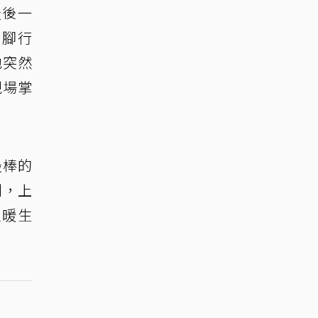
最後一
泡腳行
他突然
現場掌
最棒的
州，上
溫暖生