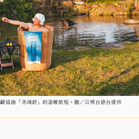
回顧這趟「洗魂舒」的溫暖旅程。圖／公視台語台提供