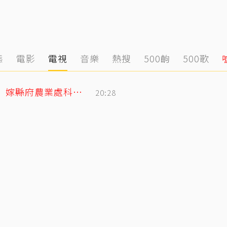
態
電影
電視
音樂
熱搜
500齣
500歌
姜厚任小2輪女友前夫曝光！以「余家菁」嫁縣府農業處科長 交往3月閃婚
20:28