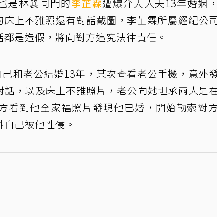
也是林襄同門的
李芷霖
遭爆介入人夫13年婚姻
芷霖的床上不雅照還有對話截圖，李芷霖所屬經紀公
話都是造假，將向對方追究法律責任。
指自己和老公結婚13年，某次查看老公手機，意外
對話，以及床上不雅照片，老公向她坦承兩人是
方看到他全家福照片發現他已婚，開始勒索對
料自己被他性侵。