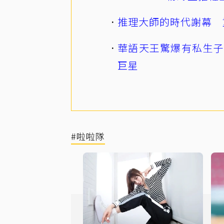
推理大師的時代謝幕 
華語天王驚爆有私生子
巨星
#啦啦隊