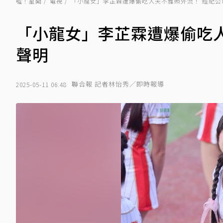
噓！星聞
電視
「小龍女」李芷霖遭爆偷吃人夫不雅照外流！ 經紀公
「小龍女」李芷霖遭爆偷吃
聲明
聯合報 記者林怡秀／即時報導
2025-05-11 06:48