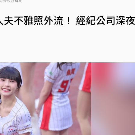
司深夜發聲明
人夫不雅照外流！ 經紀公司深