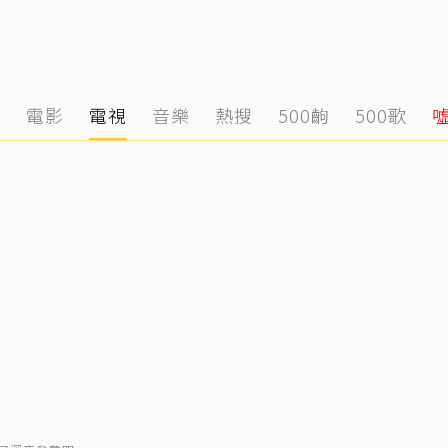
態
電影
電視
音樂
熱搜
500齣
500歌