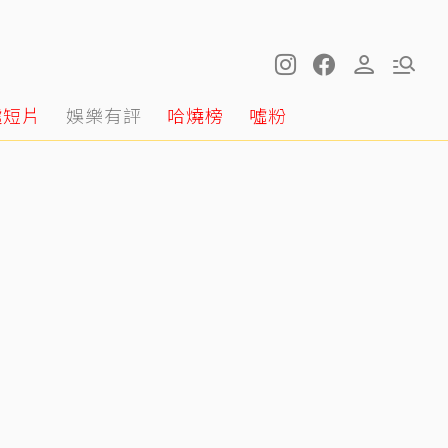
噓短片
娛樂有評
哈燒榜
噓粉