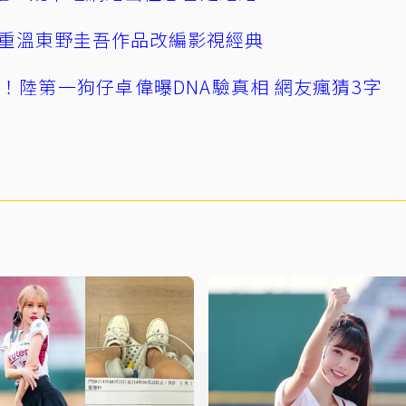
重溫東野圭吾作品改編影視經典
！陸第一狗仔卓偉曝DNA驗真相 網友瘋猜3字