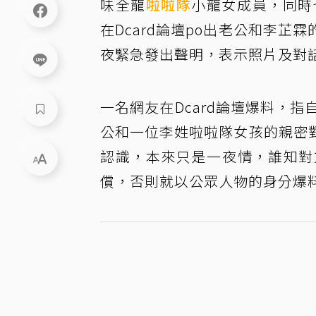
味全龍
啦啦隊
小龍女成員，同時
在Dcard論壇po出老公和李
夜緊急發出聲明，表示照片及對
一名網友在Dcard論壇爆料，
公和一位李姓啦啦隊女孩的親密
認識，本來只是一夜情，誰知對
償，否則就以公眾人物的身分爆