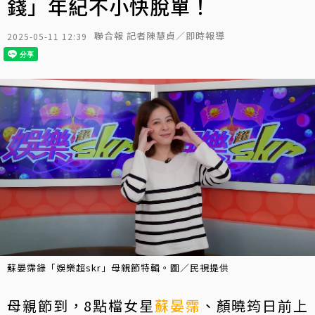
錢」年紀不小快脫單！
聯合報 記者陳慧貞／即時報導
2025-05-11 12:39
蘇晏霈錄「娛樂超skr」母親節特輯。圖／民視提供
母親節到，8點檔女星
蘇晏霈
、顏曉筠日前上