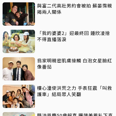
與富二代高壯男約會被拍 蘇晏霈親
揭兩人關係
「我的婆婆2」迎最終回 鍾欣凌捨
不得直播落淚
翁家明親密肌膚接觸 白泡女星臉紅
像番茄
樓心潼使洪荒之力 手表狂震「叫救
護車」結局眾人笑翻
簡沛恩慶50歲報喜 曝陳美鳳私下真