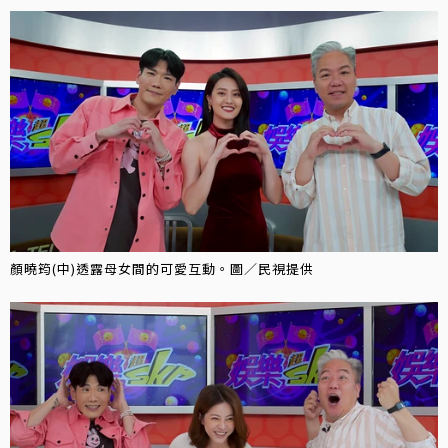
顏曉筠(中)透露母女間的可愛互動。圖／民視提供