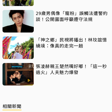
29歲男偶像「寵粉」誤觸法遭警約
談！公開露面呼籲遵守法規
「神之鄉」民視將播出！林玟誼憶
繞境：像真的走完一趟
張凌赫親王楚然嘴好嘟！「這一秒
過火」人夫魅力爆發
相關新聞