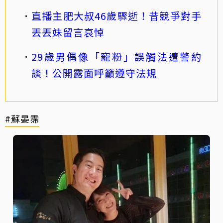
直播主肥大叔46歲驟逝！昔競爭對手
丟丟妹留言哀悼
29歲男偶像「寵粉」誤觸法遭警約
談！公開露面呼籲遵守法規
#蘇晏霈