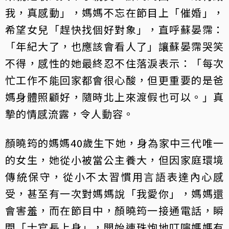
我，真感動」，媽媽不忘在節目上「催婚」，
希望女兒「趕快找個好對象」，直呼蘇晏霈：
「年紀大了，也應該會看人了」讓蘇晏霈哭笑
不得，感性的她最終忍不住落淚表示：「每次
忙工作不能回家都會很心酸，但更重要的是爸
媽身體照顧好，隨時北上來渡假也可以。」真
摯的情感流露，令人動容。
顏曉筠的媽媽40歲生下她，身為家中三代唯一
的女生，她從小被當公主養大，但因家庭環境
傳統保守，從小不太習慣用言語表達內心感
受，甚至有一次對媽媽說「我愛你」，媽媽還
會害羞，而在節目中，顏曉筠一接通電話，瞬
間「士官長上身」，開始連珠炮地叮嚀媽媽有