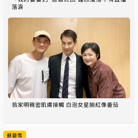
落淚
翁家明親密肌膚接觸 白泡女星臉紅像番茄
蘇晏霈