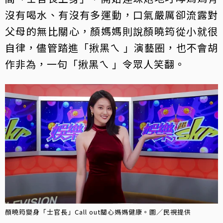
沒有喝水、有沒有多運動，口氣嚴厲卻流露對
父母的無比關心，顏媽媽則說顏曉筠從小就很
自律，儘管踏進「揪黑ㄟ 」演藝圈，也不會胡
作非為，一句「揪黑ㄟ 」令眾人笑翻。
顏曉筠變身「士官長」Call out關心媽媽健康。圖／民視提供