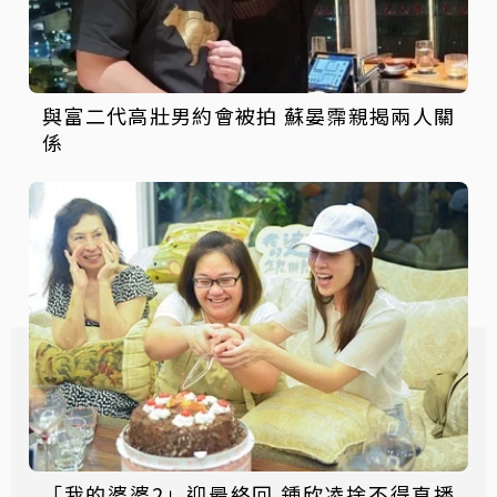
與富二代高壯男約會被拍 蘇晏霈親揭兩人關
係
「我的婆婆2」迎最終回 鍾欣凌捨不得直播