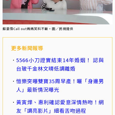
蘇晏霈Call out媽媽笑料不斷。圖／民視提供
更多新聞報導
5566小刀證實結束14年婚姻！ 認與
台玻千金林文晴低調離婚
愷樂突曝雙寶35周早產！曬「身邊男
人」最新情況曝光
黃寅燁、惠利確認愛意深情熱吻！網
友「調亮影片」細看舌吻過程