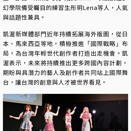
幻學院備受矚目的練習生彤玥Lena等人，人氣
與話題性兼具。
凱渥新媒體部門近年持續拓展海外版圖，從日
本、馬來西亞等地，積極推進「國際戰略」布
局，為台灣年輕世代創作者打造出走機會。凱
渥表示，未來將持續推出更多跨國內容計劃，
期盼與具潛力的藝人及創作者共同站上國際舞
台，讓台灣的創意與人才被世界看見。