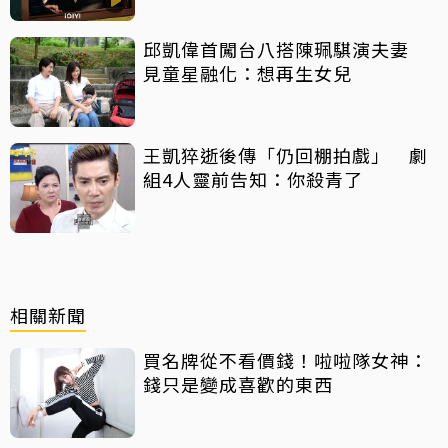
邱凱偉首闖台八搭陳珮騏演夫妻
見童星融化：想再生女兒
王凱猝逝後傳「仍回棚拍戲」 劇
組4人靈前告知：你殺青了
相關新聞
買名牌從不看價錢！啦啦隊女神：
錢只是變成喜歡的東西