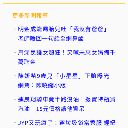
更多新聞報導
明金成龍鳳胎兒吐「我沒有爸爸」
老師暖回一句話全網鼻酸
周渝民護女超狂！笑喊未來女婿備千
萬聘金
陳妍希9歲兒「小星星」正臉曝光
網驚：陳曉縮小版
連晨翔騎車竟半路沒油！提寶特瓶買
汽油 18元價格讓他驚呆
JYP又玩瘋了！穿垃圾袋當秀服 經紀