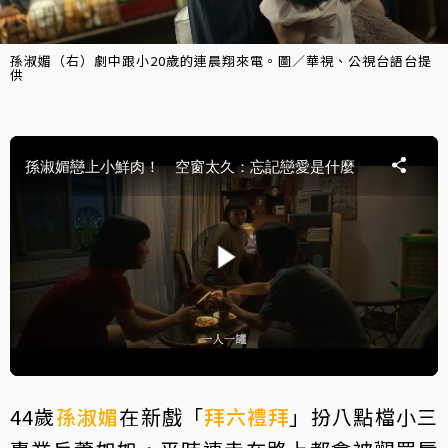
孫淑媚（右）劇中跟小20歲的連晨翔來電。圖／華視、公視台語台提
供
44歲
孫淑媚
在新戲「
拜六禮拜
」扮八點檔小三