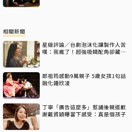
相關新聞
星級評論／台劇泡沫化讓製作人苦
嘆：我瘋了！超強吸睛配角卻藏隱
憂
郎祖筠感動9萬親子 5歲女孩1句話
融化鍾欣凌
丁寧「廣告這麼多」惹議後親道歉
謝戴資穎曝當下感受：真是個孩子