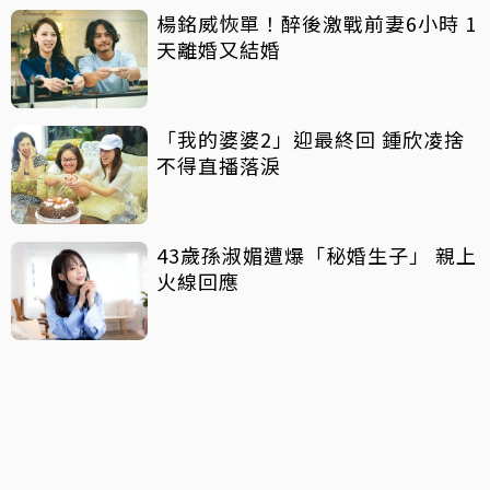
楊銘威恢單！醉後激戰前妻6小時 1
天離婚又結婚
「我的婆婆2」迎最終回 鍾欣凌捨
不得直播落淚
43歲孫淑媚遭爆「秘婚生子」 親上
火線回應