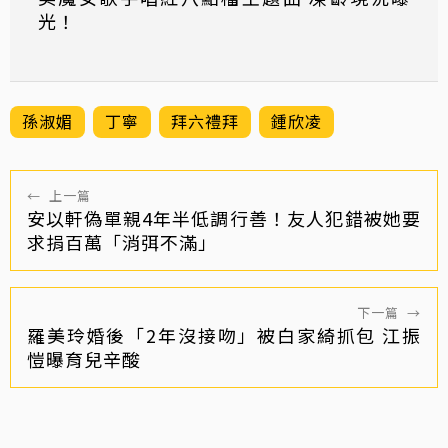
光！
孫淑媚
丁寧
拜六禮拜
鍾欣凌
←
上一篇
安以軒偽單親4年半低調行善！友人犯錯被她要
求捐百萬「消弭不滿」
下一篇
→
羅美玲婚後「2年沒接吻」被白家綺抓包 江振
愷曝育兒辛酸