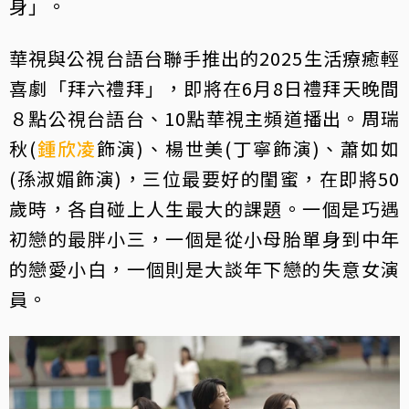
身」。
華視與公視台語台聯手推出的2025生活療癒輕
喜劇「拜六禮拜」，即將在6月8日禮拜天晚間
８點公視台語台、10點華視主頻道播出。周瑞
秋(
鍾欣凌
飾演)、楊世美(丁寧飾演)、蕭如如
(孫淑媚飾演)，三位最要好的閨蜜，在即將50
歲時，各自碰上人生最大的課題。一個是巧遇
初戀的最胖小三，一個是從小母胎單身到中年
的戀愛小白，一個則是大談年下戀的失意女演
員。