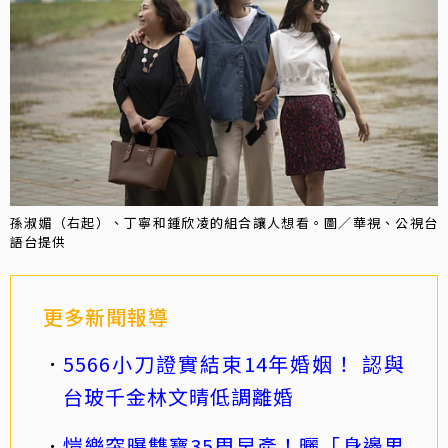
孫淑媚（右起）、丁寧和鍾欣凌的組合讓人想看。圖／華視、公視台
語台提供
更多新聞報導
5566小刀證實結束14年婚姻！ 認與
台玻千金林文晴低調離婚
愷樂突曝雙寶35周早產！曬「身邊男