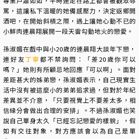
專業戶蕭如如，平時連走在路上都會被觀眾辱
罵，這讓私下溫暖的她備感壓力，決定返鄉開
酒吧，在開始斜槓之際，遇上讓她心動不已的
小鮮肉連晨翔展開一段天雷勾動地火的戀愛。
孫淑媚在戲中與小20歲的連晨翔大談年下戀，
連好友
丁寧
都不禁詢問：「差20歲你可以
嗎？」她則有所顧忌地回應「可以啊」。面對
差距甚大的姊弟戀，孫淑媚表示，自己現實生
活中沒有被這麼小的弟弟追求過，但對於年紀
差異並不介意，「只要視覺上不要差太多，相
信緣分會做出合理的安排」。不過孫淑媚也笑
說自己單身太久「已經忘記戀愛的樣貌」，假
如有交往對象，對方應該會以為自己是單