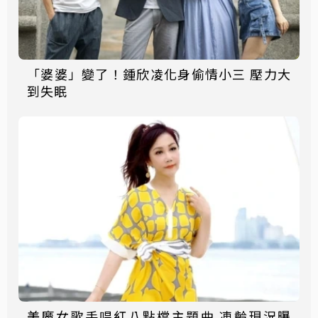
「婆婆」變了！鍾欣凌化身偷情小三 壓力大
到失眠
美魔女歌手唱紅八點檔主題曲 凍齡現況曝