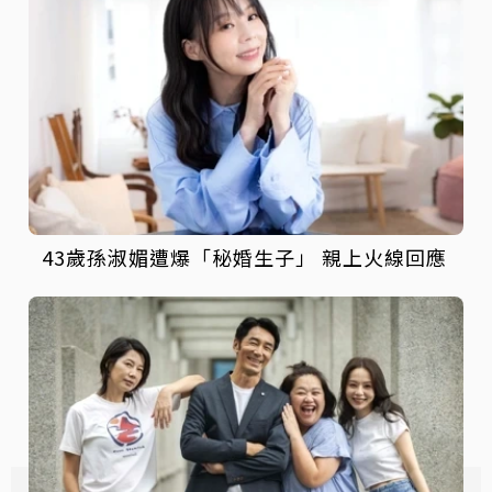
43歲孫淑媚遭爆「秘婚生子」 親上火線回應