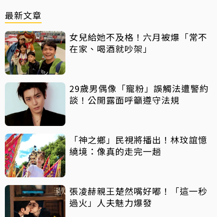
最新文章
女兒給她不及格！六月被爆「常不
在家、喝酒就吵架」
29歲男偶像「寵粉」誤觸法遭警約
談！公開露面呼籲遵守法規
「神之鄉」民視將播出！林玟誼憶
繞境：像真的走完一趟
張凌赫親王楚然嘴好嘟！「這一秒
過火」人夫魅力爆發