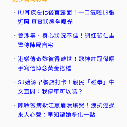
IU耳疾惡化後首露面！一口氣曬19張
近照 真實狀態全曝光
曾涉毒、身心狀況不佳！網紅裴仁圭
驚傳陳屍自宅
港樂傳奇黎彼得離世！歌神許冠傑曬
手寫信悼念黃金搭檔
SJ始源早餐店打卡！親民「碰拳」中
文直問：我停車可以嗎？
陳聆薇病逝江蕙崩潰爆哭！洩抗癌過
來人心聲：早知讓她多化一點