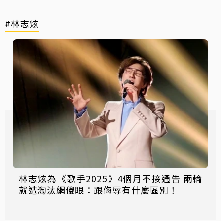
#林志炫
林志炫為《歌手2025》4個月不接通告 兩輪
就遭淘汰網傻眼：跟侮辱有什麼區別！