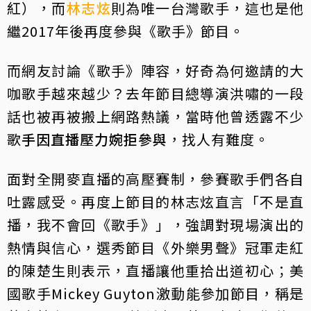
紅），而
林志炫
則為唯一台灣歌手，這也是他
繼2017年後再度參與《歌手》節目。
而網友討論《歌手》陣容，好奇為何邀請的大
咖歌手越來越少？去年節目總導演洪嘯的一段
話也被再被搬上網路熱議，當時他曾透露不少
歌
手因直播壓力婉拒參與
，找人有難度。
面對全開麥直播的高壓賽制，參賽歌手們各自
吐露感受。再度上節目的林志炫直言「不是直
播，我不會回《歌手》」，強調對現場演出的
熱情與信心，選秀節目《外樂男聲》冠軍走紅
的陳楚生則表示，直播讓他重拾出道初心；美
國歌手Mickey Guyton激動能參加節目，稱是