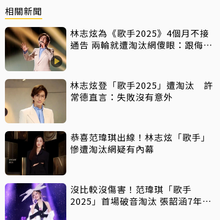
相關新聞
林志炫為《歌手2025》4個月不接
通告 兩輪就遭淘汰網傻眼：跟侮辱
有什麼區別！
林志炫登「歌手2025」遭淘汰 許
常德直言：失敗沒有意外
恭喜范瑋琪出線！林志炫「歌手」
慘遭淘汰網疑有內幕
沒比較沒傷害！范瑋琪「歌手
2025」首場破音淘汰 張韶涵7年前
最終成績曝光