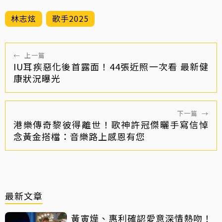
林志炫
歌手2025
←
上一篇
IU耳疾惡化後首露面！44張近照一次看 最新健
康狀況曝光
下一篇
→
港樂傳奇黎彼得離世！歌神許冠傑曬手寫信悼
念黃金搭檔：音樂路上感恩有您
最新文章
黃寅燁、惠利確認愛意深情熱吻！