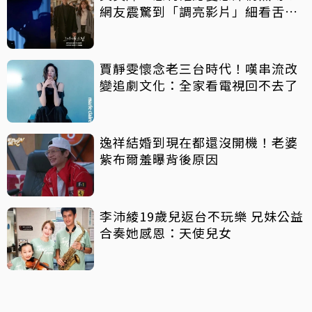
網友震驚到「調亮影片」細看舌吻
過程
賈靜雯懷念老三台時代！嘆串流改
變追劇文化：全家看電視回不去了
逸祥結婚到現在都還沒開機！老婆
紫布爾羞曝背後原因
李沛綾19歲兒返台不玩樂 兄妹公益
合奏她感恩：天使兒女