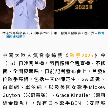
林志炫再度參賽，成《歌手2025》唯一台灣首發歌手。圖／擷自
微博
／湖南衛視歌手
中國大陸人氣音樂綜藝《
歌手2025
》今
（16）日晚間首播，節目標榜
全程直播、不修
音、全開麥
競唱，日前記者發布會上，首發8
位歌手亮相，包括中國的陳楚生、GAI周延、
白舉綱、單依純，以及美國女歌手Mickey
Guyton（米奇蓋頓）、Grace Kinstler（葛莉
絲金斯勒），還有日本歌手BENI（安良城