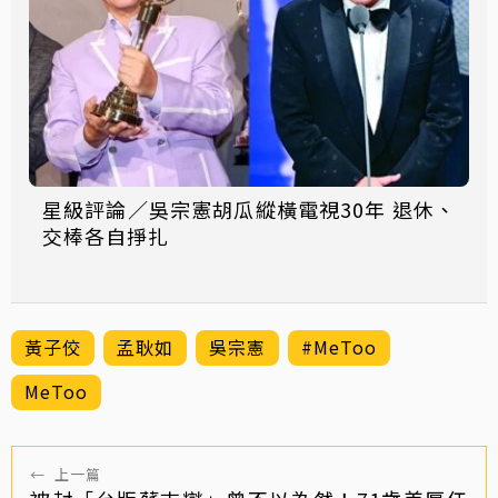
星級評論／吳宗憲胡瓜縱橫電視30年 退休、
交棒各自掙扎
黃子佼
孟耿如
吳宗憲
#MeToo
MeToo
←
上一篇