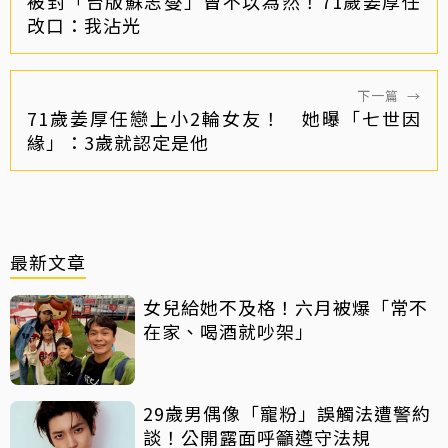
被封「台版蘇志燮」曾不以為然！71歲姜厚任
改口：我沾光
下一篇
→
71歲姜厚任戀上小2輪女友！ 她曝「七世因
緣」：3歲就認定是他
最新文章
女兒給她不及格！六月被爆「常不
在家、喝酒就吵架」
29歲男偶像「寵粉」誤觸法遭警約
談！公開露面呼籲遵守法規