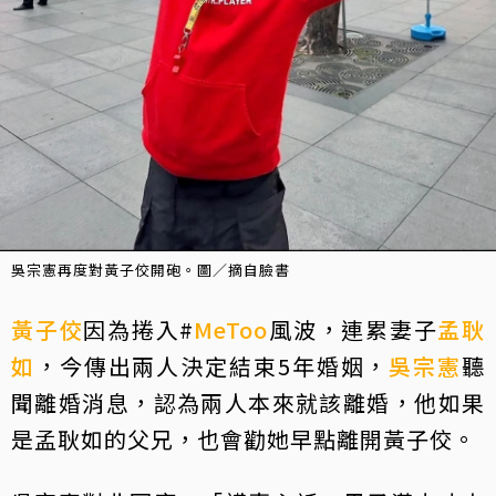
吳宗憲再度對黃子佼開砲。圖／摘自臉書
黃子佼
因為捲入#
MeToo
風波，連累妻子
孟耿
如
，今傳出兩人決定結束5年婚姻，
吳宗憲
聽
聞離婚消息，認為兩人本來就該離婚，他如果
是孟耿如的父兄，也會勸她早點離開黃子佼。