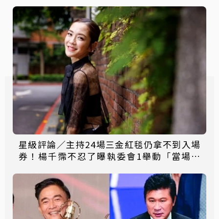
星級評論／主持24場三金紅毯仍拿不到入場
券！楊千霈不忍了曝執委會1舉動「當場爆
淚」