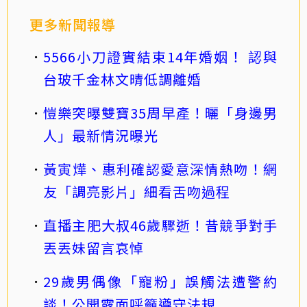
更多新聞報導
5566小刀證實結束14年婚姻！ 認與
台玻千金林文晴低調離婚
愷樂突曝雙寶35周早產！曬「身邊男
人」最新情況曝光
黃寅燁、惠利確認愛意深情熱吻！網
友「調亮影片」細看舌吻過程
直播主肥大叔46歲驟逝！昔競爭對手
丟丟妹留言哀悼
29歲男偶像「寵粉」誤觸法遭警約
談！公開露面呼籲遵守法規