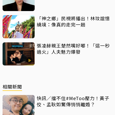
「神之鄉」民視將播出！林玟誼憶
繞境：像真的走完一趟
張凌赫親王楚然嘴好嘟！「這一秒
過火」人夫魅力爆發
相關新聞
快訊／擋不住#MeToo壓力！黃子
佼、孟耿如驚傳悄悄離婚？