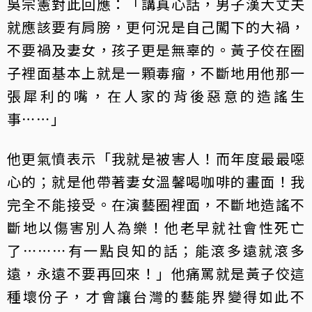
吳宗憲對此回應：「講真心話，男子漢大丈夫
就應該要有肩膀，更何況是自己闖下的大禍，
不要禍及妻女，孩子更是無辜的。黃子佼在圈
子裡面基本上就是一顆毒瘤，不斷地用他那一
張犀利的嘴，在人家的背後惡意的造謠生
事⋯⋯」
他更氣憤表示「我就是被害人！而年度最最噁
心的；就是他帶著妻女溫馨喝咖啡的畫面！我
完全不能接受。在演藝圈裡面，不斷地造謠不
斷地以傷害別人為樂！他老早就社會性死亡
了⋯⋯⋯有一點良知的話；能滾多遠就滾多
遠，永遠不要再回來！」他痛罵就是黃子佼這
種壞份子，才會讓台灣的藝能界變得如此不