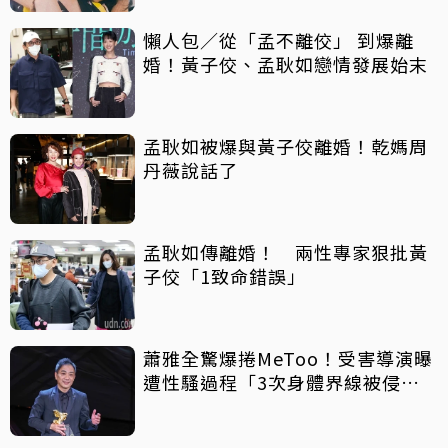
懶人包／從「孟不離佼」 到爆離
婚！黃子佼、孟耿如戀情發展始末
孟耿如被爆與黃子佼離婚！乾媽周
丹薇說話了
孟耿如傳離婚！ 兩性專家狠批黃
子佼「1致命錯誤」
蕭雅全驚爆捲MeToo！受害導演曝
遭性騷過程「3次身體界線被侵
犯」