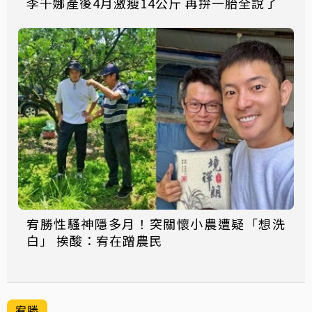
李千娜產後4月激瘦14公斤 再拚一胎全說了
宥勝性騷神隱多月！突關懷小農遭疑「想洗
白」 挨酸：宥在蹭農民
宥勝