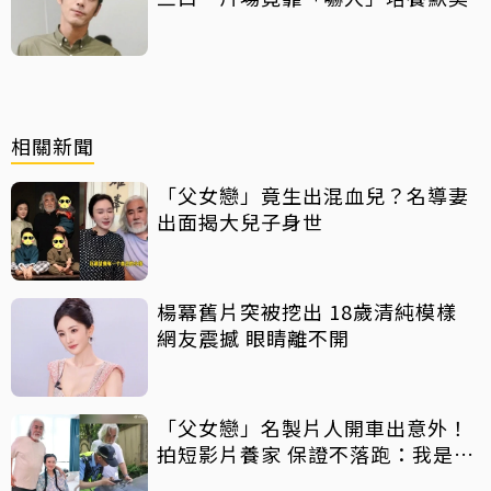
相關新聞
「父女戀」竟生出混血兒？名導妻
出面揭大兒子身世
楊冪舊片突被挖出 18歲清純模樣
網友震撼 眼睛離不開
「父女戀」名製片人開車出意外！
拍短影片養家 保證不落跑：我是張
紀中