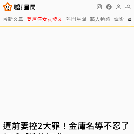
最新文章
姜厚任女友發文
熱門星聞
藝人動態
電影
電
遭前妻控2大罪！金庸名導不忍了