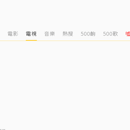
態
電影
電視
音樂
熱搜
500齣
500歌