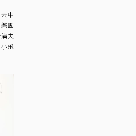
過去中
，樂團
合演夫
衣小飛