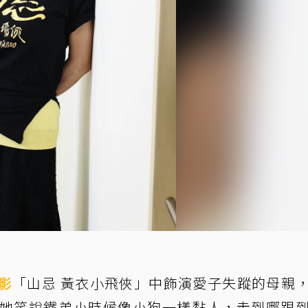
影
「山忌 黃衣小飛俠」中飾演愛子失蹤的母親
她笑說鐵弟小時候像小狗一樣黏人，走到哪跟