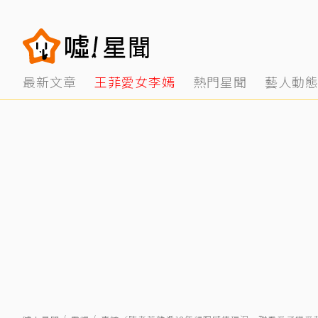
最新文章
王菲愛女李嫣
熱門星聞
藝人動