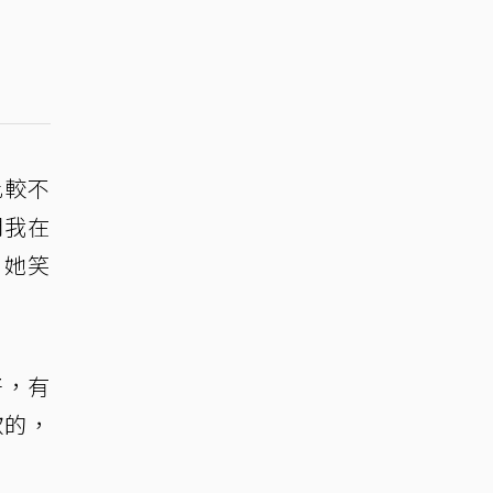
比較不
問我在
，她笑
好，有
歡的，