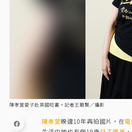
陳孝萱愛子赴英國唸書。記者王聰賢／攝影
陳孝萱
暌違10年再拍國片，在
電
生活中她也有個19歲
兒子
鐵弟
，