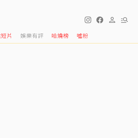
噓短片
娛樂有評
哈燒榜
噓粉