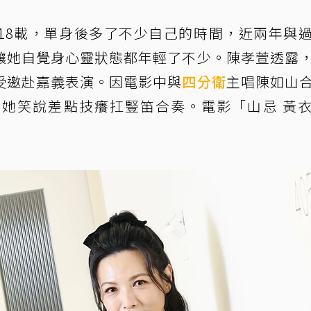
18載，單身後多了不少自己的時間，近兩年與
讓她自覺身心靈狀態都年輕了不少。陳孝萱透露
受邀赴嘉義表演。因電影中與
四分衛
主唱陳如山
她笑說差點技癢扛豎笛合奏。電影「山忌 黃