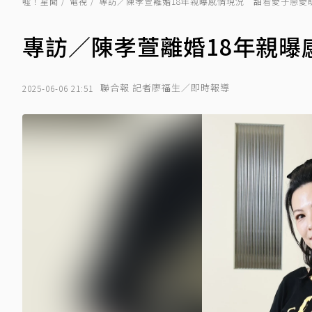
噓！星聞
電視
專訪／陳孝萱離婚18年親曝感情現況 甜看愛子戀愛
專訪／陳孝萱離婚18年親曝
聯合報 記者廖福生／即時報導
2025-06-06 21:51