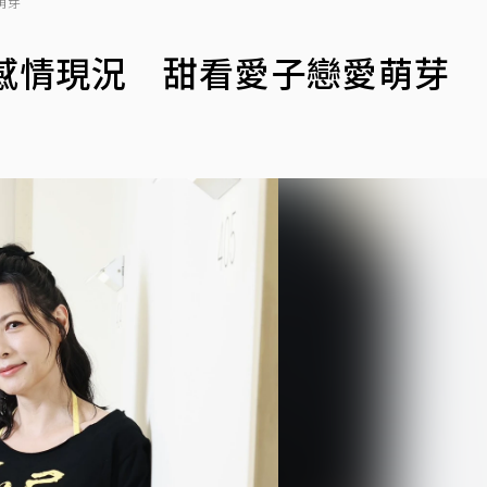
萌芽
感情現況 甜看愛子戀愛萌芽