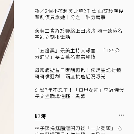
獨／2個小孩赴美要燒2千萬 曲艾玲嘆後
輩削價只拿她十分之一酬勞競爭
演藝工會終於聯絡上田路路 她一聽這名
字卻立刻掛電話
「五燈獎」最美主持人報喜！「185公
分帥兒」要百萬名畫當賀禮
母親病逝昔日家醜再掀！侯炳瑩認封鎖
哥哥侯冠群 兩度抗癌近況曝光
沉默7年不忍了！「車界女神」李冠儀發
長文控職場性騷、黑幕
即時
林子熙揭尪腦瘤開刀後「一夕禿頭」 心