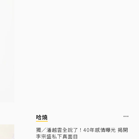
哈燒
獨／潘越雲全說了！40年感情曝光 揭開
李宗盛私下真面目