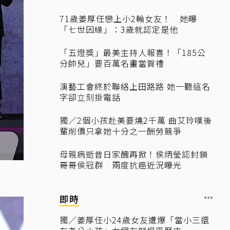
71歲姜厚任戀上小2輪女友！ 她曝
「七世因緣」：3歲就認定是他
「五燈獎」最美主持人報喜！「185公
分帥兒」要百萬名畫當賀禮
演藝工會終於聯絡上田路路 她一聽這名
字卻立刻掛電話
獨／2個小孩赴美要燒2千萬 曲艾玲嘆後
輩削價只拿她十分之一酬勞競爭
母親病逝昔日家醜再掀！侯炳瑩認封鎖
哥哥侯冠群 兩度抗癌近況曝光
即時
獨／姜厚任小24歲女友遭爆「當小三還