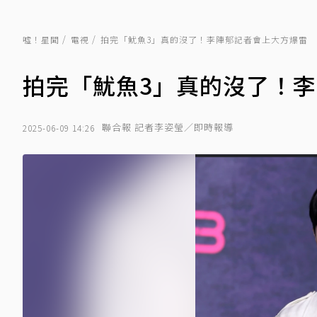
噓！星聞
電視
拍完「魷魚3」真的沒了！李陣郁記者會上大方爆雷
拍完「魷魚3」真的沒了！
聯合報 記者李姿瑩／即時報導
2025-06-09 14:26