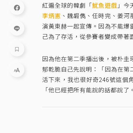
紅遍全球的韓劇「
魷魚遊戲
」今
李炳憲
、魏嘏儁、任時完、姜河
演黃東赫一起宣傳。因為不能爆
己為了存活，從參賽者變成帶著
因為他在第二季播出後，被朴圭
郁乾脆自己先說明：「因為在第
活下來，我也很好奇246號這
「他已經把所有能說的話都說了