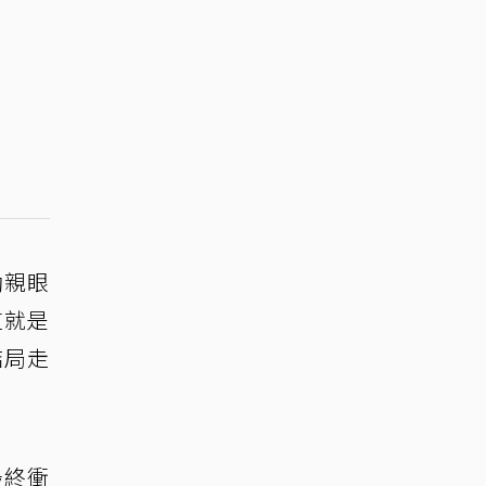
勳親眼
這就是
結局走
最終衝