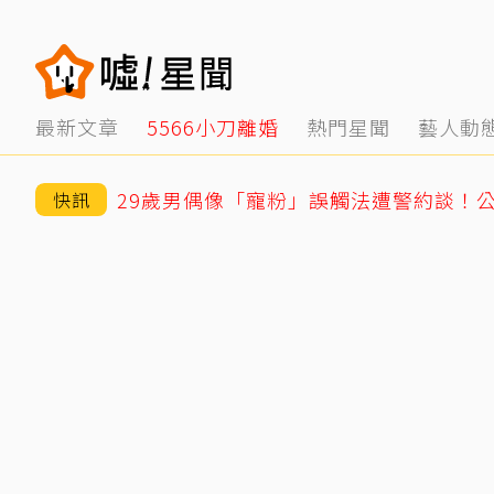
最新文章
5566小刀離婚
熱門星聞
藝人動
29歲男偶像「寵粉」誤觸法遭警約談！
快訊