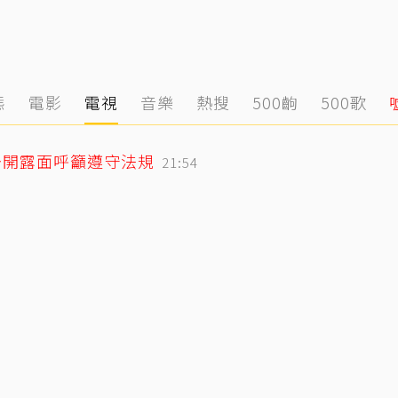
態
電影
電視
音樂
熱搜
500齣
500歌
公開露面呼籲遵守法規
21:54