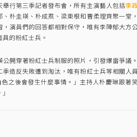
天舉行第三季記者發布會，所有主演藝人包括
李
那、朴圭瑛、朴成焄、梁東根和曹柔理齊聚一堂
雷，演員們的回答都相對保守，唯有李陣郁大方
面具的粉紅士兵。
瑛公開穿著粉紅士兵制服的照片，引發爆雷爭議
二季造反失敗遭到淘汰，唯有粉紅士兵等相關人
個角色之後會發生什麼事情。」主持人朴慶琳跟著
。」