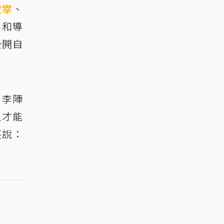
政宰
、
，和導
公開自
。李陣
員才能
笑說：