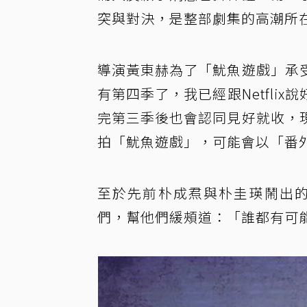
突與對決，是整部劇集的高潮所
導演黃東赫為了「魷魚遊戲」承
有第四季了，我已經跟Netfli
完第三季後也會認同見好就收，
拍「魷魚遊戲」，可能會以「番
至於先前朴成焄與朴圭瑛鬧出的
們，幫他們緩頰道：「誰都有可能犯