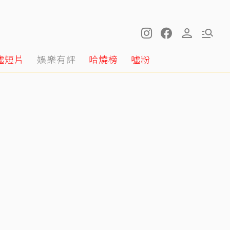
噓短片
娛樂有評
哈燒榜
噓粉