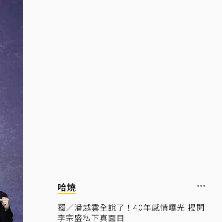
哈燒
獨／潘越雲全說了！40年感情曝光 揭開
李宗盛私下真面目