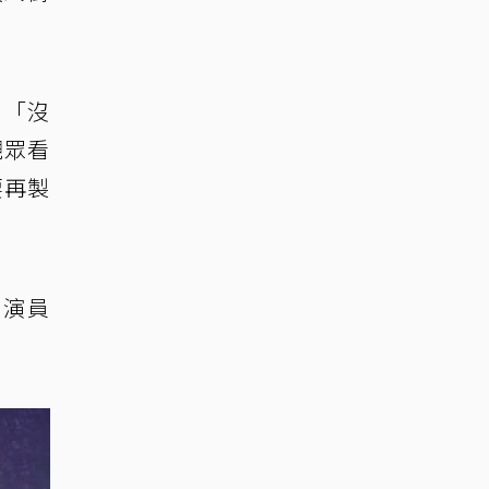
：「沒
觀眾看
要再製
挺演員