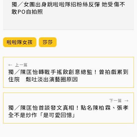
獨／女團出身跳啦啦隊招粉絲反彈 她受傷不
敢PO自拍照
啦啦隊女孩
莎莎
←
上一篇
獨／陳匡怡轉戰手搖飲創意總監！曾拍戲累到
住院 鬆吐淡出演藝圈原因
下一篇
→
獨／陳匡怡首談發文真相！點名陳柏霖、張孝
全不是炒作「是可愛回憶」