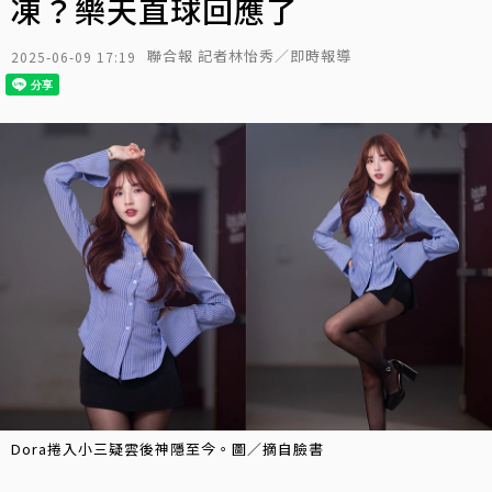
凍？樂天直球回應了
聯合報 記者林怡秀／即時報導
2025-06-09 17:19
Dora捲入小三疑雲後神隱至今。圖／摘自臉書