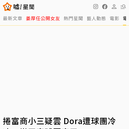
最新文章
姜厚任公開女友
熱門星聞
藝人動態
電影
電
捲富商小三疑雲 Dora遭球團冷