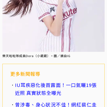
樂天啦啦隊成員Dora（小葳葳）。圖／摘自IG
更多新聞報導
IU耳疾惡化後首露面！一口氣曬19張
近照 真實狀態全曝光
曾涉毒、身心狀況不佳！網紅裴仁圭