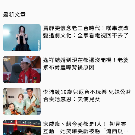
最新文章
賈靜雯懷念老三台時代！嘆串流改
變追劇文化：全家看電視回不去了
逸祥結婚到現在都還沒開機！老婆
紫布爾羞曝背後原因
李沛綾19歲兒返台不玩樂 兄妹公益
合奏她感恩：天使兒女
宋威龍、趙今麥都是I人！ 初見零
互動 她笑曝哭戲被虧「流西瓜