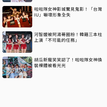
啦啦隊女神影城驚見鬼影！「台灣
IU」嚇壞形象全失
河智媛被阿湯哥圈粉！韓籍三本柱
上演「不可能的任務」
胡瓜新寵笑笑認了！啦啦隊女神換
裝裸體被看光光