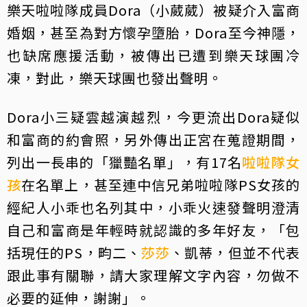
樂天啦啦隊成員Dora（小葳葳）被疑介入富商
婚姻，甚至為對方懷孕墮胎，Dora至今神隱，
也缺席應援活動，被傳出已遭到樂天球團冷
凍，對此，樂天球團也發出聲明。
Dora小三疑雲越演越烈，今更流出Dora疑似
和富商的約會照，另外傳出正宮在蒐證期間，
列出一長串的「獵豔名單」，有17名
啦啦隊女
孩
在名單上，甚至連中信兄弟啦啦隊PS女孩的
經紀人小乖也名列其中，小乖火速發聲明澄清
自己和富商是年輕時就認識的多年好友，「包
括現任的PS，畇二、
莎莎
、凱蒂，但並不代表
跟此事有關聯，請大家理解文字內容，勿做不
必要的延伸，謝謝」。