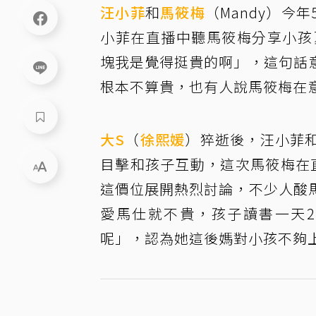
汪小菲
和
馬筱梅
（Mandy）
小菲在直播中聽馬筱梅分享小孩
塊我是覺得挺貴的啊」，這句話
根本不算貴，也有人說馬筱梅在
大S
（
徐熙媛
）猝逝後，汪小菲
目擊和孩子互動，這次馬筱梅在
這價位展開熱烈討論，不少人酸
愛馬仕就不貴，孩子讀書一天
呢」，認為她這後媽對小孩不夠