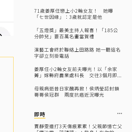
71歲姜厚任戀上小2輪女友！ 她曝
「七世因緣」：3歲就認定是他
「五燈獎」最美主持人報喜！「185公
分帥兒」要百萬名畫當賀禮
演藝工會終於聯絡上田路路 她一聽這名
字卻立刻掛電話
姜厚任小2輪女友前夫曝光！以「余家
菁」嫁縣府農業處科長 交往3個月即...
母親病逝昔日家醜再掀！侯炳瑩認封鎖
哥哥侯冠群 兩度抗癌近況曝光
即時
賈靜雯連打3天傷痕累累！父親節憶亡父