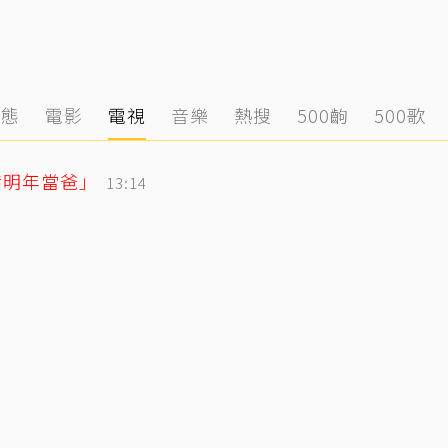
動態
電影
電視
音樂
熱搜
500齣
500歌
備明年當爸」
13:14