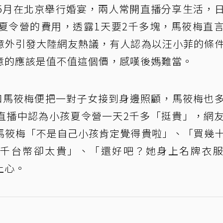
今年5月在北京舉行婚宴，兩人常開直播分享生活，
夏令營的費用，透露1天要2千多塊，馬筱梅直
意外引發大陸網友熱議，有人認為以汪小菲的條
意的應該是值不值這個價，感嘆後媽難當。
和馬筱梅便把一對子女接到身邊照顧，馬筱梅也
直播中認為小孩夏令營一天2千多「挺貴」，網
馬筱梅「不是自己小孩肯定覺得貴啦」、「買幾
2千台幣卻太貴」、「還好吧？她身上名牌衣
上心。