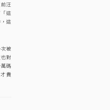
日前汪
言「這
件，這
多次被
友也對
十萬碼
服才貴