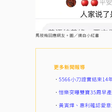
馬筱梅回應網友。圖／摘自小紅書
更多新聞報導
5566小刀證實結束1
愷樂突曝雙寶35周早
黃寅燁、惠利確認愛意