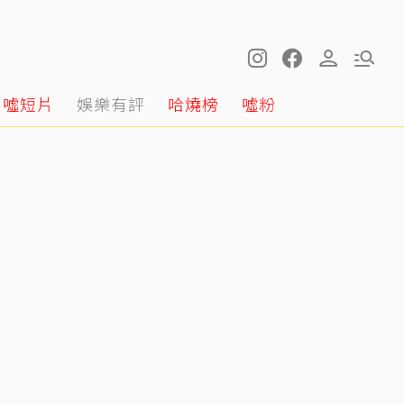
噓短片
娛樂有評
哈燒榜
噓粉