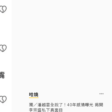
哈燒
獨／潘越雲全說了！40年感情曝光 揭開
李宗盛私下真面目