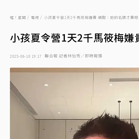
噓！星聞
電視
小孩夏令營1天2千馬筱梅嫌貴 網酸：她的名牌才貴吧
小孩夏令營1天2千馬筱梅嫌
聯合報 記者林怡秀／即時報導
2025-06-10 19:17