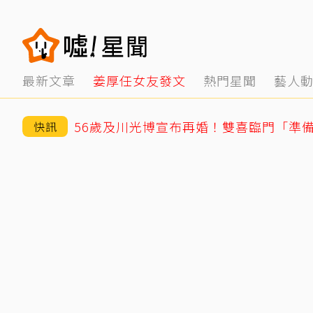
最新文章
姜厚任女友發文
熱門星聞
藝人
56歲及川光博宣布再婚！雙喜臨門「準
快訊