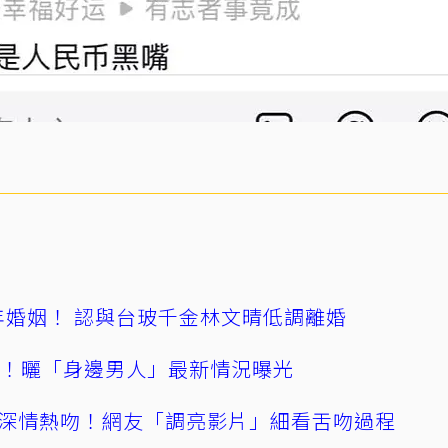
4年婚姻！ 認與台玻千金林文晴低調離婚
產！曬「身邊男人」最新情況曝光
深情熱吻！網友「調亮影片」細看舌吻過程