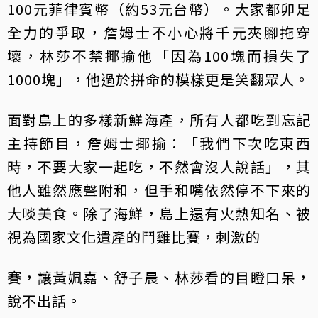
100元菲律賓幣（約53元台幣）。大家都卯足
全力的爭取，詹姆士不小心將千元夾腳拖穿
壞，林莎不禁揶揄他「因為100塊而損失了
1000塊」，他過於拼命的模樣更是笑翻眾人。
面對島上的多樣新鮮海產，所有人都吃到忘記
主持節目，詹姆士揶揄：「我們下次吃東西
時，不要大家一起吃，不然會沒人說話」，其
他人雖然應聲附和，但手和嘴依然停不下來的
大啖美食。除了海鮮，島上還有火熱知名、被
視為國家文化遺產的鬥雞比賽，刺激的
賽，讓黃姵嘉、舒子晨、林莎看的目瞪口呆，
說不出話。