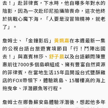
去！」赴菲律賓，下水時，他自曝多年對水的
陰影，因為一次赴印尼拍攝險喪命，這次他終
於挑戰心魔下海，「人要是沒冒險精神，就老
了」。
詹姆士、「金鐘影后」
黃姵嘉
在本週最新一集
的公視台語台旅遊實境節目「行！鬥陣出國
去！」與嘉賓林莎、
舒子晨
以及台語顧問陳豐
惠前往7000多個島嶼組成、擁有豐富自然資源
的菲律賓，在當地生活15年且開設台式鹽酥雞
店的FOX帶領下，體驗跳島、15層樓高的海上
拖曳傘、浮潛餵魚等行程。
詹姆士在娜魯蘇安島體驗浮潛後，想起他多年