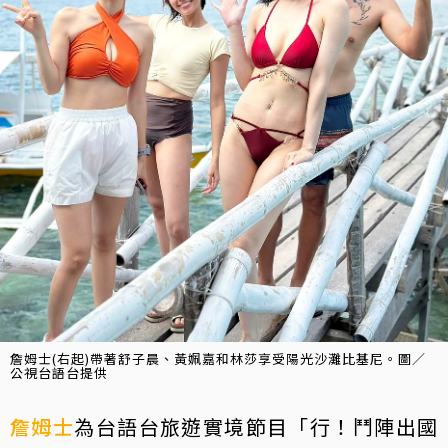
詹姆士(右起)帶著舒子晨、黃姵嘉和林莎享受陽光沙灘比基尼。圖／
公視台語台提供
詹姆士
為台語台旅遊實境節目「行！鬥陣出國