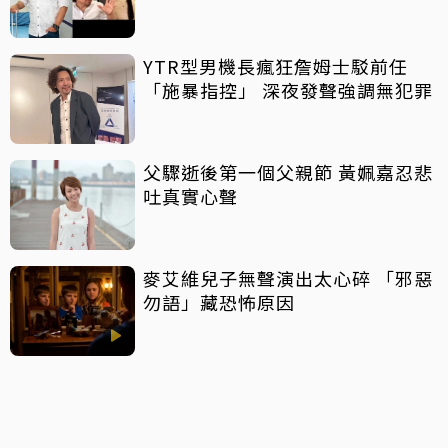
YTR型男機長瘋狂詹姆士駁前任
「施暴指控」 深夜發聲強調無犯罪
父驟逝後第一個父親節 黃姵嘉忍悲
吐真實心聲
麥艾維兒子無聲演出太心碎 「邪惡
勿語」藏恐怖原因