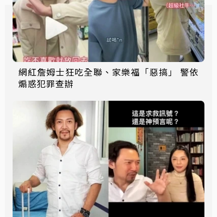
網紅詹姆士狂吃全聯、家樂福「惡搞」 警依
煽惑犯罪查辦