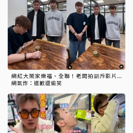
網紅大鬧家樂福、全聯！老闆拍訓斥影片...
網氣炸：道歉還偷笑