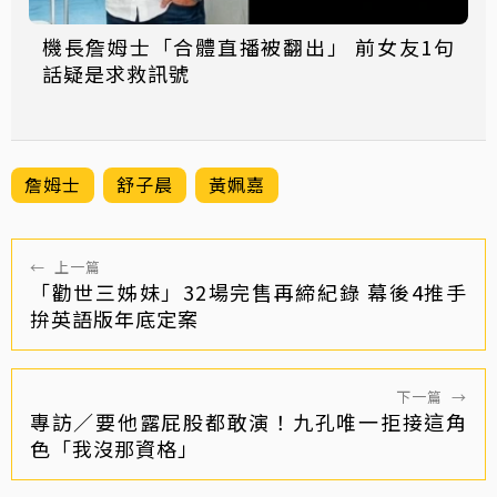
機長詹姆士「合體直播被翻出」 前女友1句
話疑是求救訊號
詹姆士
舒子晨
黃姵嘉
←
上一篇
「勸世三姊妹」32場完售再締紀錄 幕後4推手
拚英語版年底定案
下一篇
→
專訪／要他露屁股都敢演！九孔唯一拒接這角
色「我沒那資格」