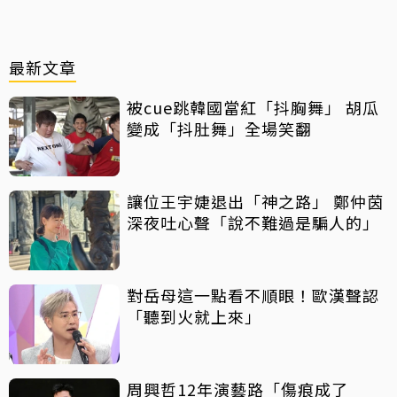
最新文章
被cue跳韓國當紅「抖胸舞」 胡瓜
變成「抖肚舞」全場笑翻
讓位王宇婕退出「神之路」 鄭仲茵
深夜吐心聲「說不難過是騙人的」
對岳母這一點看不順眼！歐漢聲認
「聽到火就上來」
周興哲12年演藝路「傷痕成了