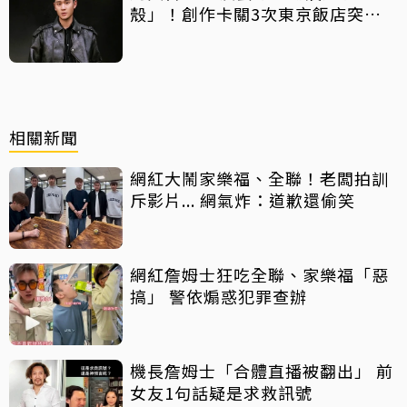
殼」！創作卡關3次東京飯店突找
回靈感
相關新聞
網紅大鬧家樂福、全聯！老闆拍訓
斥影片... 網氣炸：道歉還偷笑
網紅詹姆士狂吃全聯、家樂福「惡
搞」 警依煽惑犯罪查辦
機長詹姆士「合體直播被翻出」 前
女友1句話疑是求救訊號