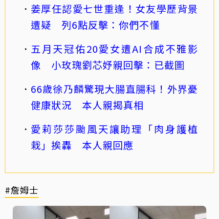
姜厚任認愛七世重逢！女友學歷背景
遭疑 列6點反擊：你們不懂
五月天冠佑20愛女遭AI合成不雅影
像 小玫瑰劉芯妤親回擊：已截圖
66歲徐乃麟驚現大腸直腸科！外界憂
健康狀況 本人親揭真相
愛莉莎莎颱風天讓助理「肉身護植
栽」挨轟 本人親回應
#詹姆士