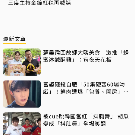
三度主持金鐘紅毯再喊話
最新文章
蘇晏霈回故鄉大啖美食 激推「蜂
蜜淋鹹酥雞」：宵夜天花板
富婆砸錢自肥「50集硬塞60場吻
戲」！鮮肉遭爆「包養、開房」全
說了
被cue跳韓國當紅「抖胸舞」 胡瓜
變成「抖肚舞」全場笑翻