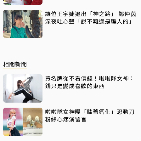
讓位王宇婕退出「神之路」 鄭仲茵
深夜吐心聲「說不難過是騙人的」
相關新聞
買名牌從不看價錢！啦啦隊女神：
錢只是變成喜歡的東西
啦啦隊女神曝「膝蓋鈣化」恐動刀
粉絲心疼湧留言