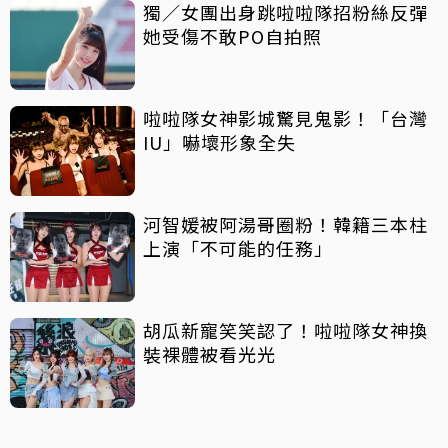
獨／女團出身跳啦啦隊招粉絲反彈
她受傷不敢PO自拍照
啦啦隊女神影城驚見鬼影！「台灣
IU」嚇壞形象全失
河智媛被阿湯哥圈粉！韓籍三本柱
上演「不可能的任務」
胡瓜新寵笑笑認了！啦啦隊女神換
裝裸體被看光光