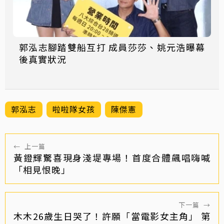
郭泓志腳踏雙船互打 成員莎莎、姚元浩曝幕
後真實狀況
郭泓志
啦啦隊女孩
陳傑憲
←
上一篇
黃鐙輝驚喜現身淺堤專場！首度合體飆唱嗨喊
「相見恨晚」
下一篇
→
木木26歲生日哭了！許願「當電影女主角」 第