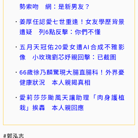
勢索吻 網：是新男友？
姜厚任認愛七世重逢！女友學歷背景
遭疑 列6點反擊：你們不懂
五月天冠佑20愛女遭AI合成不雅影
像 小玫瑰劉芯妤親回擊：已截圖
66歲徐乃麟驚現大腸直腸科！外界憂
健康狀況 本人親揭真相
愛莉莎莎颱風天讓助理「肉身護植
栽」挨轟 本人親回應
#郭泓志