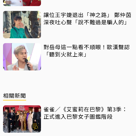
讓位王宇婕退出「神之路」 鄭仲茵
深夜吐心聲「說不難過是騙人的」
對岳母這一點看不順眼！歐漢聲認
「聽到火就上來」
相關新聞
雀雀／《艾蜜莉在巴黎》第3季：
正式進入巴黎女子圖鑑階段