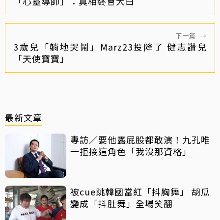
「心靈導師」：真相終會大白
下一篇
→
3歲兒「躺地哭鬧」Marz23投降了 健志讚兒
「天使寶寶」
最新文章
專訪／要他露屁股都敢演！九孔唯
一拒接這角色「我沒那資格」
被cue跳韓國當紅「抖胸舞」 胡瓜
變成「抖肚舞」全場笑翻