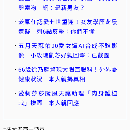
勢索吻 網：是新男友？
姜厚任認愛七世重逢！女友學歷背景
遭疑 列6點反擊：你們不懂
五月天冠佑20愛女遭AI合成不雅影
像 小玫瑰劉芯妤親回擊：已截圖
66歲徐乃麟驚現大腸直腸科！外界憂
健康狀況 本人親揭真相
愛莉莎莎颱風天讓助理「肉身護植
栽」挨轟 本人親回應
#莎拉潔西卡派克