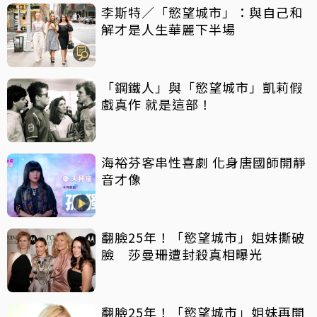
李斯特／「慾望城市」：與自己和
解才是人生華麗下半場
「鋼鐵人」與「慾望城市」凱莉假
戲真作 就是這部！
海裕芬客串性喜劇 化身唐國師開靜
音才像
翻臉25年！「慾望城市」姐妹撕破
臉 莎曼珊遭封殺真相曝光
翻臉25年！「慾望城市」姐妹再開