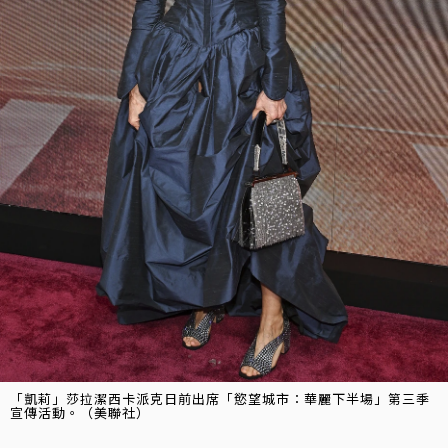
「凱莉」莎拉潔西卡派克日前出席「慾望城市：華麗下半場」第三季
宣傳活動。（美聯社）