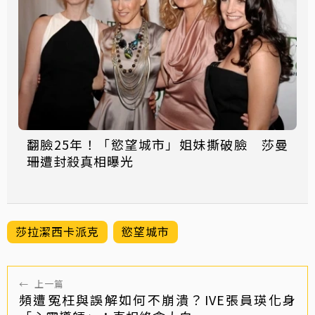
翻臉25年！「慾望城市」姐妹撕破臉 莎曼
珊遭封殺真相曝光
莎拉潔西卡派克
慾望城市
←
上一篇
頻遭冤枉與誤解如何不崩潰？IVE張員瑛化身