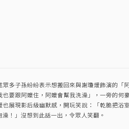
述眾多子孫紛紛表示想搬回來與謝瓊煖飾演的「
我也要跟阿嬤住，阿嬤會幫我洗澡」，一旁的何
煖也展現影后級幽默感，開玩笑說：「乾脆把浴
泡澡！」沒想到此話一出，令眾人笑翻。