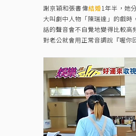
謝京穎和張書偉
結婚
1年半，她
大叫劇中人物「陳瑞達」的戲時
話的聲音會不自覺地變得比較高
對老公就會用正常音調說『喔你