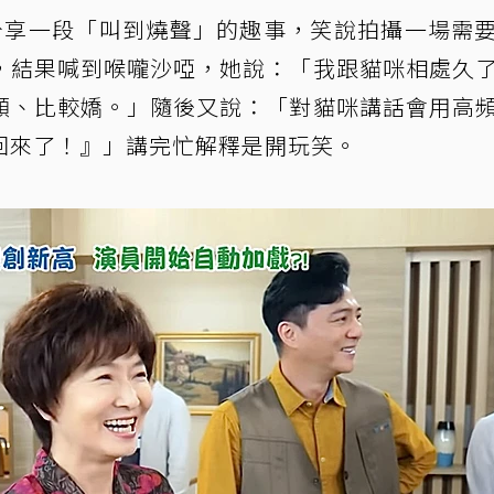
分享一段「叫到燒聲」的趣事，笑說拍攝一場需
，結果喊到喉嚨沙啞，她說：「我跟貓咪相處久
頻、比較嬌。」隨後又說：「對貓咪講話會用高
回來了！』」講完忙解釋是開玩笑。