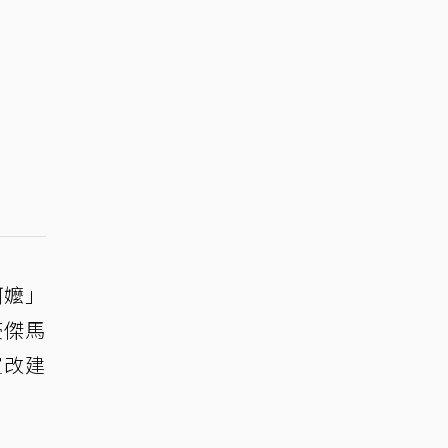
阿嬤」
豪傑馬
室改建