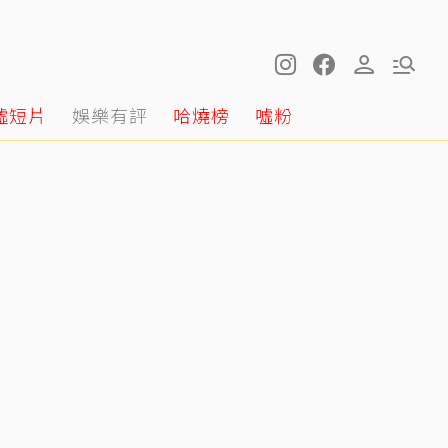
噓短片
娛樂有評
哈燒榜
噓粉