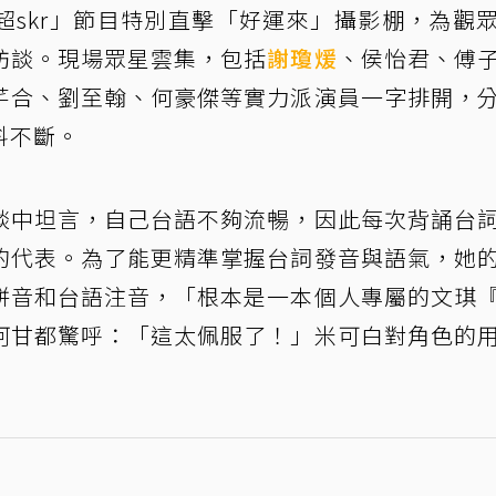
超skr」節目特別直擊「好運來」攝影棚，為觀
訪談。現場眾星雲集，包括
謝瓊煖
、侯怡君、傅
芊合、劉至翰、何豪傑等實力派演員一字排開，
料不斷。
談中坦言，自己台語不夠流暢，因此每次背誦台
的代表。為了能更精準掌握台詞發音與語氣，她
拼音和台語注音，「根本是一本個人專屬的文琪
阿甘都驚呼：「這太佩服了！」米可白對角色的