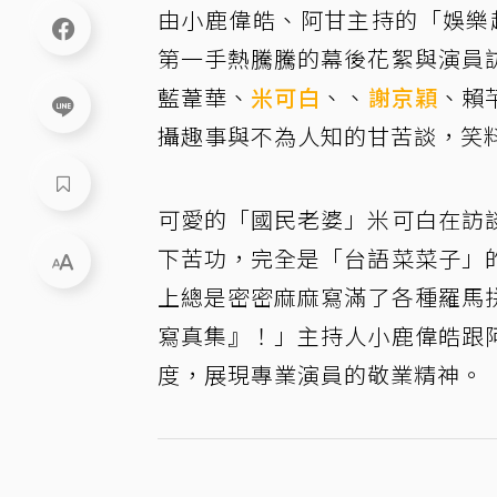
由小鹿偉皓、阿甘主持的「娛樂
第一手熱騰騰的幕後花絮與演員
藍葦華、
米可白
、、
謝京穎
、賴
攝趣事與不為人知的甘苦談，笑
可愛的「國民老婆」米可白在訪
下苦功，完全是「台語菜菜子」
上總是密密麻麻寫滿了各種羅馬
寫真集』！」主持人小鹿偉皓跟
度，展現專業演員的敬業精神。