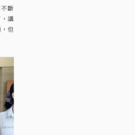
要不斷
了，講
頻，但