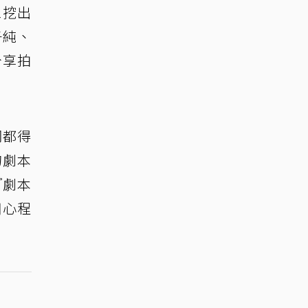
眾挖出
子純、
分享拍
詞都得
的劇本
『劇本
用心程