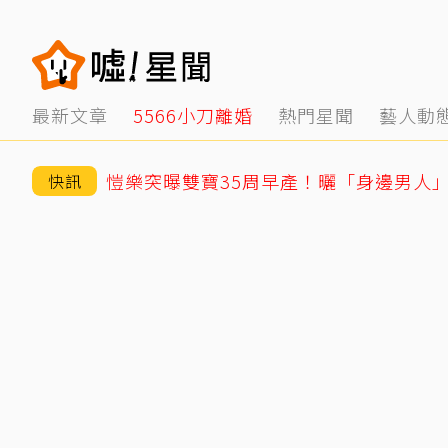
最新文章
5566小刀離婚
熱門星聞
藝人動
愷樂突曝雙寶35周早產！曬「身邊男人
快訊