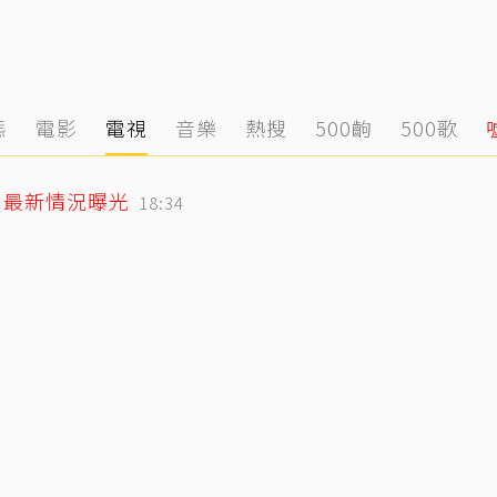
態
電影
電視
音樂
熱搜
500齣
500歌
」最新情況曝光
18:34