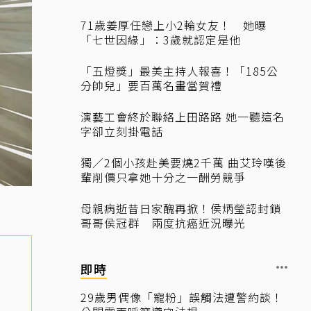
71歲姜厚任戀上小2輪女友！ 她曝
「七世因緣」：3歲就認定是他
「五燈獎」最美主持人報喜！「185公
分帥兒」要百萬名畫當賀禮
演藝工會終於聯絡上田路路 她一聽這名
字卻立刻掛電話
獨／2個小孩赴美要燒2千萬 曲艾玲嘆後
輩削價只拿她十分之一酬勞競爭
母親病逝昔日家醜再掀！侯炳瑩認封鎖
哥哥侯冠群 兩度抗癌近況曝光
即時
29歲男偶像「寵粉」誤觸法遭警約談！