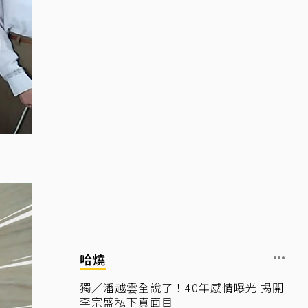
哈燒
獨／潘越雲全說了！40年感情曝光 揭開
李宗盛私下真面目