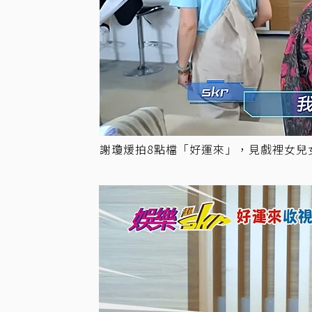
謝瓊煖拍8點檔「好運來」，見戲裡女兒