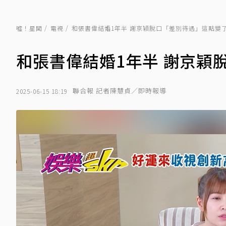
噓！星聞
電視
和張書偉結婚1年半 謝京穎脫口「差別待遇」這點變
和張書偉結婚1年半 謝京穎
聯合報 記者陳慧貞／即時報導
2025-06-15 18:19