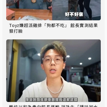
Toyz嫌超派雞排「狗都不吃」 館長實測結果
狠打臉
酷炫以和為貴向館長道歉 談孫生「講話加水