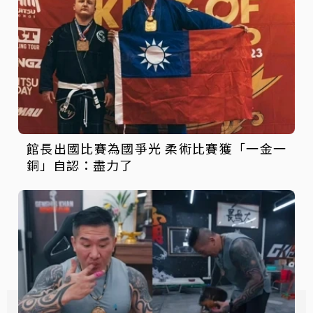
館長出國比賽為國爭光 柔術比賽獲「一金一
銅」自認：盡力了