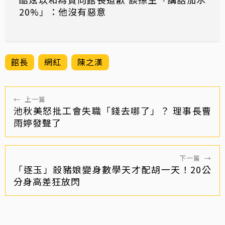
20%」：他沒有惡意
館長
網紅
陳之漢
←
上一篇
池秋美怒批工會失職「錢去哪了」？ 理事長曹
雨婷發聲了
下一篇
→
「逐玉」殺豬娘變身數學天才配胡一天！20公
分身高差狂放閃