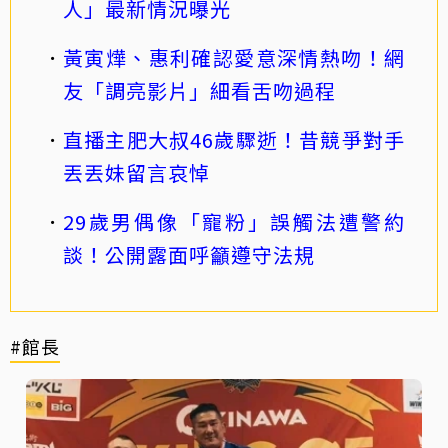
人」最新情況曝光
黃寅燁、惠利確認愛意深情熱吻！網
友「調亮影片」細看舌吻過程
直播主肥大叔46歲驟逝！昔競爭對手
丟丟妹留言哀悼
29歲男偶像「寵粉」誤觸法遭警約
談！公開露面呼籲遵守法規
#館長