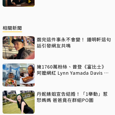
相關新聞
選完這件事永不會變！ 鍾明軒這句
話引發網友共鳴
擁1760萬粉絲、曾登《富比士》
阿嬤網紅 Lynn Yamada Davis 驚
傳病逝
丹妮婊姐宣告結婚！「1舉動」惹
怒媽媽 爸爸竟在群組PO圖