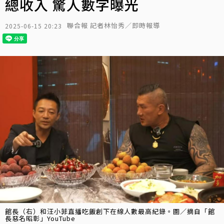
總收入 驚人數字曝光
聯合報 記者林怡秀／即時報導
2025-06-15 20:23
館長（右）和汪小菲直播吃飯創下在線人數最高紀錄。圖／摘自「館
長惡名昭彰」YouTube