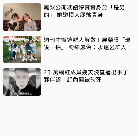
鳳梨公開馮語婷真實身分「是男
的」 她邀摸大腿驗真身
週刊才爆這群人解散！展榮曝「最
後一拍」 粉絲感傷：永遠愛群人
2千萬網紅成員幾天沒直播出事了
夥伴認：起內鬨被砍死