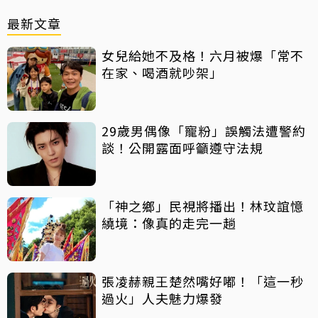
最新文章
女兒給她不及格！六月被爆「常不
在家、喝酒就吵架」
29歲男偶像「寵粉」誤觸法遭警約
談！公開露面呼籲遵守法規
「神之鄉」民視將播出！林玟誼憶
繞境：像真的走完一趟
張凌赫親王楚然嘴好嘟！「這一秒
過火」人夫魅力爆發