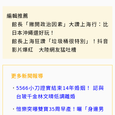
編輯推薦
館長「撇開政治因素」大讚上海行：比
日本沖繩還好玩！
館長上海狂讚「垃圾桶很特別」！抖音
影片爆紅 大陸網友猛吐槽
更多新聞報導
5566小刀證實結束14年婚姻！ 認與
台玻千金林文晴低調離婚
愷樂突曝雙寶35周早產！曬「身邊男