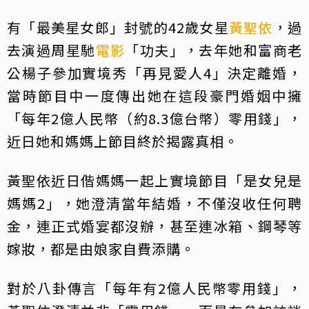
有「最美星女郎」封號的42歲女星
黃聖依
，過
去演過周星馳
電影
「功夫」，去年她和富商老
公楊子參加實境秀「再見愛人4」決定離婚，
當時節目中一度傳出她在這段豪門婚姻中擁
「每年2億人民幣（約8.3億台幣）零用錢」，
近日她和媽媽上節目終於揭露真相。
黃聖依近日偕媽媽一起上實境節目「是女兒是
媽媽2」，她澄清當年結婚，不僅沒收任何聘
金，連正式婚宴都沒辦，甚至連冰箱、鋼琴等
嫁妝，都是由娘家自費添購。
對於八卦傳言「每年有2億人民幣零用錢」，