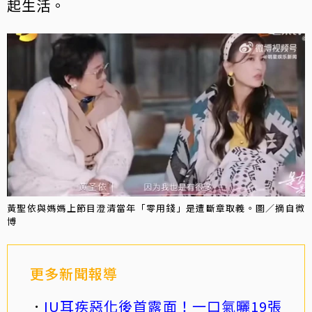
起生活。
黃聖依與媽媽上節目澄清當年「零用錢」是遭斷章取義。圖／摘自微
博
更多新聞報導
IU耳疾惡化後首露面！一口氣曬19張