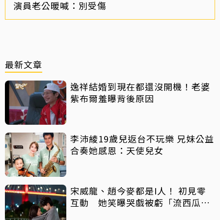
演員老公暖喊：別受傷
最新文章
逸祥結婚到現在都還沒開機！老婆
紫布爾羞曝背後原因
李沛綾19歲兒返台不玩樂 兄妹公益
合奏她感恩：天使兒女
宋威龍、趙今麥都是I人！ 初見零
互動 她笑曝哭戲被虧「流西瓜
汁」