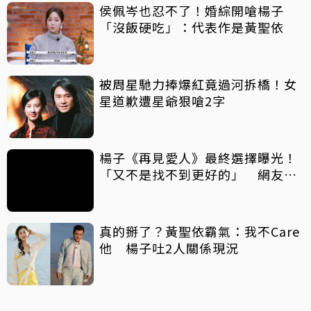
侯佩岑也忍不了！婚綜開嗆楊子
「沒飯硬吃」：代表作是黃聖依
被周星馳力捧爆紅竟過河拆橋！女
星道歉遭星爺狠嗆2字
楊子《再見愛人》最終選擇曝光！
「又不是找不到更好的」 網友罵
翻：哪來的自信
真的掰了？黃聖依霸氣：我不Care
他 楊子吐2人關係現況