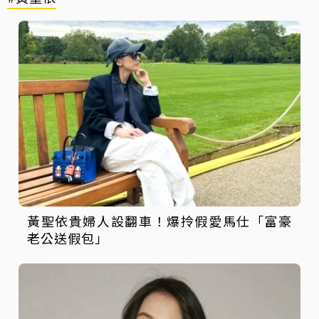
黃聖依貴婦人設翻車！爆拎假愛馬仕「富豪
老公送假包」