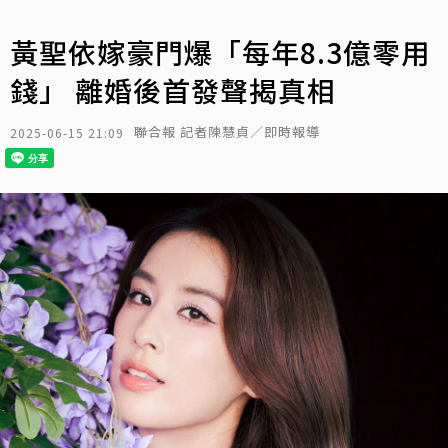
黃聖依嫁豪門爆「每年8.3億零用
錢」 離婚後首發聲揭真相
聯合報 記者陳慧貞／即時報導
2025-06-15 21:09