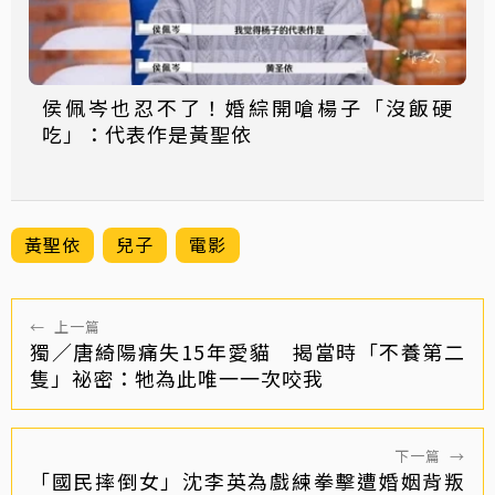
侯佩岑也忍不了！婚綜開嗆楊子「沒飯硬
吃」：代表作是黃聖依
黃聖依
兒子
電影
←
上一篇
獨／唐綺陽痛失15年愛貓 揭當時「不養第二
隻」祕密：牠為此唯一一次咬我
下一篇
→
「國民摔倒女」沈李英為戲練拳擊遭婚姻背叛