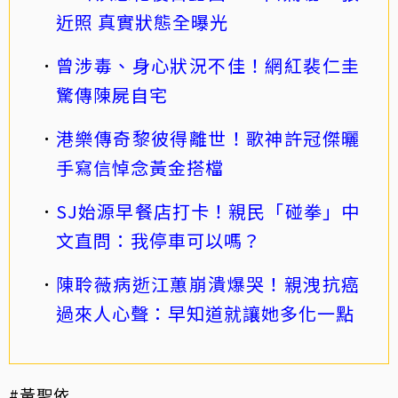
近照 真實狀態全曝光
曾涉毒、身心狀況不佳！網紅裴仁圭
驚傳陳屍自宅
港樂傳奇黎彼得離世！歌神許冠傑曬
手寫信悼念黃金搭檔
SJ始源早餐店打卡！親民「碰拳」中
文直問：我停車可以嗎？
陳聆薇病逝江蕙崩潰爆哭！親洩抗癌
過來人心聲：早知道就讓她多化一點
#黃聖依