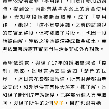
黃聖依澄清並非「零用錢」，而是在參加訪談
時，提到公司內部有某些專案上的資金使用
權，豈知整段話被斷章取義，成了「零用
錢」，她說：「這不是零用錢，之前的訪談說
的其實是整段，但被截取了片段。」也因一段
話被曲解，導致之後她被渲染成揮金如土，黃
聖依無奈透露其實豪門生活並非如外界想像。
黃聖依透露，與楊子17年的婚姻曾深陷「控
制」陰影，她坦言過去生活如「楚門的世
界」，連日常花費都需報備，所有財產都由老
公支配，和外界傳言有極大落差，據了解，她
和楊子斷開17年婚姻後，已將部分個人資產取
回，與楊子所生的2個
兒子
，目前也跟著她一