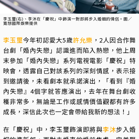
李玉璽(右)、李沐在「慶祝」中飾演一對即將步入婚姻的情侶。圖／
寬想國際娛樂提供
李玉璽
今年初認愛大5歲
許允樂
，2人因合作舞
台劇「婚內失戀」認識進而陷入熱戀，他上周
末參加「婚內失戀」系列電視電影「慶祝」特
映會，透露自己對該系列的深刻情感，表示接
到邀請後，未看劇本就承諾演出，「看到『婚
內失戀』4個字就答應演出，去年在舞台劇收
穫非常多，無論是工作或感情價值觀都有許多
成長，深信此次也一定會帶給我新的想法！」
在「慶祝」中，李玉璽飾演即將與
李沐
步入婚