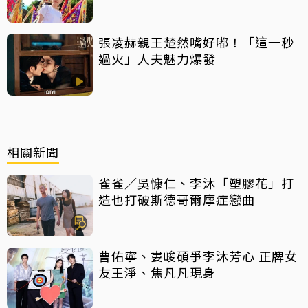
張凌赫親王楚然嘴好嘟！「這一秒
過火」人夫魅力爆發
相關新聞
雀雀／吳慷仁、李沐「塑膠花」打
造也打破斯德哥爾摩症戀曲
曹佑寧、婁峻碩爭李沐芳心 正牌女
友王淨、焦凡凡現身