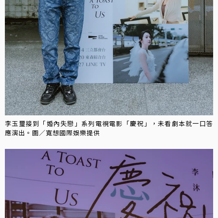
李玉璽接到「婚內失戀」系列電視電影「慶祝」，未看劇本就一口答
應演出。圖／寬想國際娛樂提供