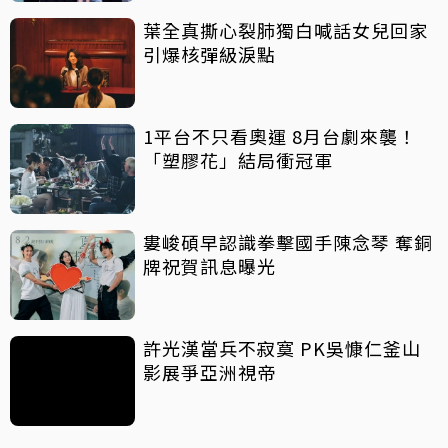
葉全真撕心裂肺獨白喊話女兒回家
引爆核彈級淚點
1平台不只看奧運 8月台劇來襲！
「塑膠花」結局衝冠軍
婁峻碩早認識拳擊國手陳念琴 奪銅
牌祝賀訊息曝光
許光漢當兵不寂寞 PK吳慷仁釜山
影展爭亞洲視帝