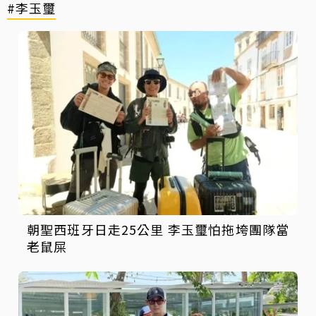
#李玉璽
朝聖西班牙日走25公里 李玉璽怕拖垮團隊當
老鼠屎