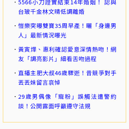
5566小刀證實結束14年婚姻！ 認與
台玻千金林文晴低調離婚
愷樂突曝雙寶35周早產！曬「身邊男
人」最新情況曝光
黃寅燁、惠利確認愛意深情熱吻！網
友「調亮影片」細看舌吻過程
直播主肥大叔46歲驟逝！昔競爭對手
丟丟妹留言哀悼
29歲男偶像「寵粉」誤觸法遭警約
談！公開露面呼籲遵守法規