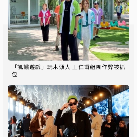
「飢餓遊戲」玩木頭人 王仁甫組團作弊被抓
包