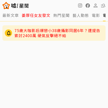
最新文章
姜厚任女友發文
熱門星聞
藝人動態
電影
電
75歲大咖影后爆戀小38歲攝影同居6年？遭提告
索討2400萬 硬氣反擊絕不給