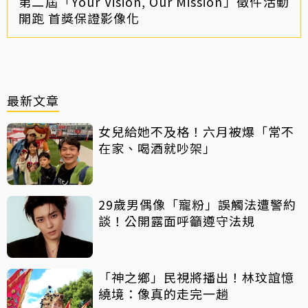
第二屆「Your Vision, Our Mission」徵件活動
開跑 首獎保證影像化
最新文章
女兒給她不及格！六月被爆「常不
在家、喝酒就吵架」
29歲男偶像「寵粉」誤觸法遭警約
談！公開露面呼籲遵守法規
「神之鄉」民視將播出！林玟誼憶
繞境：像真的走完一趟