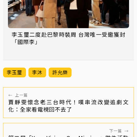
李玉璽二度赴巴黎時裝周 台灣唯一受邀獲封
「國際李」
李玉璽
李沐
許允樂
←
上一篇
賈靜雯懷念老三台時代！嘆串流改變追劇文
化：全家看電視回不去了
下一篇
→