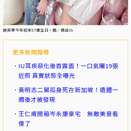
趙英華今年迎來57歲生日。圖／摘自IG
更多新聞報導
IU耳疾惡化後首露面！一口氣曬19張
近照 真實狀態全曝光
黃明志二舅孤身死在新加坡！遺體一
週後才被發現
王仁甫開箱岑永康豪宅 無敵美景看
傻了