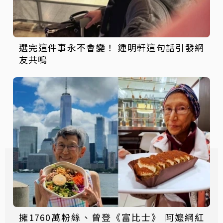
選完這件事永不會變！ 鍾明軒這句話引發網
友共鳴
擁1760萬粉絲、曾登《富比士》 阿嬤網紅