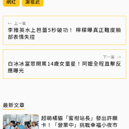
網紅
謝祖武
←
上一篇
李雅英水上芭蕾5秒破功！ 檸檬曝真正難度臉
部表情失控
下一篇
→
白冰冰當眾開罵14歲女童星！阿嬤全程直擊反
應曝光
最新文章
超萌橘貓「蜜柑站長」發出許願
卡！「營業中」挑戰幸福小夜市