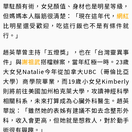
華駐顏有術，女兒顏值、身材也是明星等級，
但媽媽本人腦筋很清楚：「現在這年代，
網紅
比明星還受歡迎，吃這行飯也不是有條件就
行。」
趙英華曾主持「五燈獎」，也在「台灣靈異事
件」與
謝祖武
搭檔辦案，當年紅極一時。23歲
大女兒Natalie今年從加拿大UBC（哥倫比亞
大學）商學院畢業，而19歲小女兒Kimberly
則將前往美國加州柏克萊大學，攻讀神經科學
相關科系，未來打算成為心臟外科醫生。趙英
華說：「雖然她的表姊有建議不如去念整形外
科，收入會更高，但她就是想救人，對於動手
術很有興趣。」