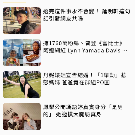
選完這件事永不會變！ 鍾明軒這句
話引發網友共鳴
擁1760萬粉絲、曾登《富比士》
阿嬤網紅 Lynn Yamada Davis 驚
傳病逝
丹妮婊姐宣告結婚！「1舉動」惹
怒媽媽 爸爸竟在群組PO圖
鳳梨公開馮語婷真實身分「是男
的」 她邀摸大腿驗真身