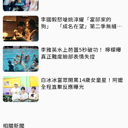
李國毅怒嗆姚淳耀「當邱家的
狗」 「成名在望」第二季無縫開
播
李雅英水上芭蕾5秒破功！ 檸檬曝
真正難度臉部表情失控
白冰冰當眾開罵14歲女童星！阿嬤
全程直擊反應曝光
相關新聞