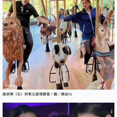
趙英華（右）和老公感情甜蜜。圖／摘自IG