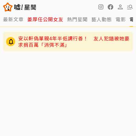
最新文章
姜厚任公開女友
熱門星聞
藝人動態
電影
電
安以軒偽單親4年半低調行善！ 友人犯錯被她要
求捐百萬「消弭不滿」