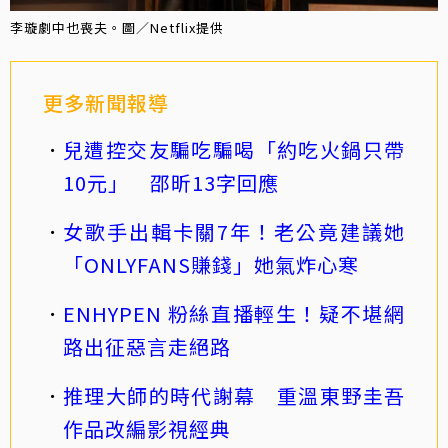
李璇劇中也喪夫。圖／Netflix提供
更多新聞報導
兒遭控交友騙吃騙喝「約吃火鍋只帶
10元」 邵昕13字回應
女歌手出輯卡關7年！老公竟建議她
「ONLYFANS賺錢」她氣炸心寒
ENHYPEN 粉絲直播輕生！疑不堪網
路出征惡言走絕路
推理大師的時代謝幕 重溫東野圭吾
作品改編影視經典