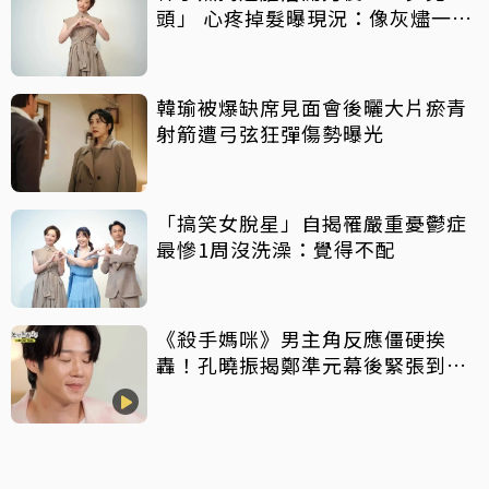
頭」 心疼掉髮曝現況：像灰燼一直
飛走
韓瑜被爆缺席見面會後曬大片瘀青
射箭遭弓弦狂彈傷勢曝光
「搞笑女脫星」自揭罹嚴重憂鬱症
最慘1周沒洗澡：覺得不配
《殺手媽咪》男主角反應僵硬挨
轟！孔曉振揭鄭準元幕後緊張到
吐 評論家開砲：積極一點