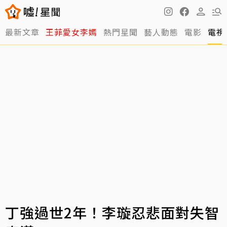
最新文章
王菲愛女李嫣
熱門星聞
藝人動態
電影
電視
丁強過世2年！李璇忍悲面對失智