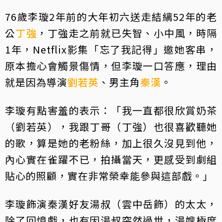
76歲李璇2年前的大年初六送走結縭52年的老
公
丁強
，丁強走之前就已失智、小中風，時隔
1年，Netflix影集「忘了我記得」邀她客串，
原本擔心會觸景傷情，但李璇一口答應，理由
就是因為導演
劉若英
、男主角
秦漢
。
李璇有點害羞的表示：「我一直都很欣賞奶茶
（劉若英），我跟丁哥（丁強）也很喜歡聽她
的歌，算是她的老粉絲，加上很久沒見到他，
內心實在雀躍不已，拍攝當天，更感受到劇組
貼心的照顧，實在非常榮幸能參與這部戲。」
李璇飾演秦漢好友湯叔（雲中岳飾）的太太，
除了回憶戲，也有因湯叔突然過世，湯嫂極度