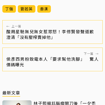
丁強
劉若英
秦漢
←
上一篇
酸周星馳無兒無女惹眾怒！李修賢發聲道歉
澄清「沒有壓榨賣掉他」
下一篇
→
侯彥西男粉致電本人「要求幫他洗腳」 驚人
價碼曝光
最新文章
林子熙揭尪腦瘤開刀後「一夕禿