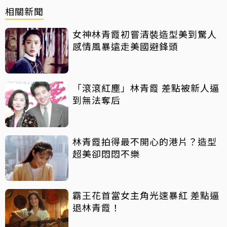
相關新聞
女神林青霞初嘗清裝造型美到驚人
感情風暴遠走美國避鋒頭
「滾滾紅塵」林青霞 差點被新人逼
到無法奪后
林青霞拍得最不開心的港片？造型
超美卻悶悶不樂
霸王花首當女主角光速暴紅 差點逼
退林青霞！