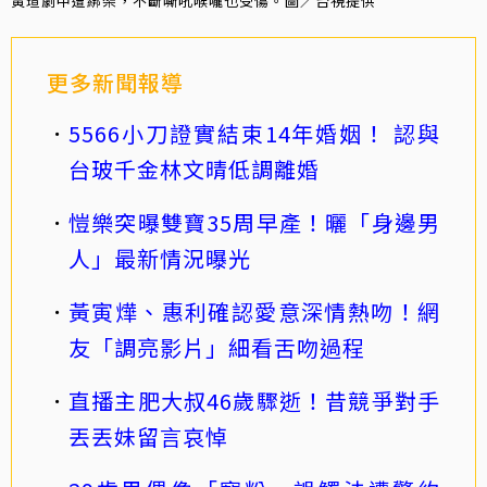
黃瑄劇中遭綁架，不斷嘶吼喉嚨也受傷。圖／台視提供
更多新聞報導
5566小刀證實結束14年婚姻！ 認與
台玻千金林文晴低調離婚
愷樂突曝雙寶35周早產！曬「身邊男
人」最新情況曝光
黃寅燁、惠利確認愛意深情熱吻！網
友「調亮影片」細看舌吻過程
直播主肥大叔46歲驟逝！昔競爭對手
丟丟妹留言哀悼