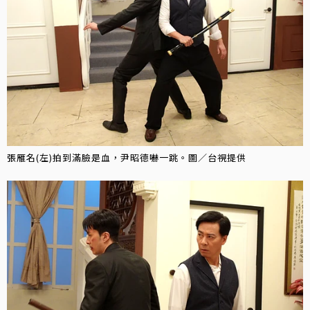
張雁名(左)拍到滿臉是血，尹昭德嚇一跳。圖／台視提供