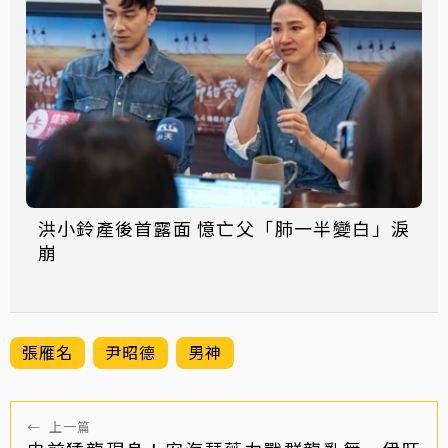
洪小鈴產後首露面 憶亡父「肺一半變白」淚
崩
張雁名
尹昭德
男神
←
上一篇