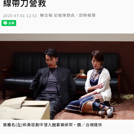
線帶刀營救
聯合報 記者陳慧貞／即時報導
2025-07-01 12:52
張雁名(左)和黃瑄劇中落入圈套被綁架。圖／台視提供