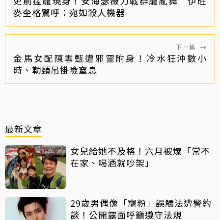
史前猛龍現身！安海瑟薇力戰群龍亂舞 伊旺
麥奎格驚呼：宛如殺人機器
下一篇
→
金馬女配陳雪甄遭邪靈附身！冷水狂沖數小
時、勒頸吊掛險窒息
最新文章
女兒給她不及格！六月被爆「常不
在家、喝酒就吵架」
29歲男偶像「寵粉」誤觸法遭警約
談！公開露面呼籲遵守法規