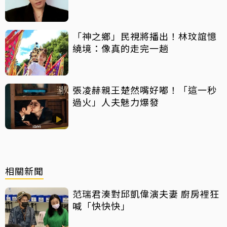
「神之鄉」民視將播出！林玟誼憶
繞境：像真的走完一趟
張凌赫親王楚然嘴好嘟！「這一秒
過火」人夫魅力爆發
相關新聞
范瑞君湊對邱凱偉演夫妻 廚房裡狂
喊「快快快」