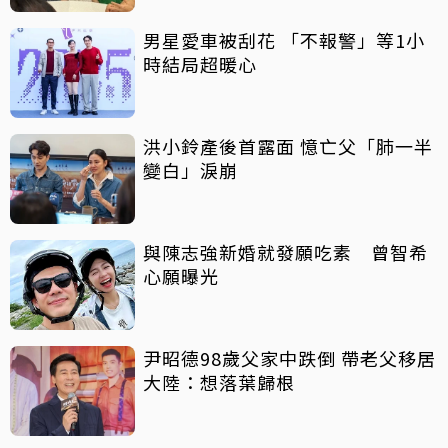
男星愛車被刮花 「不報警」等1小
時結局超暖心
洪小鈴產後首露面 憶亡父「肺一半
變白」淚崩
與陳志強新婚就發願吃素 曾智希
心願曝光
尹昭德98歲父家中跌倒 帶老父移居
大陸：想落葉歸根