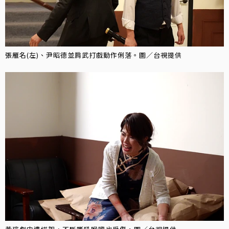
張雁名(左)、尹昭德並肩武打戲動作俐落。圖／台視提供