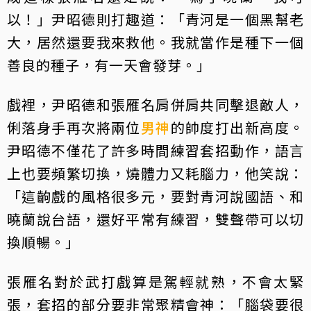
以！」尹昭德則打趣道：「青河是一個黑幫老
大，居然還要我來救他。我就當作是種下一個
善良的種子，有一天會發芽。」
戲裡，尹昭德和張雁名肩併肩共同擊退敵人，
俐落身手再次將兩位
男神
的帥度打出新高度。
尹昭德不僅花了許多時間練習套招動作，語言
上也要頻繁切換，燒體力又耗腦力，他笑說：
「這齣戲的風格很多元，要對青河說國語、和
曉蘭說台語，還好平常有練習，雙聲帶可以切
換順暢。」
張雁名對於武打戲算是駕輕就熟，不會太緊
張，套招的部分要非常聚精會神：「腦袋要很