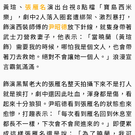
黃瑄、
張雁名
演出台視8點檔「寶島西米
樂」，劇中2人落入圈套遭綁架、激烈暴打，
飾演西裝師傅的
尹昭德
放下針線，就隻身帶著
武士刀營救妻子，他表示：「當曉蘭（黃瑄
飾）需要我的時候，哪怕我是個文人，也會帶
著刀去救她。絕對不會讓她一個人。」浪漫宣
言霸氣滿滿。
飾演黑幫老大的張雁名整天拍攝下來不是打人
就是挨打，劇中還因此吐血，渾身都是傷，看
起來十分狼狽。尹昭德看到張雁名的狀態愈來
愈慘，打趣表示：「每次看到雁名回到休息室
都長不一樣，下次會不會爬進來的。」即便累
成這樣張雁名還是說：「為了曉蘭，我可