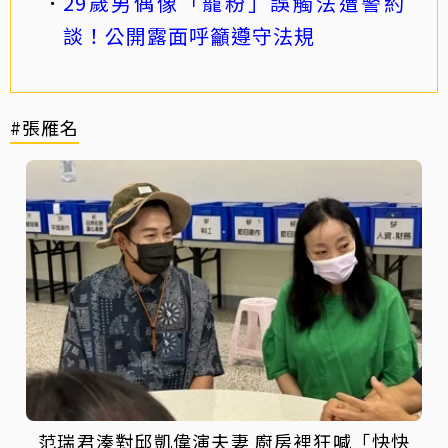
29歲男偶像「寵粉」誤觸法遭警約
談！公開露面呼籲遵守法規
#張雁名
范瑞君湊對邱凱偉演夫妻 廚房裡狂喊「快快