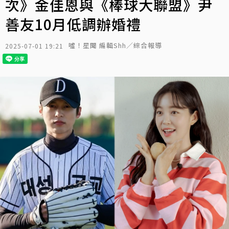
次》金佳恩與《棒球大聯盟》尹
善友10月低調辦婚禮
噓！星聞 編輯Shh／綜合報導
2025-07-01 19:21