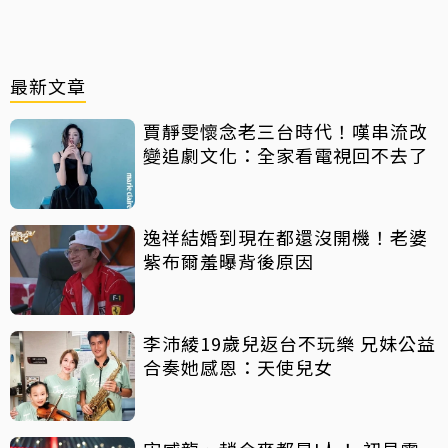
最新文章
賈靜雯懷念老三台時代！嘆串流改
變追劇文化：全家看電視回不去了
逸祥結婚到現在都還沒開機！老婆
紫布爾羞曝背後原因
李沛綾19歲兒返台不玩樂 兄妹公益
合奏她感恩：天使兒女