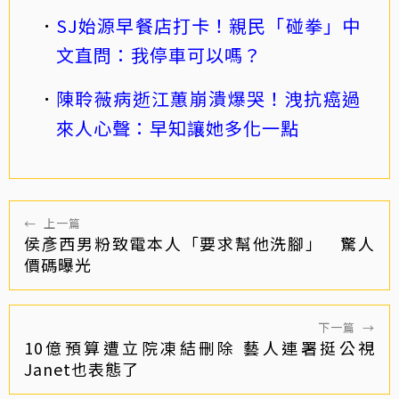
SJ始源早餐店打卡！親民「碰拳」中
文直問：我停車可以嗎？
陳聆薇病逝江蕙崩潰爆哭！洩抗癌過
來人心聲：早知讓她多化一點
←
上一篇
侯彥西男粉致電本人「要求幫他洗腳」 驚人
價碼曝光
下一篇
→
10億預算遭立院凍結刪除 藝人連署挺公視
Janet也表態了