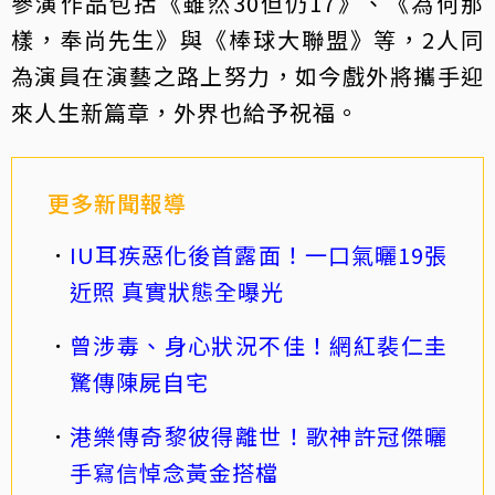
參演作品包括《雖然30但仍17》、《為何那
樣，奉尚先生》與《棒球大聯盟》等，2人同
為演員在演藝之路上努力，如今戲外將攜手迎
來人生新篇章，外界也給予祝福。
更多新聞報導
IU耳疾惡化後首露面！一口氣曬19張
近照 真實狀態全曝光
曾涉毒、身心狀況不佳！網紅裴仁圭
驚傳陳屍自宅
港樂傳奇黎彼得離世！歌神許冠傑曬
手寫信悼念黃金搭檔