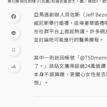
桑切斯現在的樣子(右圖)和過去差很大。圖／摘自X、歐
亞馬遜創辦人貝佐斯（Jeff Bez
威尼斯舉行婚禮，這場豪華婚禮
在社群平台上掀起熱議。許多網
並討論她可能進行的醫美療程。
其中一則迷因帳號「@TSDme
了。」該貼文獲得超過24萬個讚。
本身不感興趣，更關心女性是否
想」。