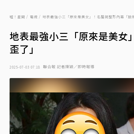
噓！星聞
電視
地表最強小三「原來是美女」！名醫揭整形內幕「臉
地表最強小三「原來是美女
歪了」
聯合報 記者陳穎／即時報導
2025-07-03 07:18