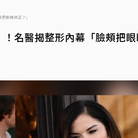
頰把眼睛擠歪了」
」！名醫揭整形內幕「臉頰把眼