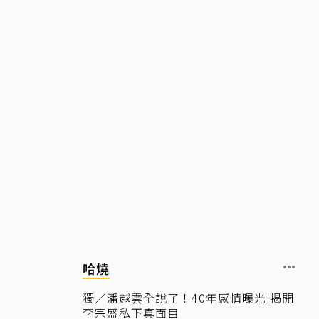
哈燒
獨／潘越雲全說了！40年感情曝光 揭開
李宗盛私下真面目