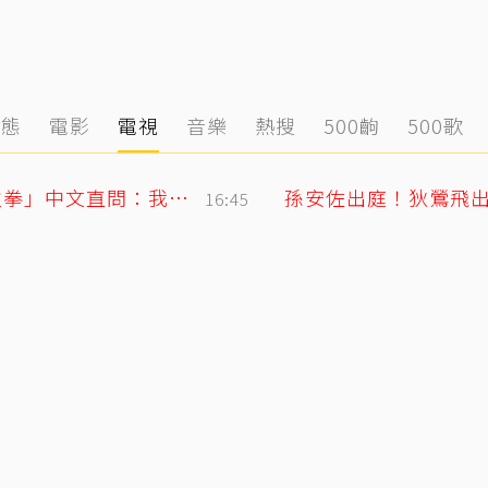
動態
電影
電視
音樂
熱搜
500齣
500歌
SJ始源無預警現身台灣早餐店！親民「碰拳」中文直問：我停車可以嗎？
16:45