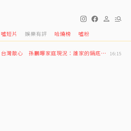
噓短片
娛樂有評
哈燒榜
噓粉
孫安佐出庭！狄鶯飛出台灣散心 孫鵬曝家庭現況：誰家的鍋底沒有灰塵
16:15