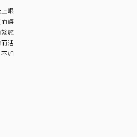
覺上眼
反而讓
頻繁施
情而活
，不如