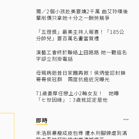
獨／2個小孩赴美要燒2千萬 曲艾玲嘆後
輩削價只拿她十分之一酬勞競爭
「五燈獎」最美主持人報喜！「185公
分帥兒」要百萬名畫當賀禮
演藝工會終於聯絡上田路路 她一聽這名
字卻立刻掛電話
母親病逝昔日家醜再掀！侯炳瑩認封鎖
哥哥侯冠群 兩度抗癌近況曝光
71歲姜厚任戀上小2輪女友！ 她曝
「七世因緣」：3歲就認定是他
即時
禾浩辰暴瘦成皮包骨 遭水刑腳鐐虐到滿