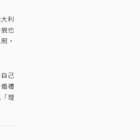
義大利
外貌也
比照，
待自己
對婚禮
或「理