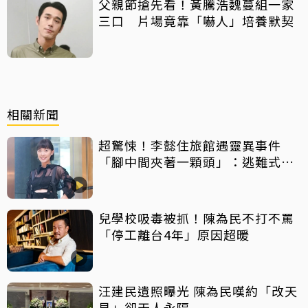
父親節搶先看！黃騰浩魏蔓組一家
三口 片場竟靠「嚇人」培養默契
相關新聞
超驚悚！李懿住旅館遇靈異事件
「腳中間夾著一顆頭」：逃難式退
房
兒學校吸毒被抓！陳為民不打不罵
「停工離台4年」原因超暖
汪建民遺照曝光 陳為民嘆約「改天
見」卻天人永隔