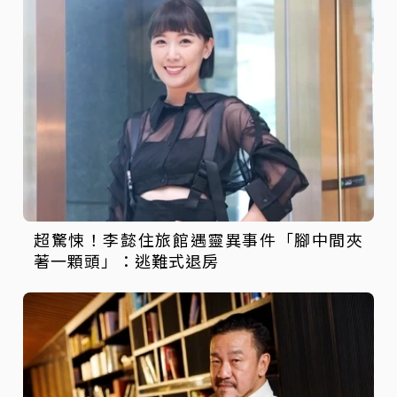
超驚悚！李懿住旅館遇靈異事件「腳中間夾
著一顆頭」：逃難式退房