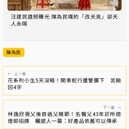
汪建民遺照曝光 陳為民嘆約「改天見」卻天
人永隔
陳為民
←
上一篇
花系列小生5天沒睡！開車蛇行遭警攔下 苦臉
回4字
下一篇
→
林逸欣喪父後首過父親節！名醫父43年診所熄
燈卸招牌 曬感人一幕：好產品依舊可以傳承