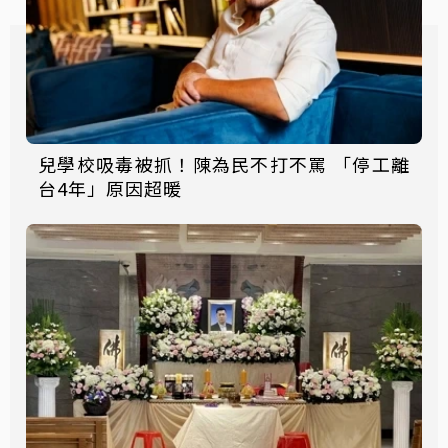
兒學校吸毒被抓！陳為民不打不罵 「停工離
台4年」原因超暖