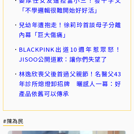
姜厚任女友遭控當小三！發千字文
「不學邏輯很難開始好好活」
兒幼年遭抱走！徐莉玲首談母子分離
內幕「巨大傷痛」
BLACKPINK出道10週年惹眾怒！
JISOO公開道歉：讓你們失望了
林逸欣喪父後首過父親節！名醫父43
年診所熄燈卸招牌 曬感人一幕：好
產品依舊可以傳承
#陳為民