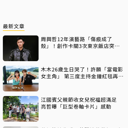
最新文章
周興哲12年演藝路「傷痕成了
殼」！創作卡關3次東京飯店突找
回靈感
木木26歲生日哭了！許願「當電影
女主角」 第三度主持金鐘紅毯再喊
話
江國賓父親節收女兒祝福超滿足
亮哲曝「巨型卷軸卡片」感動