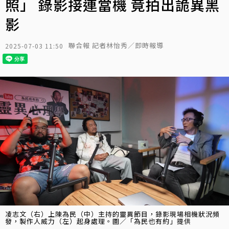
照」 錄影接連當機 竟拍出詭異黑
影
聯合報 記者林怡秀／即時報導
2025-07-03 11:50
凌志文（右）上陳為民（中）主持的靈異節目，錄影現場相機狀況頻
發，製作人威力（左）起身處理。圖／「為民也有約」提供