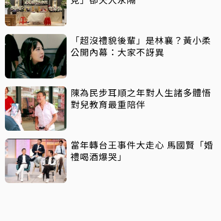
「超沒禮貌後輩」是林襄？黃小柔
公開內幕：大家不訝異
陳為民步耳順之年對人生諸多體悟
對兒教育最重陪伴
當年轉台王事件大走心 馬國賢「婚
禮喝酒爆哭」