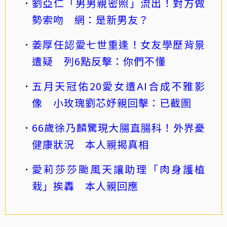
劉亞仁「男男親密照」流出！對方做
勢索吻 網：是新男友？
姜厚任認愛七世重逢！女友學歷背景
遭疑 列6點反擊：你們不懂
五月天冠佑20愛女遭AI合成不雅影
像 小玫瑰劉芯妤親回擊：已截圖
66歲徐乃麟驚現大腸直腸科！外界憂
健康狀況 本人親揭真相
愛莉莎莎颱風天讓助理「肉身護植
栽」挨轟 本人親回應