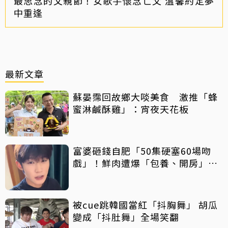
最思念的父親節！女歌手懷念亡父 溫馨約定夢
中重逢
最新文章
蘇晏霈回故鄉大啖美食 激推「蜂
蜜淋鹹酥雞」：宵夜天花板
富婆砸錢自肥「50集硬塞60場吻
戲」！鮮肉遭爆「包養、開房」全
說了
被cue跳韓國當紅「抖胸舞」 胡瓜
變成「抖肚舞」全場笑翻