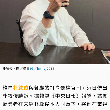
朴敘俊。圖／擷自
IG／bn_sj2013
韓星
朴敘俊
與餐廳的打肖像權官司，近日傳出
朴敘俊勝訴。據韓媒《中央日報》報導，該餐
廳業者在未經朴敘俊本人同意下，將他在電視