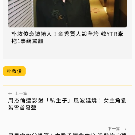
朴敘俊衰遭捲入！金秀賢人設全垮 韓YTR牽
拖1事網罵翻
朴敘俊
←
上一篇
周杰倫遭影射「私生子」風波延燒！女主角劉
若雪首發聲
下一篇
→