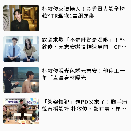
朴敘俊衰遭捲入！金秀賢人設全垮
韓YTR牽拖1事網罵翻
露骨求歡「不是睡覺是嘿咻」！朴
敘俊、元志安戀情神速展開 CP深
吻化學反應封神
朴敘俊脫光色誘元志安！他停工一
年「真實身材曝光」
「綁架慣犯」羅PD又來了！聯手粉
絲直播設計 朴敘俊、鄭有美、崔宇
植被「原地送走」