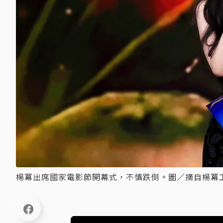
楊冪出席國家電影節開幕式，不慎跌倒。圖／摘自楊冪