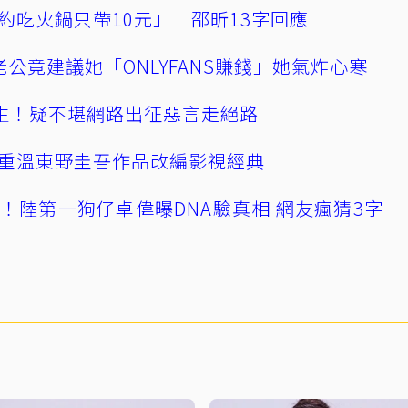
約吃火鍋只帶10元」 邵昕13字回應
公竟建議她「ONLYFANS賺錢」她氣炸心寒
播輕生！疑不堪網路出征惡言走絕路
重溫東野圭吾作品改編影視經典
！陸第一狗仔卓偉曝DNA驗真相 網友瘋猜3字