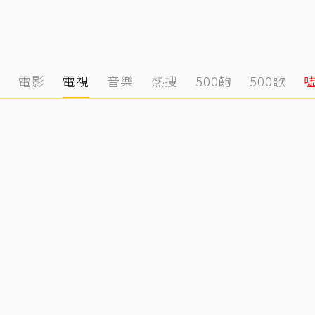
態
電影
電視
音樂
熱搜
500齣
500歌