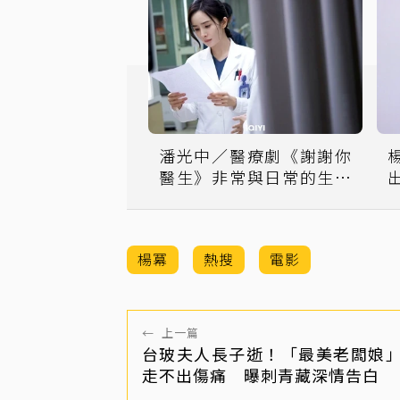
潘光中／醫療劇《謝謝你
醫生》非常與日常的生死
交錯 人學醫學孰輕孰重
楊冪
熱搜
電影
←
上一篇
台玻夫人長子逝！「最美老闆娘
走不出傷痛 曝刺青藏深情告白