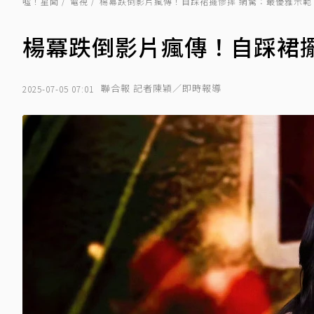
噓！星聞
電視
楊冪跌倒影片瘋傳！自踩裙擺慘摔 網驚：最優雅示範
楊冪跌倒影片瘋傳！自踩裙擺
聯合報 記者陳穎／即時報導
2025-07-05 07:01