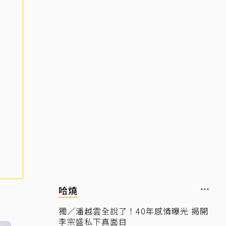
哈燒
獨／潘越雲全說了！40年感情曝光 揭開
李宗盛私下真面目