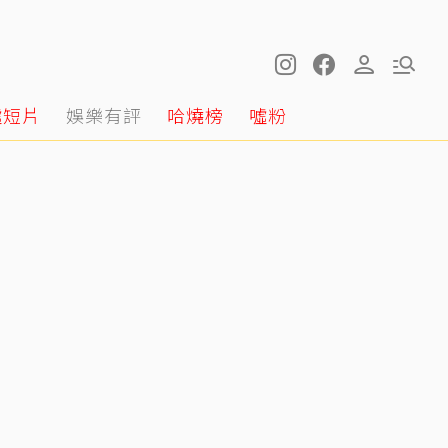
噓短片
娛樂有評
哈燒榜
噓粉