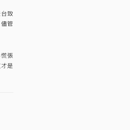
登台致
。儘管
無慌張
這才是