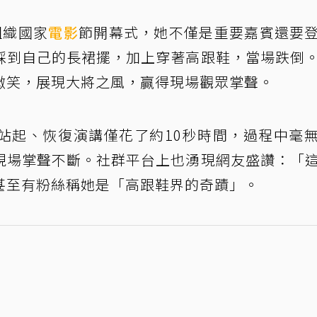
組織國家
電影
節開幕式，她不僅是重要嘉賓還要
踩到自己的長裙擺，加上穿著高跟鞋，當場跌倒
微笑，展現大將之風，贏得現場觀眾掌聲。
站起、恢復演講僅花了約10秒時間，過程中毫
現場掌聲不斷。社群平台上也湧現網友盛讚：「
甚至有粉絲稱她是「高跟鞋界的奇蹟」。