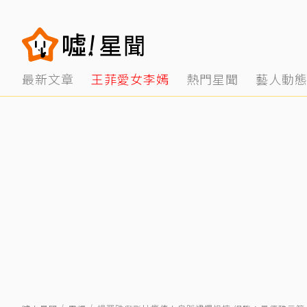
最新文章
王菲愛女李嫣
熱門星聞
藝人動