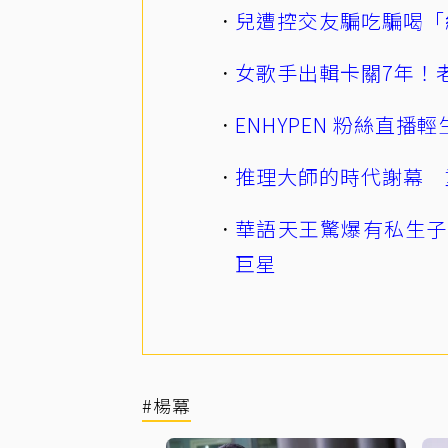
兒遭控交友騙吃騙喝「
女歌手出輯卡關7年！老
ENHYPEN 粉絲直
推理大師的時代謝幕 
華語天王驚爆有私生子
巨星
#楊冪