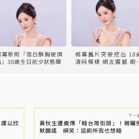
楊冪新照「雪白酥胸被擠
楊冪舊片突被挖出 18
出」38歲生日前夕狀態曝
清純模樣 網友震撼 眼
離不開
下一
」譚以欣
黃秋生遭瘋傳「睡台灣街頭」！親曬
默闢謠 網笑：這廁所我也想睡