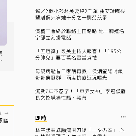
獨／2個小孩赴美要燒2千萬 曲艾玲嘆後
輩削價只拿她十分之一酬勞競爭
演藝工會終於聯絡上田路路 她一聽這名
字卻立刻掛電話
「五燈獎」最美主持人報喜！「185公
歲
分帥兒」要百萬名畫當賀禮
睛
母親病逝昔日家醜再掀！侯炳瑩認封鎖
哥哥侯冠群 兩度抗癌近況曝光
沉默7年不忍了！「車界女神」李冠儀發
長文控職場性騷、黑幕
篇
→
即時
照幽
林子熙揭尪腦瘤開刀後「一夕禿頭」 心