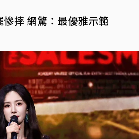
慘摔 網驚：最優雅示範