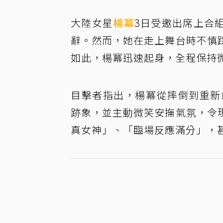
大陸女星
楊冪
3日受邀出席上合
辭。然而，她在走上舞台時不慎
如此，楊冪迅速起身，全程保持
目擊者指出，楊冪從摔倒到重新
跡象，並主動微笑安撫氣氛，令
真女神」、「臨場反應滿分」，